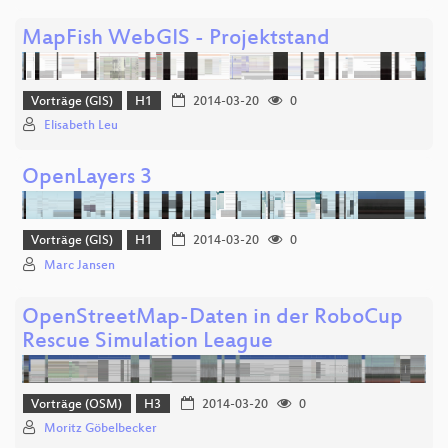
MapFish WebGIS - Projektstand
Vorträge (GIS)
H1
2014-03-20
0
Elisabeth Leu
OpenLayers 3
Vorträge (GIS)
H1
2014-03-20
0
Marc Jansen
OpenStreetMap-Daten in der RoboCup
Rescue Simulation League
Vorträge (OSM)
H3
2014-03-20
0
Moritz Göbelbecker