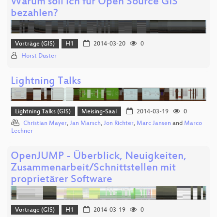
Warum soll ich für Open Source GIS
bezahlen?
Vorträge (GIS)
H1
2014-03-20
0
Horst Düster
Lightning Talks
Lightning Talks (GIS)
Meising-Saal
2014-03-19
0
Christian Mayer
,
Jan Marsch
,
Jon Richter
,
Marc Jansen
and
Marco
Lechner
OpenJUMP - Überblick, Neuigkeiten,
Zusammenarbeit/Schnittstellen mit
proprietärer Software
Vorträge (GIS)
H1
2014-03-19
0