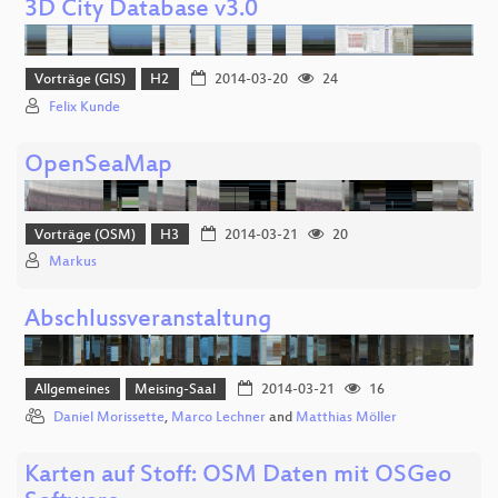
3D City Database v3.0
Vorträge (GIS)
H2
2014-03-20
24
Felix Kunde
OpenSeaMap
Vorträge (OSM)
H3
2014-03-21
20
Markus
Abschlussveranstaltung
Allgemeines
Meising-Saal
2014-03-21
16
Daniel Morissette
,
Marco Lechner
and
Matthias Möller
Karten auf Stoff: OSM Daten mit OSGeo