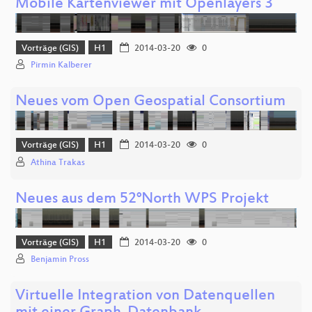
Mobile Kartenviewer mit Openlayers 3
Vorträge (GIS)
H1
2014-03-20
0
Pirmin Kalberer
Neues vom Open Geospatial Consortium
Vorträge (GIS)
H1
2014-03-20
0
Athina Trakas
Neues aus dem 52°North WPS Projekt
Vorträge (GIS)
H1
2014-03-20
0
Benjamin Pross
Virtuelle Integration von Datenquellen