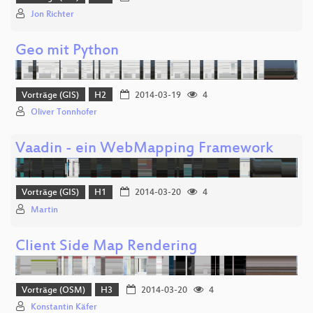
Jon Richter
Geo mit Python
Vorträge (GIS)
H2
2014-03-19
4
Oliver Tonnhofer
Vaadin - ein WebMapping Framework
Vorträge (GIS)
H1
2014-03-20
4
Martin
Client Side Map Rendering
Vorträge (OSM)
H3
2014-03-20
4
Konstantin Käfer