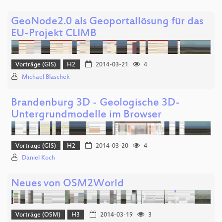
GeoNode2.0 als Geoportallösung für das
EU-Projekt CLIMB
Vorträge (GIS)
H2
2014-03-21
4
Michael Blaschek
Brandenburg 3D - Geologische 3D-
Untergrundmodelle im Browser
Vorträge (GIS)
H2
2014-03-20
4
Daniel Koch
Neues von OSM2World
Vorträge (OSM)
H3
2014-03-19
3