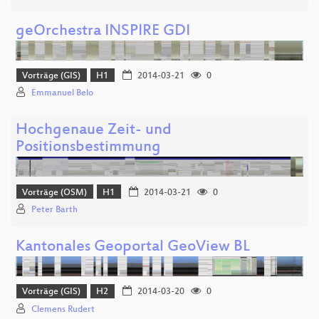
geOrchestra INSPIRE GDI
Vorträge (GIS)
H1
2014-03-21
0
Emmanuel Belo
Hochgenaue Zeit- und
Positionsbestimmung
Vorträge (OSM)
H1
2014-03-21
0
Peter Barth
Kantonales Geoportal GeoView BL
Vorträge (GIS)
H2
2014-03-20
0
Clemens Rudert