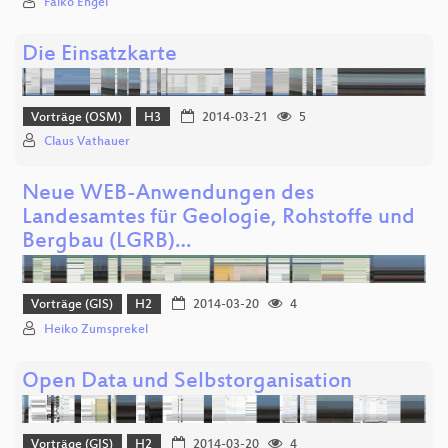
Falko Engel
Die Einsatzkarte
Vorträge (OSM)
H3
2014-03-21
5
Claus Vathauer
Neue WEB-Anwendungen des
Landesamtes für Geologie, Rohstoffe und
Bergbau (LGRB)…
Vorträge (GIS)
H2
2014-03-20
4
Heiko Zumsprekel
Open Data und Selbstorganisation
Vorträge (GIS)
H2
2014-03-20
4