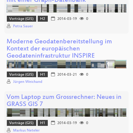
mit einer Graph-Datenbank
Vorträge (GIS)
H2
2014-03-19
0
Petra Sauer
Moderne Geodatenbereitstellung im
Kontext der europäischen
Geodateninfrastruktur INSPIRE
Vorträge (GIS)
H1
2014-03-21
0
Jürgen Weichand
Vom Laptop zum Grossrechner: Neues in
GRASS GIS 7
Vorträge (GIS)
H1
2014-03-19
0
Markus Neteler