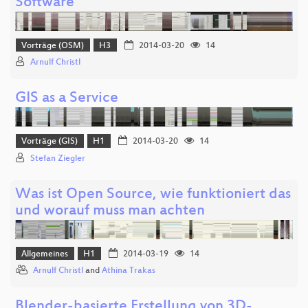
Software
Vorträge (OSM)
H3
2014-03-20
14
Arnulf Christl
GIS as a Service
Vorträge (GIS)
H1
2014-03-20
14
Stefan Ziegler
Was ist Open Source, wie funktioniert das
und worauf muss man achten
Allgemeines
H1
2014-03-19
14
Arnulf Christl
and
Athina Trakas
Blender-basierte Erstellung von 3D-