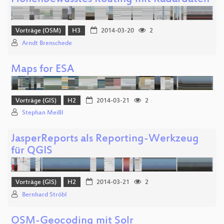
Vorträge (OSM)
H3
2014-03-20
2
Arndt Brenschede
Maps for ESA
Vorträge (GIS)
H2
2014-03-21
2
Stephan Meißl
JasperReports als Reporting-Werkzeug
für QGIS
Vorträge (GIS)
H2
2014-03-21
2
Bernhard Ströbl
OSM-Geocoding mit Solr