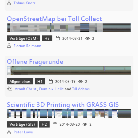
Tobias Knerr
OpenStreetMap bei Toll Collect
Vorträge (OSM)
H3
2014-03-21
2
Florian Reimann
Offene Fragerunde
Allgemeines
H1
2014-03-19
2
Arnulf Christl
,
Dominik Helle
and
Till Adams
Scientific 3D Printing with GRASS GIS
Vorträge (GIS)
H2
2014-03-20
2
Peter Löwe