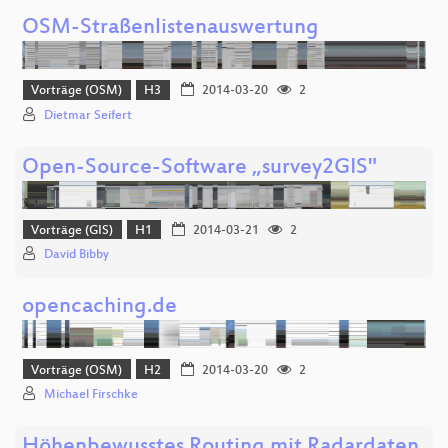
OSM-Straßenlistenauswertung
Vorträge (OSM)
H3
2014-03-20
2
Dietmar Seifert
Open-Source-Software „survey2GIS"
Vorträge (GIS)
H1
2014-03-21
2
David Bibby
opencaching.de
Vorträge (OSM)
H2
2014-03-20
2
Michael Firschke
Höhenbewusstes Routing mit Radardaten