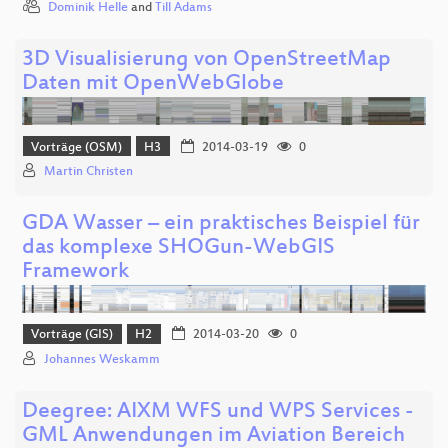
Dominik Helle
and
Till Adams
3D Visualisierung von OpenStreetMap
Daten mit OpenWebGlobe
Vorträge (OSM)
H3
2014-03-19
0
Martin Christen
GDA Wasser – ein praktisches Beispiel für
das komplexe SHOGun-WebGIS
Framework
Vorträge (GIS)
H2
2014-03-20
0
Johannes Weskamm
Deegree: AIXM WFS und WPS Services -
GML Anwendungen im Aviation Bereich