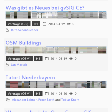
Was gibt es Neues bei gvSIG CE?
Vorträge (GIS)
H1
2014-03-19
0
Ruth Schönbuchner
OSM Buildings
Vorträge (OSM)
H3
2014-03-19
0
Jan Marsch
Tatort Niederbayern
Vorträge (OSM)
H3
2014-03-20
0
Alexander Lehner
,
Peter Barth
and
Tobias Knerr