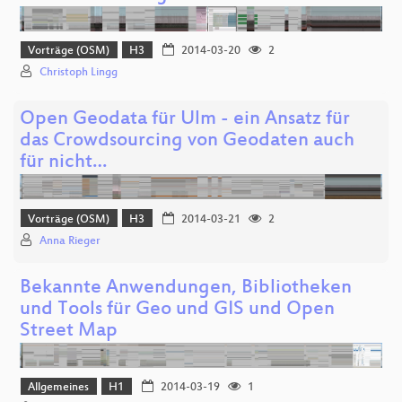
Vorträge (OSM)
H3
2014-03-20
2
Christoph Lingg
Open Geodata für Ulm - ein Ansatz für
das Crowdsourcing von Geodaten auch
für nicht…
Vorträge (OSM)
H3
2014-03-21
2
Anna Rieger
Bekannte Anwendungen, Bibliotheken
und Tools für Geo und GIS und Open
Street Map
Allgemeines
H1
2014-03-19
1