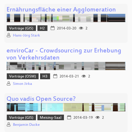
Ernährungsfläche einer Agglomeration
Vorträge (GIS)
H2
2014-03-20
2
Hans-Jörg Stark
enviroCar - Crowdsourcing zur Erhebung
von Verkehrsdaten
Vorträge (OSM)
H3
2014-03-21
2
Simon Jirka
Quo vadis Open Source?
Vorträge (GIS)
Meising-Saal
2014-03-19
2
Benjamin Ducke