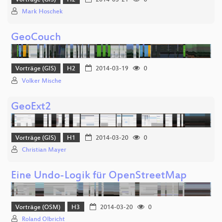
Mark Hoschek
GeoCouch
Vorträge (GIS)
H2
2014-03-19
0
Volker Mische
GeoExt2
Vorträge (GIS)
H1
2014-03-20
0
Christian Mayer
Eine Undo-Logik für OpenStreetMap
Vorträge (OSM)
H3
2014-03-20
0
Roland Olbricht