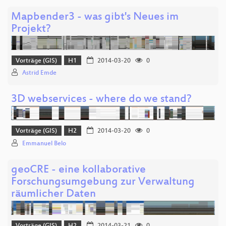
Mapbender3 - was gibt's Neues im
Projekt?
Vorträge (GIS)
H1
2014-03-20
0
Astrid Emde
3D webservices - where do we stand?
Vorträge (GIS)
H2
2014-03-20
0
Emmanuel Belo
geoCRE - eine kollaborative
Forschungsumgebung zur Verwaltung
räumlicher Daten
Vorträge (GIS)
H2
2014-03-21
0