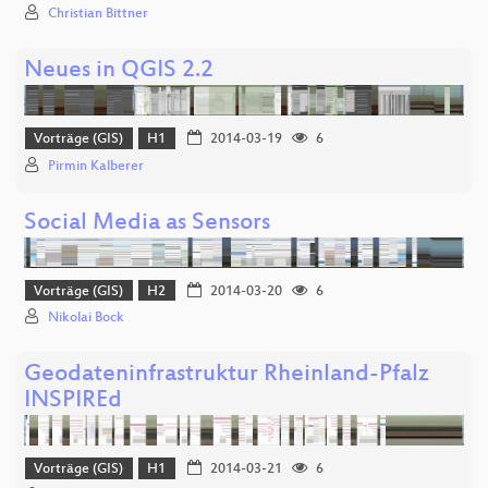
Christian Bittner
Neues in QGIS 2.2
Vorträge (GIS)
H1
2014-03-19
6
Pirmin Kalberer
Social Media as Sensors
Vorträge (GIS)
H2
2014-03-20
6
Nikolai Bock
Geodateninfrastruktur Rheinland-Pfalz
INSPIREd
Vorträge (GIS)
H1
2014-03-21
6