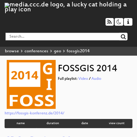
browse
conferences
geo
fossgis2014
FOSSGIS 2014
Full playlist:
Video
/
Audio
https://fossgis-konferenz.de/2014/
name
duration
date
view count