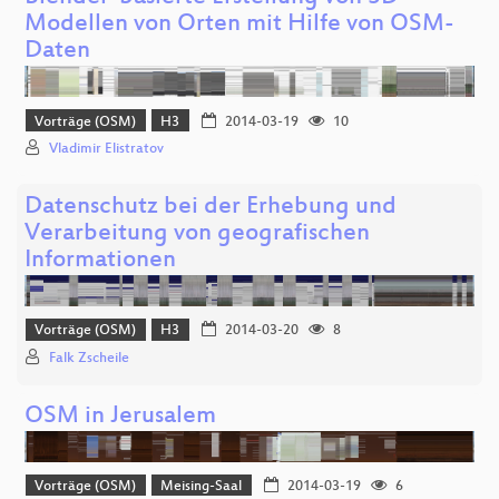
Modellen von Orten mit Hilfe von OSM-
Daten
Vorträge (OSM)
H3
2014-03-19
10
Vladimir Elistratov
Datenschutz bei der Erhebung und
Verarbeitung von geografischen
Informationen
Vorträge (OSM)
H3
2014-03-20
8
Falk Zscheile
OSM in Jerusalem
Vorträge (OSM)
Meising-Saal
2014-03-19
6