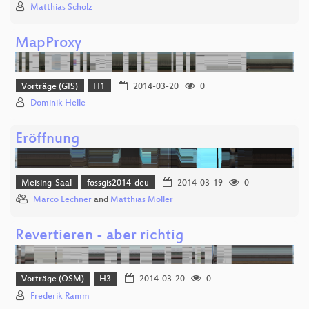
Matthias Scholz
MapProxy
Vorträge (GIS)
H1
2014-03-20
0
Dominik Helle
Eröffnung
Meising-Saal
fossgis2014-deu
2014-03-19
0
Marco Lechner
and
Matthias Möller
Revertieren - aber richtig
Vorträge (OSM)
H3
2014-03-20
0
Frederik Ramm