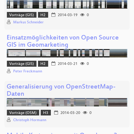
Vorträge (GIS)
H2
2014-03-19
0
Markus Schneider
Einsatzmöglichkeiten von Open Source
GIS im Geomarketing
Vorträge (GIS)
H2
2014-03-21
0
Peter Freckmann
Generalisierung von OpenStreetMap-
Daten
Vorträge (OSM)
H3
2014-03-20
0
Christoph Hormann