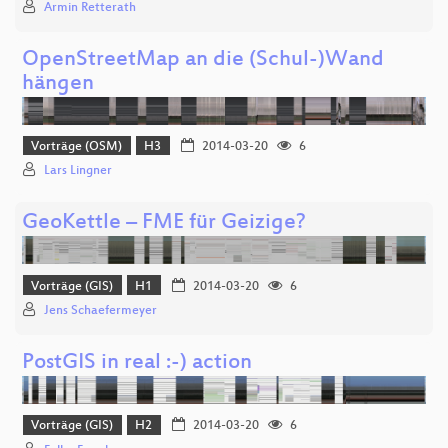
Armin Retterath
OpenStreetMap an die (Schul-)Wand
hängen
Vorträge (OSM)
H3
2014-03-20
6
Lars Lingner
GeoKettle – FME für Geizige?
Vorträge (GIS)
H1
2014-03-20
6
Jens Schaefermeyer
PostGIS in real :-) action
Vorträge (GIS)
H2
2014-03-20
6