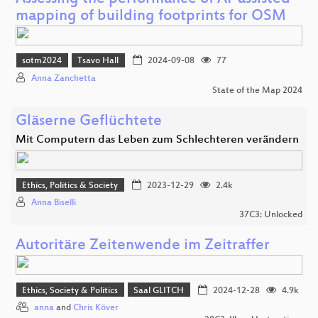
mapping of building footprints for OSM
sotm2024
Tsavo Hall
2024-09-08
77
Anna Zanchetta
State of the Map 2024
Gläserne Geflüchtete
Mit Computern das Leben zum Schlechteren verändern
Ethics, Politics & Society
2023-12-29
2.4k
Anna Biselli
37C3: Unlocked
Autoritäre Zeitenwende im Zeitraffer
Ethics, Society & Politics
Saal GLITCH
2024-12-28
4.9k
anna
and
Chris Köver