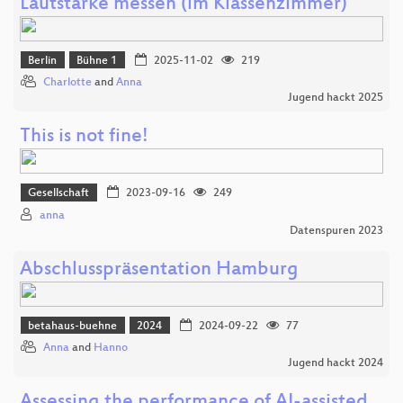
Lautstärke messen (im Klassenzimmer)
Berlin
Bühne 1
2025-11-02
219
Charlotte
and
Anna
Jugend hackt 2025
This is not fine!
Gesellschaft
2023-09-16
249
anna
Datenspuren 2023
Abschlusspräsentation Hamburg
betahaus-buehne
2024
2024-09-22
77
Anna
and
Hanno
Jugend hackt 2024
Assessing the performance of AI-assisted