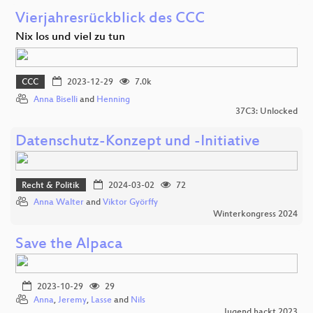
Vierjahresrückblick des CCC
Nix los und viel zu tun
CCC
2023-12-29
7.0k
Anna Biselli
and
Henning
37C3: Unlocked
Datenschutz-Konzept und -Initiative
Recht & Politik
2024-03-02
72
Anna Walter
and
Viktor Györffy
Winterkongress 2024
Save the Alpaca
2023-10-29
29
Anna
,
Jeremy
,
Lasse
and
Nils
Jugend hackt 2023