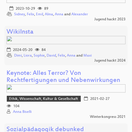
2023-10-29
89
Sidney
,
Felix
,
Emil
,
Alina
,
Anna
and
Alexander
Jugend hackt 2023
WikiInsta
2024-05-20
84
Dimi
,
Liora
,
Sophie
,
David
,
Felix
,
Anna
and
Maxi
Jugend hackt 2024
Keynote: Alles Terror? Von
Rechtfertigungen und Nebenwirkungen
Ethik, Wissenschaft, Kultur & Gesellschaft
2021-02-27
104
Anna Biselli
Winterkongress 2021
Sozialpädagogik debunked