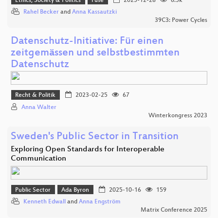
Ethics, Society & Politics
Fuse
2025-12-28
6.5k
Rahel Becker
and
Anna Kassautzki
39C3: Power Cycles
Datenschutz-Initiative: Für einen
zeitgemässen und selbstbestimmten
Datenschutz
Recht & Politik
2023-02-25
67
Anna Walter
Winterkongress 2023
Sweden's Public Sector in Transition
Exploring Open Standards for Interoperable
Communication
Public Sector
Ada Byron
2025-10-16
159
Kenneth Edwall
and
Anna Engström
Matrix Conference 2025