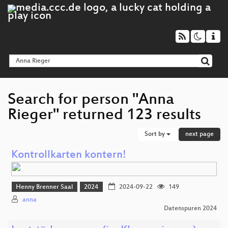
Search for person "Anna
Rieger" returned 123 results
Sort by
next page
Kontrollkarten kontern!
Henny Brenner Saal
2024
2024-09-22
149
anna
Datenspuren 2024