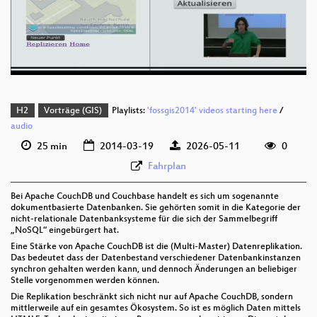
deu 576p (mp4)
deu 576p (webm;codecs=av01)
H2
Vorträge (GIS)
Playlists:
'fossgis2014' videos starting here
/
audio
25 min
2014-03-19
2026-05-11
0
Fahrplan
Bei Apache CouchDB und Couchbase handelt es sich um sogenannte
dokumentbasierte Datenbanken. Sie gehörten somit in die Kategorie der
nicht-relationale Datenbanksysteme für die sich der Sammelbegriff
„NoSQL“ eingebürgert hat.
Eine Stärke von Apache CouchDB ist die (Multi-Master) Datenreplikation.
Das bedeutet dass der Datenbestand verschiedener Datenbankinstanzen
synchron gehalten werden kann, und dennoch Änderungen an beliebiger
Stelle vorgenommen werden können.
Die Replikation beschränkt sich nicht nur auf Apache CouchDB, sondern
mittlerweile auf ein gesamtes Ökosystem. So ist es möglich Daten mittels