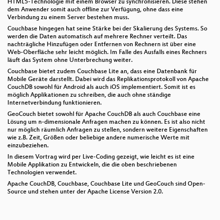
HTML5-Technologie mit einem Browser zu synchronisieren. Diese stehen
dem Anwender somit auch offline zur Verfügung, ohne dass eine
Verbindung zu einem Server bestehen muss.
Couchbase hingegen hat seine Stärke bei der Skalierung des Systems. So
werden die Daten automatisch auf mehrere Rechner verteilt. Das
nachträgliche Hinzufügen oder Entfernen von Rechnern ist über eine
Web-Oberfläche sehr leicht möglich. Im Falle des Ausfalls eines Rechners
läuft das System ohne Unterbrechung weiter.
Couchbase bietet zudem Couchbase Lite an, dass eine Datenbank für
Mobile Geräte darstellt. Dabei wird das Replikationsprotokoll von Apache
CouchDB sowohl für Android als auch iOS implementiert. Somit ist es
möglich Applikationen zu schreiben, die auch ohne ständige
Internetverbindung funktionieren.
GeoCouch bietet sowohl für Apache CouchDB als auch Couchbase eine
Lösung um n-dimensionale Anfragen machen zu können. Es ist also nicht
nur möglich räumlich Anfragen zu stellen, sondern weitere Eigenschaften
wie z.B. Zeit, Größen oder beliebige andere numerische Werte mit
einzubeziehen.
In diesem Vortrag wird per Live-Coding gezeigt, wie leicht es ist eine
Mobile Applikation zu Entwickeln, die die oben beschriebenen
Technologien verwendet.
Apache CouchDB, Couchbase, Couchbase Lite und GeoCouch sind Open-
Source und stehen unter der Apache License Version 2.0.