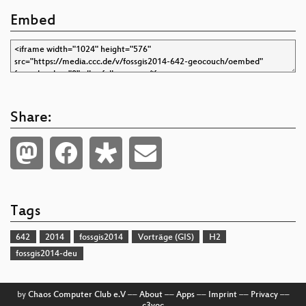
Embed
Share:
Tags
642
2014
fossgis2014
Vorträge (GIS)
H2
fossgis2014-deu
by
Chaos Computer Club e.V
––
About
––
Apps
––
Imprint
––
Privacy
––
c3voc