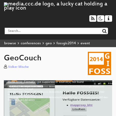
browse
conferences
geo
fossgis2014
event
GeoCouch
Volker Mische
Media error: Format(s) not supported or source(s) not found
Video
Download File: https://cdn.media.ccc.de/events/fossgis/2014/h264-hd/fossgis-import-642-
Player
deu-GeoCouch_hd.mp4
Download File: https://cdn.media.ccc.de/events/fossgis/2014/h264-sd/fossgis-import-642-
deu-GeoCouch_sd.mp4
Download File: https://cdn.media.ccc.de/events/fossgis/2014/av1-hd/fossgis-import-642-deu-
GeoCouch_av1-hd.webm
deu 576p (mp4)