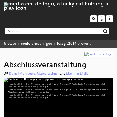
browse
conferences
geo
fossgis2014
event
Abschlussveranstaltung
Daniel Morissette
,
Marco Lechner
and
Matthias Möller
Media error: Format(s) not supported or source(s) not found
Video
Download File: https://cdn.media.ccc.de/events/fossgis/2014/h264-hd/fossgis-import-759-
Player
deu-Abschlussveranstaltung_hd.mp4
Download File: https://cdn.media.ccc.de/events/fossgis/2014/av1-hd/fossgis-import-759-deu-
Abschlussveranstaltung_av1-hd.webm
Download File: https://cdn.media.ccc.de/events/fossgis/2014/h264-sd/fossgis-import-759-
deu-Abschlussveranstaltung_sd.mp4
deu 720p (mp4)