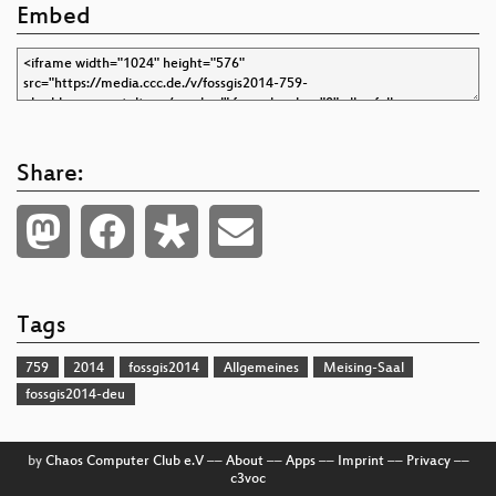
Embed
Share:
Tags
759
2014
fossgis2014
Allgemeines
Meising-Saal
fossgis2014-deu
by
Chaos Computer Club e.V
––
About
––
Apps
––
Imprint
––
Privacy
––
c3voc