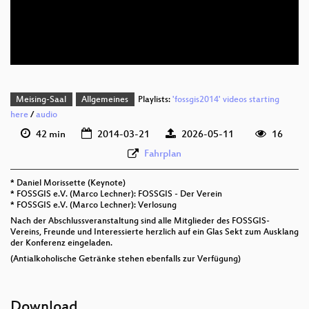
deu 720p (webm;codecs=av01)
deu 576p (mp4)
Meising-Saal
Allgemeines
Playlists:
'fossgis2014' videos starting
here
/
audio
42 min
2014-03-21
2026-05-11
16
Fahrplan
* Daniel Morissette (Keynote)
* FOSSGIS e.V. (Marco Lechner): FOSSGIS - Der Verein
* FOSSGIS e.V. (Marco Lechner): Verlosung
Nach der Abschlussveranstaltung sind alle Mitglieder des FOSSGIS-
Vereins, Freunde und Interessierte herzlich auf ein Glas Sekt zum Ausklang
der Konferenz eingeladen.
(Antialkoholische Getränke stehen ebenfalls zur Verfügung)
Download