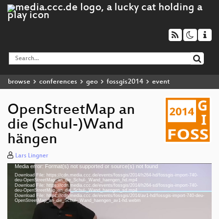
browse
conferences
geo
fossgis2014
event
OpenStreetMap an
die (Schul-)Wand
hängen
Lars Lingner
Media error: Format(s) not supported or source(s) not found
Video
Download File: https://cdn.media.ccc.de/events/fossgis/2014/h264-hd/fossgis-import-740-
Player
deu-OpenStreetMap_an_die_Schul-_Wand_haengen_hd.mp4
Download File: https://cdn.media.ccc.de/events/fossgis/2014/h264-sd/fossgis-import-740-
deu-OpenStreetMap_an_die_Schul-_Wand_haengen_sd.mp4
Download File: https://cdn.media.ccc.de/events/fossgis/2014/av1-hd/fossgis-import-740-deu-
OpenStreetMap_an_die_Schul-_Wand_haengen_av1-hd.webm