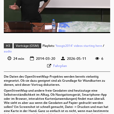
deu 576p (mp4)
deu 576p (mp4)
deu 576p (webm;codecs=av01)
H3
Vorträge (OSM)
Playlists:
'fossgis2014' videos starting here
/
audio
24 min
2014-03-20
2026-05-11
6
Fahrplan
Die Daten des OpenStreetMap-Projektes werden bereits vielseitig
eingesetzt. Ob sie dazu geeignet sind als Grundlage für Wandkarten zu
dienen, wird dieser Vortrag diskutieren.
OpenStreetMap und andere freie Geodaten sind heutzutage eine
Selbstverständlichkeit im Alltag. Ob Navigationsgerät, Smartphone-App
oder im Browser, interaktive Karten(anwendungen) findet man überall.
Wie sieht es aber aus wenn die Geodaten auf Papier gedruckt werden
sollen? Ein Screenshot ist schnell gemacht, Datei -> Drucken und man hat
eine Karte in der Hand. Ganz so einfach ist es nicht, wenn man bestimmte