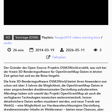
deu 576p (mp4)
deu 576p (webm;codecs=av01)
H3
Vorträge (OSM)
Playlists:
'fossgis2014' videos starting here
/
audio
26 min
2014-03-19
2026-05-11
3
Fahrplan
Der Gründer des Open-Source-Projekts OSM2World erzählt, was sich bei
der freien 3D-Renderingsoftware für OpenStreetMap-Daten in letzter
Zeit getan hat und wo die Reise hingeht.
Die freie 3D-Renderingsoftware OSM2World bietet ihren Anwendern nun
schon seit über 3 Jahren die Möglichkeit, die OpenStreetMap-Daten in
einer ansprechenden dreidimensionalen Darstellung aufzubereiten.
Allerdings haben sich sowohl das Projekt OpenStreetMap als auch die
verfügbaren Technologien inzwischen weiterentwickelt. Immer
detailreichere Daten wollen visualisiert werden, und neue Trends wie
WebGL – eine Möglichkeit zur Hardwarebeschleunigten Darstellung
dreidimensionaler Inhalte im Webbrowser – bieten neue Chancen, aber