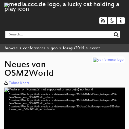
browse
conferences
geo
fossgis2014
event
Neues von
OSM2World
Tobias Knerr
Media error: Format(s) not supported or source(s) not found
Video
Download File: https://cdn.media.ccc.de/events/fossgis/2014/h264-hd/fossgis-import-659-
Player
deu-Neues_von_OSM2World_hd.mp4
Download File: https://cdn.media.ccc.de/events/fossgis/2014/h264-sd/fossgis-import-659-
deu-Neues_von_OSM2World_sd.mp4
Download File: https://cdn.media.ccc.de/events/fossgis/2014/av1-hd/fossgis-import-659-deu-
Neues_von_OSM2World_av1-hd.webm
deu 576p (mp4)