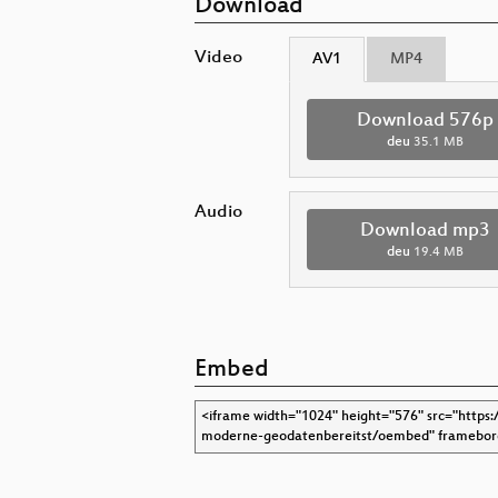
Download
Video
AV1
MP4
Download 576p
deu
35.1 MB
Audio
Download mp3
deu
19.4 MB
Embed