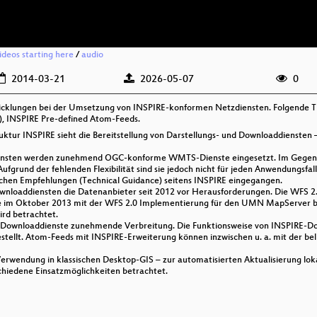
videos starting here
/
audio
2014-03-21
2026-05-07
0
twicklungen bei der Umsetzung von INSPIRE-konformen Netzdiensten. Folgende
 INSPIRE Pre-defined Atom-Feeds.
tur INSPIRE sieht die Bereitstellung von Darstellungs- und Downloaddiensten – 
sdiensten werden zunehmend OGC-konforme WMTS-Dienste eingesetzt. Im Gegen
Aufgrund der fehlenden Flexibilität sind sie jedoch nicht für jeden Anwendungs
schen Empfehlungen (Technical Guidance) seitens INSPIRE eingegangen.
Downloaddiensten die Datenanbieter seit 2012 vor Herausforderungen. Die WFS
e im Oktober 2013 mit der WFS 2.0 Implementierung für den UMN MapServer b
rd betrachtet.
-Downloaddienste zunehmende Verbreitung. Die Funktionsweise von INSPIRE-D
stellt. Atom-Feeds mit INSPIRE-Erweiterung können inzwischen u. a. mit der be
wendung in klassischen Desktop-GIS – zur automatisierten Aktualisierung lok
chiedene Einsatzmöglichkeiten betrachtet.