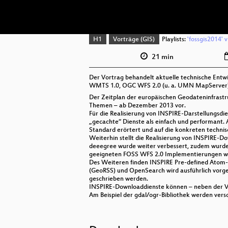
H1
Vorträge (GIS)
Playlists:
'fossgis2014' 
21 min
Der Vortrag behandelt aktuelle technische En
WMTS 1.0, OGC WFS 2.0 (u. a. UMN MapServer),
Der Zeitplan der europäischen Geodateninfrastruk
Themen – ab Dezember 2013 vor.
Für die Realisierung von INSPIRE-Darstellung
„gecachte“ Dienste als einfach und performant. 
Standard erörtert und auf die konkreten techni
Weiterhin stellt die Realisierung von INSPIRE-
deeegree wurde weiter verbessert, zudem wurd
geeigneten FOSS WFS 2.0 Implementierungen wi
Des Weiteren finden INSPIRE Pre-defined Atom
(GeoRSS) und OpenSearch wird ausführlich vorge
geschrieben werden.
INSPIRE-Downloaddienste können – neben der Ver
Am Beispiel der gdal/ogr-Bibliothek werden vers