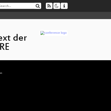
xt der
IRE
ebm