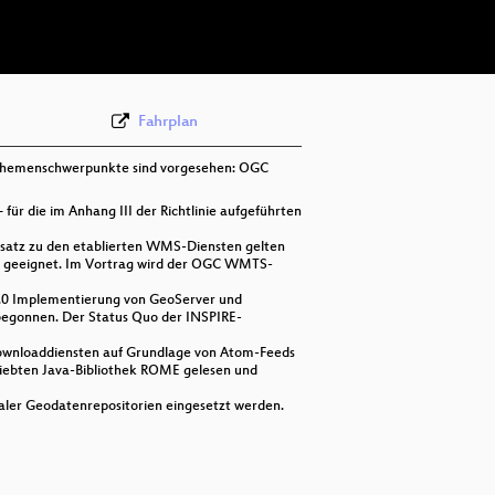
deu 576p (webm;codecs=av01)
Fahrplan
 Themenschwerpunkte sind vorgesehen: OGC
für die im Anhang III der Richtlinie aufgeführten
satz zu den etablierten WMS-Diensten gelten
fall geeignet. Im Vortrag wird der OGC WMTS-
 2.0 Implementierung von GeoServer und
egonnen. Der Status Quo der INSPIRE-
ownloaddiensten auf Grundlage von Atom-Feeds
liebten Java-Bibliothek ROME gelesen und
aler Geodatenrepositorien eingesetzt werden.