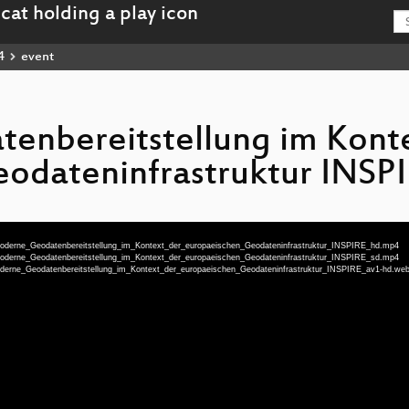
4
event
enbereitstellung im Konte
odateninfrastruktur INSP
u-Moderne_Geodatenbereitstellung_im_Kontext_der_europaeischen_Geodateninfrastruktur_INSPIRE_hd.mp4
u-Moderne_Geodatenbereitstellung_im_Kontext_der_europaeischen_Geodateninfrastruktur_INSPIRE_sd.mp4
-Moderne_Geodatenbereitstellung_im_Kontext_der_europaeischen_Geodateninfrastruktur_INSPIRE_av1-hd.w