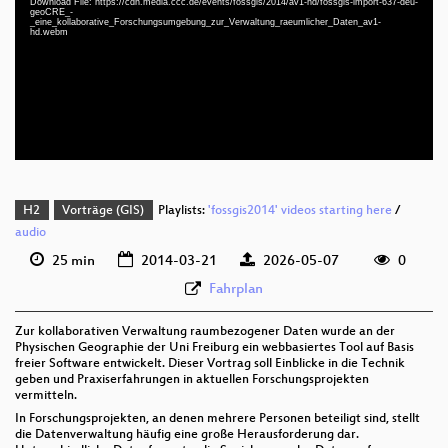
Download File: https://cdn.media.ccc.de/events/fossgis/2014/av1-hd/fossgis-import-637-deu-
geoCRE_-
_eine_kollaborative_Forschungsumgebung_zur_Verwaltung_raeumlicher_Daten_av1-
hd.webm
deu 576p (mp4)
deu 576p (mp4)
deu 576p (webm;codecs=av01)
H2
Vorträge (GIS)
Playlists:
'fossgis2014' videos starting here
/
audio
25 min
2014-03-21
2026-05-07
0
Fahrplan
Zur kollaborativen Verwaltung raumbezogener Daten wurde an der
Physischen Geographie der Uni Freiburg ein webbasiertes Tool auf Basis
freier Software entwickelt. Dieser Vortrag soll Einblicke in die Technik
geben und Praxiserfahrungen in aktuellen Forschungsprojekten
vermitteln.
In Forschungsprojekten, an denen mehrere Personen beteiligt sind, stellt
die Datenverwaltung häufig eine große Herausforderung dar.