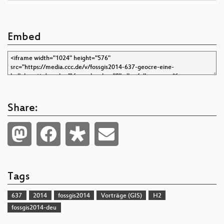
Embed
Share:
Tags
637
2014
fossgis2014
Vorträge (GIS)
H2
fossgis2014-deu