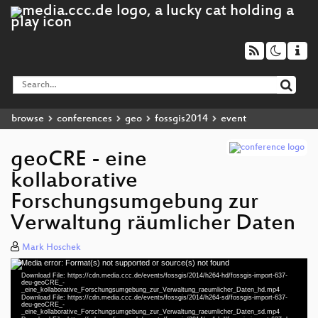
browse
conferences
geo
fossgis2014
event
geoCRE - eine
kollaborative
Forschungsumgebung zur
Verwaltung räumlicher Daten
Mark Hoschek
Media error: Format(s) not supported or source(s) not found
Video
Download File: https://cdn.media.ccc.de/events/fossgis/2014/h264-hd/fossgis-import-637-
Player
deu-geoCRE_-
_eine_kollaborative_Forschungsumgebung_zur_Verwaltung_raeumlicher_Daten_hd.mp4
Download File: https://cdn.media.ccc.de/events/fossgis/2014/h264-sd/fossgis-import-637-
deu-geoCRE_-
_eine_kollaborative_Forschungsumgebung_zur_Verwaltung_raeumlicher_Daten_sd.mp4