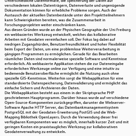
Unterschiedliche Datenformate, die Speicherung der Daten auf
verschiedenen lokalen Datenträgern, Datenverluste und ungenügende
Dokumentation können für erhebliche Probleme sorgen. Auch der
Austausch der aktuellen Datenbestände unter den Projektteilnehmern
kann Schwierigkeiten bereiten, was die Zusammenarbeit in
Forschungsprojekten weiter einschränken kann.
Aus diesen Gründen wurde an der Physischen Geographie der Uni Freiburg
ein webbasiertes Werkzeug entwickelt, welches das kollaborative
Arbeiten mit Geodaten vereinfachen soll. Der Fokus lag dabei auf
niedrigen Zugangshürden, Benutzerfreundlichkeit und hoher Flexibilität
beim Export der Daten, um eine problemlose Weiterverarbeitung in
gängigen Programmen zu ermöglichen. Gerade für das Bearbeiten
räumlicher Daten sind normalerweise spezielle Software und Kenntnisse
erforderlich. Als webbasierte Applikation stehen die zur Dateneingabe
erforderlichen Werkzeuge online zur Verfügung und eine intuitiv zu
bedienende Benutzeroberfläche ermöglicht die Nutzung auch ohne
spezielle GIS-Kenntnisse. Weiterhin sorgt die Webapplikation für eine
standardisierte Datenspeicherung, Datenvalidierung und ermöglicht das
einfache Sichern und Archivieren der Daten.
Die Webapplikation besteht aus einem in der Skriptsprache PHP
geschriebenen Hauptprogramm. Darüber hinaus wurde auf verschiedene
Open-Source-Komponenten zurückgegriffen, darunter die Webserver-
Software Apache HTTP Server, das Datenbankmanagementsystem
PostgreSQL mit der Geodaten-Erweiterung PostGIS und die Web-
Mapping Bibliothek OpenLayers. Durch die Verwendung dieser frei
verfügbaren Komponenten war es möglich, innerhalb kurzer Zeit und mit
geringen Kosten ein praxistaugliches Werkzeug zur kollaborativen
Geodatenverwaltung zu entwickeln.