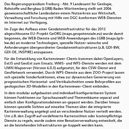
Das Regierungspräsidium Freiburg - Abt. 9 Landesamt für Geologie,
Rohstoffe und Bergbau (LGRB) Baden Württemberg stellt seit 2006
geowissenschaftliche Landesdaten einem Nutzerkreis aus Wirtschaft,
Verwaltung und Forschung mit Hilfe von OGC-konformen WEB-Diensten
im Internet zur Verfügung.
Im Zuge des Aufbaus einer Geodateninfrastruktur für das 2012
abgeschlossene EU-Projekt GeORG (maps.geopotenziale.eu) wurde damit
begonnen, die WEB-Dienste und WEB-Anwendungen des LGRB (maps.lgrb-
bw.de) an moderne Technologien, spezielle Nutzer-wünsche und
Anforderungen übergeordneter Geodateninfrastrukturen (z.B. GDI-BW,
GDI-DE, INSPIRE) anzupassen.
Für die Entwicklung von Kartenviewer-Clients kommen dabei OpenLayers,
ExtJS und GeoExt zum Einsatz. WMS- und WFS-Dienste werden mit dem
UMN Mapserver (Version 6.0.3) aufgesetzt, für den CSW-Dienst wird
GeoNetwork verwendet. Durch WPS-Dienste aus dem ZOO-Project lassen
sich spezielle Sonderfunktionen, etwa zur dynamischen Generierung von
prognostischen Horizontal- und Vertikalschnitten sowie Bohrprofilen aus
geologischen 3D-Modellen in den Kartenviewer-Client einbinden.
In dem modular aufgebauten und individuell konfigurierbaren System
können Funktionen zur Sprachauswahl und Themenbäume separat und
einfach über Konfigurationsdateien an-gepasst werden. Darüber hinaus
können spezielle Sichten auf einzelne Themen über die integrierte
Kartenverwaltung angelegt und an verschiedene Nutzer verteilt werden.
Um z.B. den Zugriff auf vordefinierte Kartensichten oder kostenpflichtige
Dienste zu regeln, wurde zudem eine Benutzerverwaltung entwickelt, die
an die bestehenden Infrastrukturen ge-koppelt werden kann.