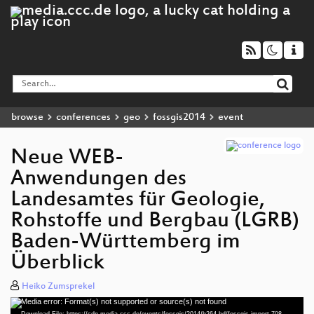
browse
conferences
geo
fossgis2014
event
Neue WEB-
Anwendungen des
Landesamtes für Geologie,
Rohstoffe und Bergbau (LGRB)
Baden-Württemberg im
Überblick
Heiko Zumsprekel
Media error: Format(s) not supported or source(s) not found
Video
Download File: https://cdn.media.ccc.de/events/fossgis/2014/h264-hd/fossgis-import-708-