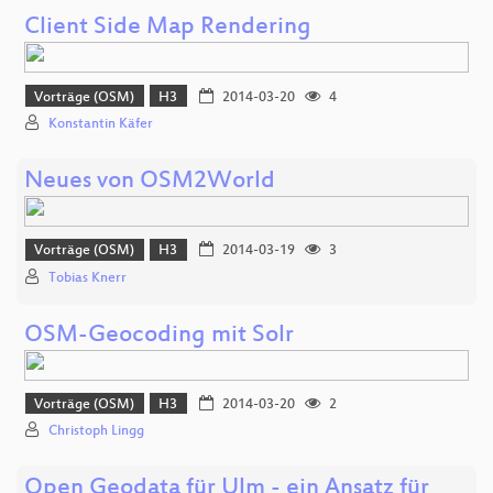
Client Side Map Rendering
Vorträge (OSM)
H3
2014-03-20
4
Konstantin Käfer
Neues von OSM2World
Vorträge (OSM)
H3
2014-03-19
3
Tobias Knerr
OSM-Geocoding mit Solr
Vorträge (OSM)
H3
2014-03-20
2
Christoph Lingg
Open Geodata für Ulm - ein Ansatz für