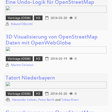
Eine Undo-Logik für OpenStreetMap
Vorträge (OSM)
H3
2014-03-20
0
Roland Olbricht
3D Visualisierung von OpenStreetMap
Daten mit OpenWebGlobe
Vorträge (OSM)
H3
2014-03-19
0
Martin Christen
Tatort Niederbayern
Vorträge (OSM)
H3
2014-03-20
0
Alexander Lehner
,
Peter Barth
and
Tobias Knerr