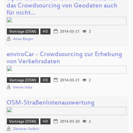
das Crowdsourcing von Geodaten auch
für nicht…
Vorträge (OSM)
H3
2014-03-21
2
Anna Rieger
enviroCar - Crowdsourcing zur Erhebung
von Verkehrsdaten
Vorträge (OSM)
H3
2014-03-21
2
Simon Jirka
OSM-Straßenlistenauswertung
Vorträge (OSM)
H3
2014-03-20
2
Dietmar Seifert