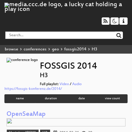
browse
conferences
geo
fossgis2014
H3
FOSSGIS 2014
H3
Full playlist:
Video
/
Audio
https://fossgis-konferenz.de/2014/
name
duration
date
view count
OpenSeaMap