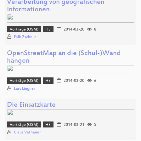
Verarbeitung von geografischen
Informationen
Vorträge (OSM)
H3
2014-03-20
8
Falk Zscheile
OpenStreetMap an die (Schul-)Wand
hängen
Vorträge (OSM)
H3
2014-03-20
6
Lars Lingner
Die Einsatzkarte
Vorträge (OSM)
H3
2014-03-21
5
Claus Vathauer