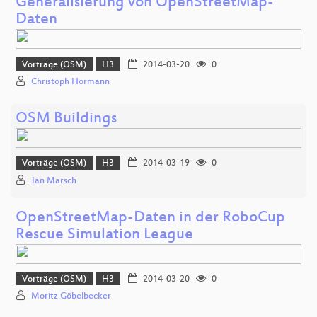
Generalisierung von OpenStreetMap-
Daten
Vorträge (OSM)
H3
2014-03-20
0
Christoph Hormann
OSM Buildings
Vorträge (OSM)
H3
2014-03-19
0
Jan Marsch
OpenStreetMap-Daten in der RoboCup
Rescue Simulation League
Vorträge (OSM)
H3
2014-03-20
0
Moritz Göbelbecker