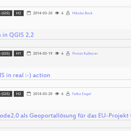
 (GIS)
H2
2014-03-20
6
Nikolai Bock
 in QGIS 2.2
 (GIS)
H1
2014-03-19
6
Pirmin Kalberer
S in real :-) action
 (GIS)
H2
2014-03-20
6
Falko Engel
de2.0 als Geoportallösung für das EU-Projekt