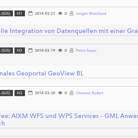
 (GIS)
H1
2014-03-21
0
Jürgen Weichand
elle Integration von Datenquellen mit einer G
 (GIS)
H2
2014-03-19
0
Petra Sauer
nales Geoportal GeoView BL
 (GIS)
H2
2014-03-20
0
Clemens Rudert
ee: AIXM WFS und WPS Services - GML Anwen
ch