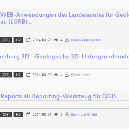
WEB-Anwendungen des Landesamtes für Geolo
au (LGRB)…
 (GIS)
H2
2014-03-20
4
Heiko Zumsprekel
enburg 3D - Geologische 3D-Untergrundmodel
 (GIS)
H2
2014-03-20
4
Daniel Koch
rReports als Reporting-Werkzeug für QGIS
 (GIS)
H2
2014-03-21
2
Bernhard Ströbl