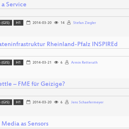
 a Service
 (GIS)
H1
2014-03-20
14
Stefan Ziegler
teninfrastruktur Rheinland-Pfalz INSPIREd
 (GIS)
H1
2014-03-21
6
Armin Retterath
ttle – FME für Geizige?
 (GIS)
H1
2014-03-20
6
Jens Schaefermeyer
l Media as Sensors