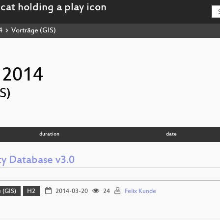
4
Vorträge (GIS)
 2014
S)
duration
date
ty Database v3.0
 (GIS)
H2
2014-03-20
24
Felix Kunde