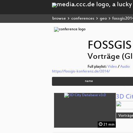
browse
conferences
geo
fossgis201
FOSSGIS
Vorträge (GI
Full playlist:
Video
/
Audio
https://fossgis-konferenz.de/2014/
name
3D Ci
Vorträge
21 min