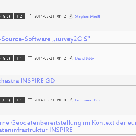
 (GIS)
H2
2014-03-21
2
Stephan Meißl
Source-Software „survey2GIS"
 (GIS)
H1
2014-03-21
2
David Bibby
hestra INSPIRE GDI
 (GIS)
H1
2014-03-21
0
Emmanuel Belo
ne Geodatenbereitstellung im Kontext der eu
teninfrastruktur INSPIRE