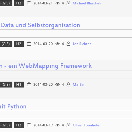
 (GIS)
H2
2014-03-21
4
Michael Blaschek
Data und Selbstorganisation
 (GIS)
H2
2014-03-20
4
Jon Richter
n - ein WebMapping Framework
 (GIS)
H1
2014-03-20
4
Martin
it Python
 (GIS)
H2
2014-03-19
4
Oliver Tonnhofer