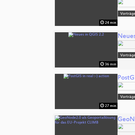
Vorträge
24 min
Neues
Vorträge
36 min
PostGI
Vorträge
27 min
GeoNo