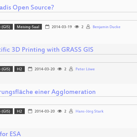
adis Open Source?
 (GIS)
Meising-Saal
2014-03-19
2
Benjamin Ducke
tific 3D Printing with GRASS GIS
 (GIS)
H2
2014-03-20
2
Peter Löwe
rungsfläche einer Agglomeration
 (GIS)
H2
2014-03-20
2
Hans-Jörg Stark
for ESA