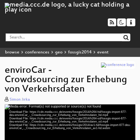
browse
conferences
geo
fossgis2014
event
enviroCar -
Crowdsourcing zur Erhebung
von Verkehrsdaten
Simon Jirka
Media error: Format(s) not supported or source(s) not found
Video
Download File: https://cdn.media.ccc.de/events/fossgis/2014/h264-hd/fossgis-import-677-
Player
deu-enviroCar_-_Crowdsourcing_zur_Erhebung_von_Verkehrsdaten_hd.mp4
Download File: https://cdn.media.ccc.de/events/fossgis/2014/h264-sd/fossgis-import-677-
deu-enviroCar_-_Crowdsourcing_zur_Erhebung_von_Verkehrsdaten_sd.mp4
Download File: https://cdn.media.ccc.de/events/fossgis/2014/av1-hd/fossgis-import-677-deu-
enviroCar_-_Crowdsourcing_zur_Erhebung_von_Verkehrsdaten_av1-hd.webm