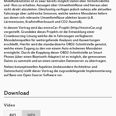
Mobilfunknetzten ist es zwar bereits möglich Daten über Verkehrsdichte
und -fluss zu erhalten. Aussagen über Umwelteinflüsse sind hieraus aber
nicht direkt abzuleiten. Gleichzeitig verfügen jedoch nahezu alle aktuellen
Fahrzeuge über zahlreiche Sensoren, welche weitere Messdaten liefern
aus denen sich relevante Umwelteinflüsse ableiten lassen (z.B.
Lärmemission, Kraftstoffverbrauch und CO2-Ausstoß).
In diesem Vortrag wird das enviroCar-Projekt (http://enviroCar.org)
vorgestellt. Grundidee dieses Projekts ist die Entwicklung einer
Crowdsourcing-Lösung welche die in Fahrzeugen verfügbaren
Messdatenquellen für weitergehende Analysen und Auswertungen
erschließt. Hierfür wird die standardisierte OBD2-Schnittstelle genutzt,
welche einen Zugang zu den von einem Auto erhobenen Messdaten
ermöglicht. Durch die Kopplung dieser OBD2-Schnittstelle an Smart
Phones (über einen Bluetooth-Adapter) ist es möglich, die gemessenen
Daten zu sammeln und an einen zentralen Datenserver zu übertragen.
Neben konzeptionellen Aspekten (insbesondere Architektur und
Datenschutz) stellt dieser Vortrag die zugrundeliegende Implementierung
auf Basis von Open Source-Software vor.
Download
Video
AV1
MP4