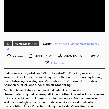
deu 576p (mp4)
deu 576p (mp4)
deu 576p (webm;codecs=av01)
H3
Vorträge (OSM)
Playlists:
'fossgis2014' videos starting here
/
audio
22 min
2014-03-21
2026-05-07
2
Fahrplan
In diesem Vortrag wird das 52°North enviroCar-Projekt (enviroCar.org)
vorgestellt. Ziel ist die Entwicklung einer offenen Crowdsourcing-Lösung,
um in Fahrzeugen verfügbare Messdaten (z.B. Verbrauch) für weitere
Analysen zu erschließen (z.B. Umwelt-Monitoring).
Der Straßenverkehr ist ein entscheidender Faktor für die
Umweltbelastung und Lebensqualität in Städten. Um seine Auswirkungen
optimal abschätzen zu können und die Planung von Maßnahmen wie
verkehrsberuhigte Zonen zu unterstützen, ist eine solide Datenbasis
unverzichtbar. Über Verkehrszählungen oder die Auswertung von