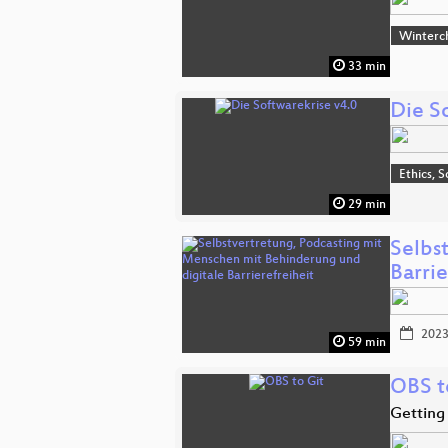
Winterc
33 min
Die S
Ethics, S
29 min
Selbs
Barrie
2023
59 min
OBS t
Getting