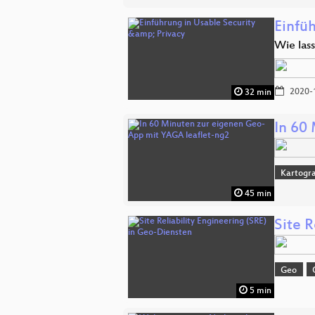
Einfü
Wie lass
2020-
32 min
In 60
Kartogra
45 min
Site R
Geo
5 min