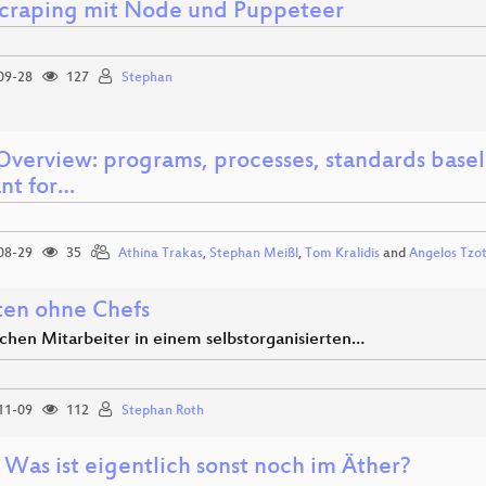
raping mit Node und Puppeteer
09-28
127
Stephan
verview: programs, processes, standards base
ant for…
08-29
35
Athina Trakas
,
Stephan Meißl
,
Tom Kralidis
and
Angelos Tzo
ten ohne Chefs
hen Mitarbeiter in einem selbstorganisierten…
11-09
112
Stephan Roth
 Was ist eigentlich sonst noch im Äther?