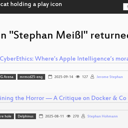
on "Stephan Meißl" returned
CyberEthics: Where’s Apple Intelligence’s mo
FG Arena
mrmcd25-eng
2025-09-14
127
Jerome Stephan
ining the Horror — A Critique on Docker & Co
re hole
Delphinus
2025-08-11
270
Stephan Hohmann