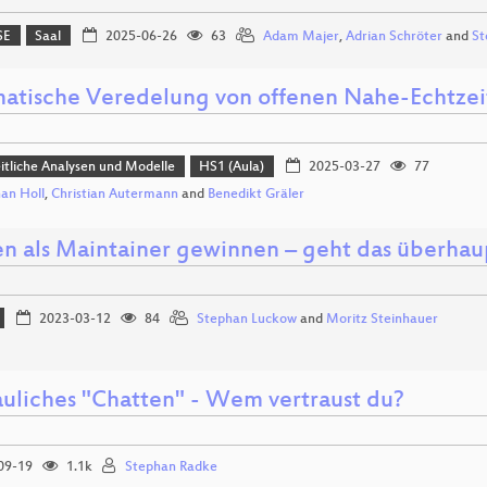
SE
Saal
2025-06-26
63
Adam Majer
,
Adrian Schröter
and
St
atische Veredelung von offenen Nahe-Echtze
tliche Analysen und Modelle
HS1 (Aula)
2025-03-27
77
an Holl
,
Christian Autermann
and
Benedikt Gräler
n als Maintainer gewinnen – geht das überhau
2023-03-12
84
Stephan Luckow
and
Moritz Steinhauer
auliches "Chatten" - Wem vertraust du?
09-19
1.1k
Stephan Radke