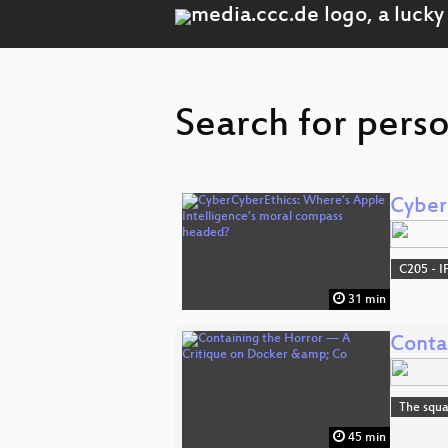
Search for pers
Cyber
C205 - I
31 min
Conta
The squa
45 min