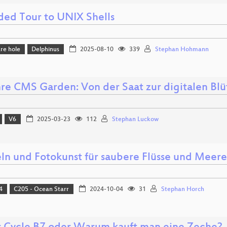
ded Tour to UNIX Shells
re hole
Delphinus
2025-08-10
339
Stephan Hohmann
hre CMS Garden: Von der Saat zur digitalen Blü
V6
2025-03-23
112
Stephan Luckow
ln und Fotokunst für saubere Flüsse und Meere
4
C205 - Ocean Starr
2024-10-04
31
Stephan Horch