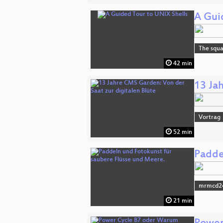
A Gui
The squa
42 min
13 Ja
Vortrag
52 min
Padde
mrmcd2
21 min