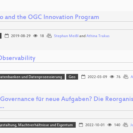
 and the OGC Innovation Program
2019-08-29
18
Stephan Meißl
and
Athina Trakas
bservability
Datenbanken und Datenprozessierung
Geo
2022-03-09
76
A
Governance für neue Aufgaben? Die Reorganisa
r…
estaltung, Machtverhältnisse und Eigentum
2022-10-01
140
J