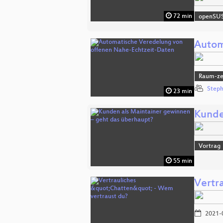
72 min
openSU
Autom
Raum-zei
Steph
23 min
Kunde
Vortrag
55 min
Vertr
2021-