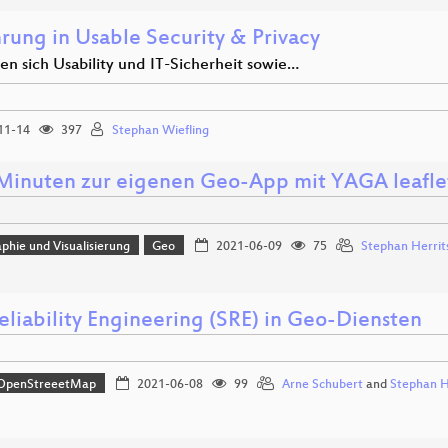
hrung in Usable Security & Privacy
en sich Usability und IT-Sicherheit sowie…
11-14
397
Stephan Wiefling
 Minuten zur eigenen Geo-App mit YAGA leafl
phie und Visualisierung
Geo
2021-06-09
75
Stephan Herrit
eliability Engineering (SRE) in Geo-Diensten
OpenStreeetMap
2021-06-08
99
Arne Schubert
and
Stephan H