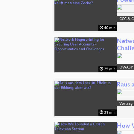
Power
CCC & 
40 min
Netwo
Chall
OWASP
25 min
Raus 
Vortrag
31 min
How W