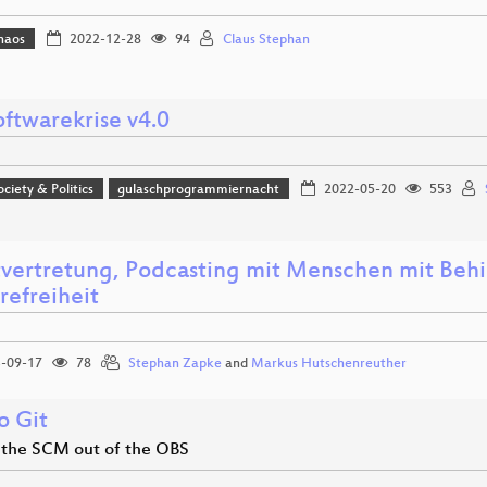
haos
2022-12-28
94
Claus Stephan
oftwarekrise v4.0
ociety & Politics
gulaschprogrammiernacht
2022-05-20
553
tvertretung, Podcasting mit Menschen mit Beh
refreiheit
-09-17
78
Stephan Zapke
and
Markus Hutschenreuther
o Git
 the SCM out of the OBS