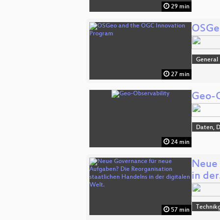
29 min
OSGeo
General
27 min
Geo-O
Daten, 
24 min
Neue 
in de
Technikg
57 min