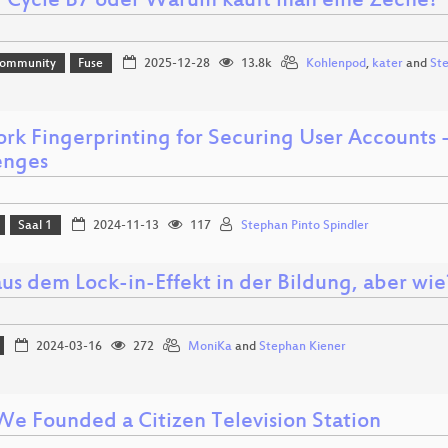
 Cycle B7 oder Warum kauft man eine Zeche?
Community
Fuse
2025-12-28
13.8k
Kohlenpod
,
kater
and
St
rk Fingerprinting for Securing User Accounts 
enges
Saal 1
2024-11-13
117
Stephan Pinto Spindler
aus dem Lock-in-Effekt in der Bildung, aber wie
2024-03-16
272
MoniKa
and
Stephan Kiener
e Founded a Citizen Television Station