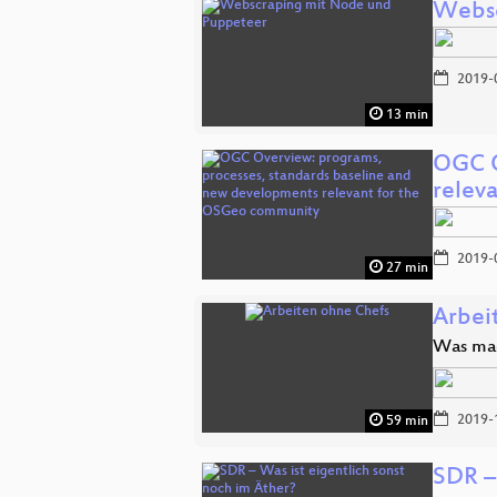
Websc
2019-
13 min
OGC O
relev
2019-
27 min
Arbei
Was mac
2019-
59 min
SDR –