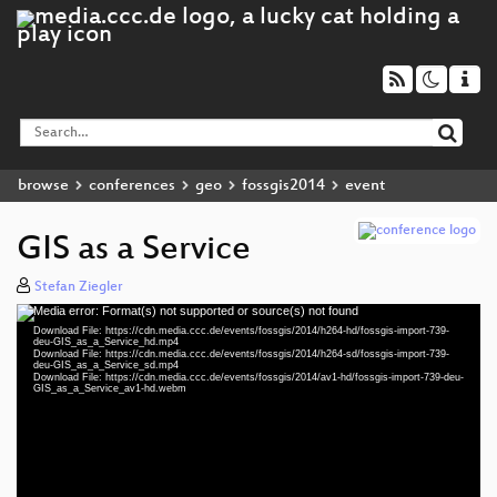
browse
conferences
geo
fossgis2014
event
GIS as a Service
Stefan Ziegler
Media error: Format(s) not supported or source(s) not found
Video
Download File: https://cdn.media.ccc.de/events/fossgis/2014/h264-hd/fossgis-import-739-
Player
deu-GIS_as_a_Service_hd.mp4
Download File: https://cdn.media.ccc.de/events/fossgis/2014/h264-sd/fossgis-import-739-
deu-GIS_as_a_Service_sd.mp4
Download File: https://cdn.media.ccc.de/events/fossgis/2014/av1-hd/fossgis-import-739-deu-
GIS_as_a_Service_av1-hd.webm
deu 576p (mp4)
deu 576p (mp4)