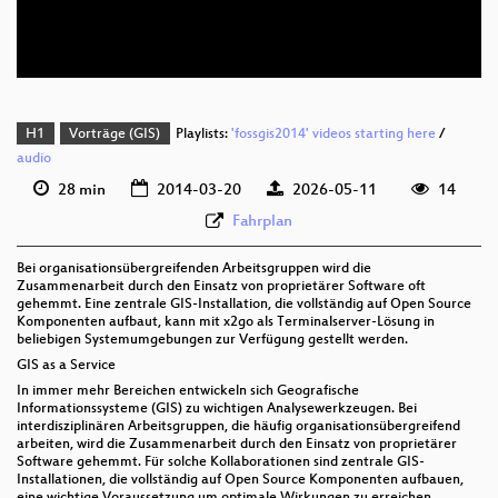
deu 576p (webm;codecs=av01)
H1
Vorträge (GIS)
Playlists:
'fossgis2014' videos starting here
/
audio
28 min
2014-03-20
2026-05-11
14
Fahrplan
Bei organisationsübergreifenden Arbeitsgruppen wird die
Zusammenarbeit durch den Einsatz von proprietärer Software oft
gehemmt. Eine zentrale GIS-Installation, die vollständig auf Open Source
Komponenten aufbaut, kann mit x2go als Terminalserver-Lösung in
beliebigen Systemumgebungen zur Verfügung gestellt werden.
GIS as a Service
In immer mehr Bereichen entwickeln sich Geografische
Informationssysteme (GIS) zu wichtigen Analysewerkzeugen. Bei
interdisziplinären Arbeitsgruppen, die häufig organisationsübergreifend
arbeiten, wird die Zusammenarbeit durch den Einsatz von proprietärer
Software gehemmt. Für solche Kollaborationen sind zentrale GIS-
Installationen, die vollständig auf Open Source Komponenten aufbauen,
eine wichtige Voraussetzung um optimale Wirkungen zu erreichen.