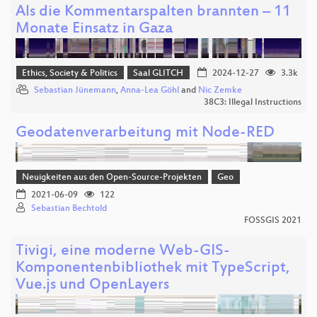
Als die Kommentarspalten brannten – 11
Monate Einsatz in Gaza
Ethics, Society & Politics
Saal GLITCH
2024-12-27
3.3k
Sebastian Jünemann
,
Anna-Lea Göhl
and
Nic Zemke
38C3: Illegal Instructions
Geodatenverarbeitung mit Node-RED
Neuigkeiten aus den Open-Source-Projekten
Geo
2021-06-09
122
Sebastian Bechtold
FOSSGIS 2021
Tivigi, eine moderne Web-GIS-
Komponentenbibliothek mit TypeScript,
Vue.js und OpenLayers