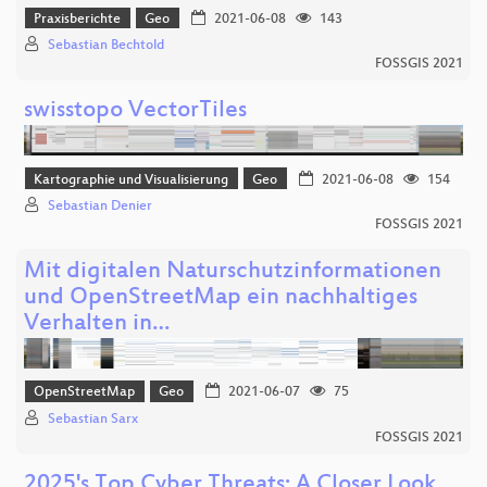
Praxisberichte
Geo
2021-06-08
143
Sebastian Bechtold
FOSSGIS 2021
swisstopo VectorTiles
Kartographie und Visualisierung
Geo
2021-06-08
154
Sebastian Denier
FOSSGIS 2021
Mit digitalen Naturschutzinformationen
und OpenStreetMap ein nachhaltiges
Verhalten in…
OpenStreetMap
Geo
2021-06-07
75
Sebastian Sarx
FOSSGIS 2021
2025's Top Cyber Threats: A Closer Look