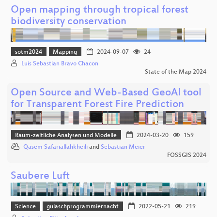
Open mapping through tropical forest
biodiversity conservation
sotm2024
Mapping
2024-09-07
24
Luis Sebastian Bravo Chacon
State of the Map 2024
Open Source and Web-Based GeoAI tool
for Transparent Forest Fire Prediction
Raum-zeitliche Analysen und Modelle
2024-03-20
159
Qasem Safariallahkheili
and
Sebastian Meier
FOSSGIS 2024
Saubere Luft
Science
gulaschprogrammiernacht
2022-05-21
219