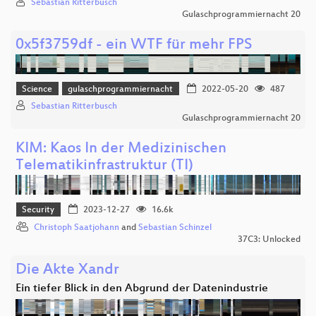
Sebastian Ritterbusch
Gulaschprogrammiernacht 20
0x5f3759df - ein WTF für mehr FPS
Science
gulaschprogrammiernacht
2022-05-20
487
Sebastian Ritterbusch
Gulaschprogrammiernacht 20
KIM: Kaos In der Medizinischen
Telematikinfrastruktur (TI)
Security
2023-12-27
16.6k
Christoph Saatjohann
and
Sebastian Schinzel
37C3: Unlocked
Die Akte Xandr
Ein tiefer Blick in den Abgrund der Datenindustrie