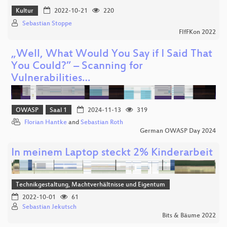
Kultur
2022-10-21
220
Sebastian Stoppe
FIfFKon 2022
„Well, What Would You Say if I Said That
You Could?” – Scanning for
Vulnerabilities…
OWASP
Saal 1
2024-11-13
319
Florian Hantke
and
Sebastian Roth
German OWASP Day 2024
In meinem Laptop steckt 2% Kinderarbeit
Technikgestaltung, Machtverhältnisse und Eigentum
2022-10-01
61
Sebastian Jekutsch
Bits & Bäume 2022