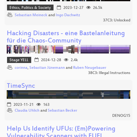
Ethics, Politics & Society
2023-12-27
26.5k
Sebastian Meineck
and
Ingo Dachwitz
37C3: Unlocked
Hacking Disasters - eine Bastelanleitung
für die Chaos-Community
Stage YELL
2024-12-28
2.4k
corinna
,
Sebastian Jünemann
and
Ruben Neugebauer
38C3: Illegal Instructions
TimeSync
2023-11-21
163
Claudia Uhlich
and
Sebastian Becker
DENOG15
Help Us Identify UFUs: (Em)Powering
Vulnerability Scanners with FUEL