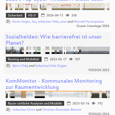
Sicherheit
HS i7
2026-04-11
336
Kevin Saiger
,
leo
,
sebastian-felix
,
ansa
and
Marcell Haritopoulus
Grazer Linuxtage 2026
Sozialhelden: Wie barrierefrei ist unser
Planet?
Routing und Mobilität
2023-03-17
107
Björn Uhlig
and
Sebastian Felix Zappe
FOSSGIS 2023
KomMonitor - Kommunales Monitoring
zur Raumentwicklung
Raum-zeitliche Analysen und Modelle
2023-03-16
192
Sebastian Drost
and
Christian Danowski-Buhren
FOSSGIS 2023