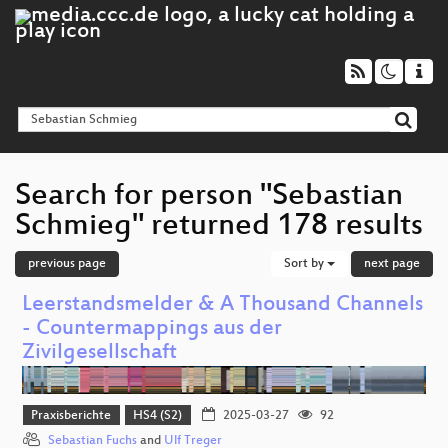
Search for person "Sebastian
Schmieg" returned 178 results
previous page
Sort by
next page
Leerstandsmelder & A Thousand Channels
- Countermappings aus der
Zivilgesellschaft
Praxisberichte
HS4 (S2)
2025-03-27
92
Sebastian Fuchs
and
Ulf Treger