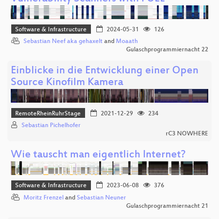
Software & Infrastructure
2024-05-31
126
Sebastian Neef aka gehaxelt
and
Moaath
Gulaschprogrammiernacht 22
Einblicke in die Entwicklung einer Open
Source Kinofilm Kamera
RemoteRheinRuhrStage
2021-12-29
234
Sebastian Pichelhofer
rC3 NOWHERE
Wie tauscht man eigentlich Internet?
Software & Infrastructure
2023-06-08
376
Moritz Frenzel
and
Sebastian Neuner
Gulaschprogrammiernacht 21