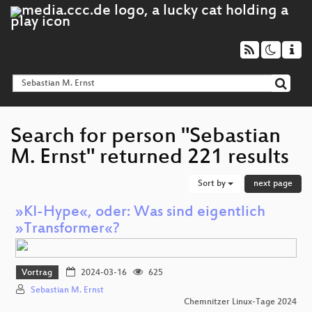
Search for person "Sebastian
M. Ernst" returned 221 results
Sort by
next page
»KI-Hype«, oder: Was sind eigentlich
»Transformer«?
Vortrag
2024-03-16
625
Sebastian M. Ernst
Chemnitzer Linux-Tage 2024