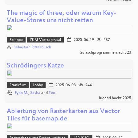
The magic of three, oder warum Key-
Value-Stores uns nicht retten
Science
ZKM Vortragssaal
2025-06-19
587
Sebastian Ritterbusch
Gulaschprogrammiernacht 23
Schrödingers Katze
Frankfurt
Lobby
2025-06-08
244
Fynn M.
,
Sasha
and
Teo
Jugend hackt 2025
Ableitung von Rasterkarten aus Vector
Tiles für basemap.de