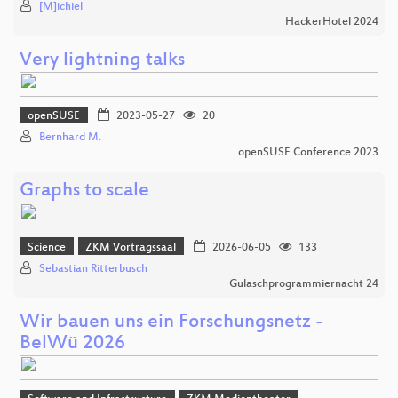
[M]ichiel
HackerHotel 2024
Very lightning talks
openSUSE
2023-05-27
20
Bernhard M.
openSUSE Conference 2023
Graphs to scale
Science
ZKM Vortragssaal
2026-06-05
133
Sebastian Ritterbusch
Gulaschprogrammiernacht 24
Wir bauen uns ein Forschungsnetz -
BelWü 2026