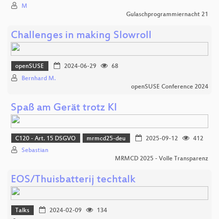
M
Gulaschprogrammiernacht 21
Challenges in making Slowroll
openSUSE
2024-06-29
68
Bernhard M.
openSUSE Conference 2024
Spaß am Gerät trotz KI
C120 - Art. 15 DSGVO
mrmcd25-deu
2025-09-12
412
Sebastian
MRMCD 2025 - Volle Transparenz
EOS/Thuisbatterij techtalk
Talks
2024-02-09
134