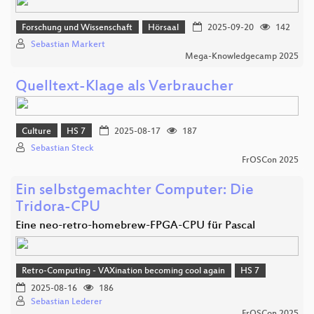
Forschung und Wissenschaft
Hörsaal
2025-09-20
142
Sebastian Markert
Mega-Knowledgecamp 2025
Quelltext-Klage als Verbraucher
Culture
HS 7
2025-08-17
187
Sebastian Steck
FrOSCon 2025
Ein selbstgemachter Computer: Die
Tridora-CPU
Eine neo-retro-homebrew-FPGA-CPU für Pascal
Retro-Computing - VAXination becoming cool again
HS 7
2025-08-16
186
Sebastian Lederer
FrOSCon 2025