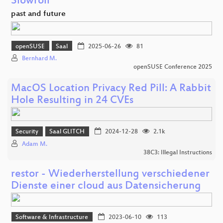
Slowroll
past and future
openSUSE
Saal
2025-06-26
81
Bernhard M.
openSUSE Conference 2025
MacOS Location Privacy Red Pill: A Rabbit
Hole Resulting in 24 CVEs
Security
Saal GLITCH
2024-12-28
2.1k
Adam M.
38C3: Illegal Instructions
restor - Wiederherstellung verschiedener
Dienste einer cloud aus Datensicherung
Software & Infrastructure
2023-06-10
113