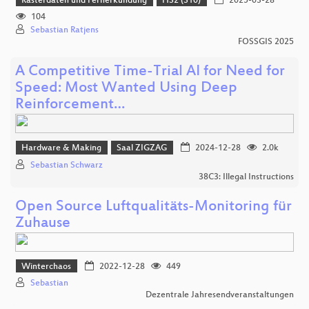
Rasterdaten und Fernerkundung
HS2 (S10)
2025-03-28
104
Sebastian Ratjens
FOSSGIS 2025
A Competitive Time-Trial AI for Need for
Speed: Most Wanted Using Deep
Reinforcement…
Hardware & Making
Saal ZIGZAG
2024-12-28
2.0k
Sebastian Schwarz
38C3: Illegal Instructions
Open Source Luftqualitäts-Monitoring für
Zuhause
Winterchaos
2022-12-28
449
Sebastian
Dezentrale Jahresendveranstaltungen