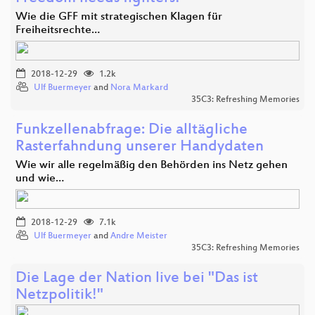
Wie die GFF mit strategischen Klagen für
Freiheitsrechte…
2018-12-29
1.2k
Ulf Buermeyer
and
Nora Markard
35C3: Refreshing Memories
Funkzellenabfrage: Die alltägliche
Rasterfahndung unserer Handydaten
Wie wir alle regelmäßig den Behörden ins Netz gehen
und wie…
2018-12-29
7.1k
Ulf Buermeyer
and
Andre Meister
35C3: Refreshing Memories
Die Lage der Nation live bei "Das ist
Netzpolitik!"