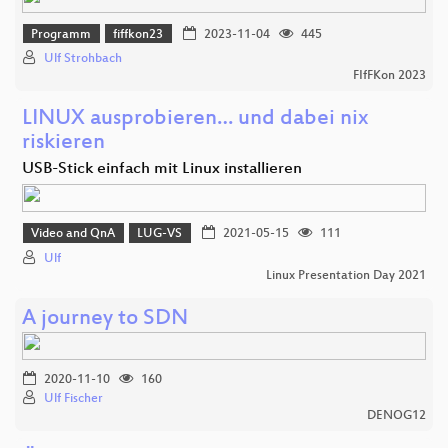
Programm
fiffkon23
2023-11-04
445
Ulf Strohbach
FIfFKon 2023
LINUX ausprobieren… und dabei nix
riskieren
USB-Stick einfach mit Linux installieren
Video and QnA
LUG-VS
2021-05-15
111
Ulf
Linux Presentation Day 2021
A journey to SDN
2020-11-10
160
Ulf Fischer
DENOG12