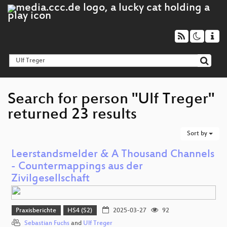
Search for person "Ulf Treger"
returned 23 results
Sort by
Leerstandsmelder & A Thousand Channels
- Countermappings aus der
Zivilgesellschaft
Praxisberichte
HS4 (S2)
2025-03-27
92
Sebastian Fuchs
and
Ulf Treger