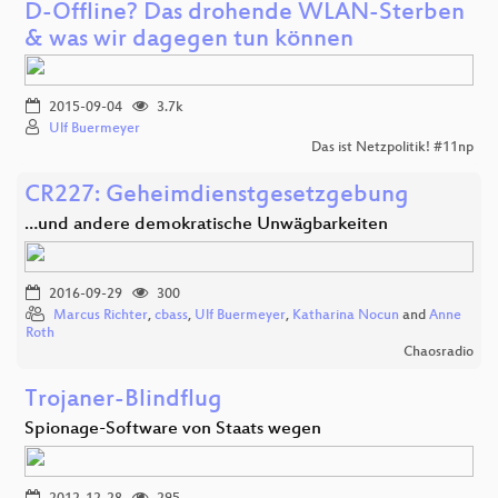
D-Offline? Das drohende WLAN-Sterben
& was wir dagegen tun können
2015-09-04
3.7k
Ulf Buermeyer
Das ist Netzpolitik! #11np
CR227: Geheimdienstgesetzgebung
…und andere demokratische Unwägbarkeiten
2016-09-29
300
Marcus Richter
,
cbass
,
Ulf Buermeyer
,
Katharina Nocun
and
Anne
Roth
Chaosradio
Trojaner-Blindflug
Spionage-Software von Staats wegen