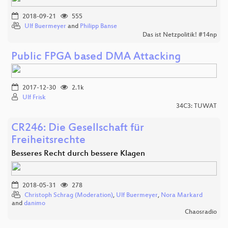
2018-09-21
555
Ulf Buermeyer
and
Philipp Banse
Das ist Netzpolitik! #14np
Public FPGA based DMA Attacking
2017-12-30
2.1k
Ulf Frisk
34C3: TUWAT
CR246: Die Gesellschaft für
Freiheitsrechte
Besseres Recht durch bessere Klagen
2018-05-31
278
Christoph Schrag (Moderation)
,
Ulf Buermeyer
,
Nora Markard
and
danimo
Chaosradio