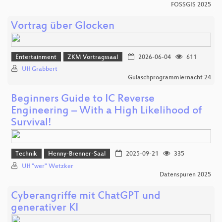
FOSSGIS 2025
Vortrag über Glocken
Entertainment
ZKM Vortragssaal
2026-06-04
611
Ulf Grabbert
Gulaschprogrammiernacht 24
Beginners Guide to IC Reverse
Engineering – With a High Likelihood of
Survival!
Technik
Henny-Brenner-Saal
2025-09-21
335
Ulf "wer" Wetzker
Datenspuren 2025
Cyberangriffe mit ChatGPT und
generativer KI