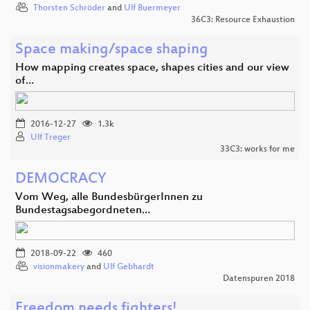
Thorsten Schröder
and
Ulf Buermeyer
36C3: Resource Exhaustion
Space making/space shaping
How mapping creates space, shapes cities and our view
of…
2016-12-27
1.3k
Ulf Treger
33C3: works for me
DEMOCRACY
Vom Weg, alle BundesbürgerInnen zu
Bundestagsabegordneten…
2018-09-22
460
visionmakery
and
Ulf Gebhardt
Datenspuren 2018
Freedom needs fighters!