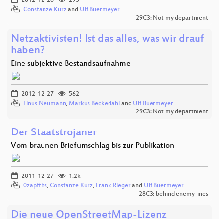
2012-12-28
295
Constanze Kurz
and
Ulf Buermeyer
29C3: Not my department
Netzaktivisten! Ist das alles, was wir drauf
haben?
Eine subjektive Bestandsaufnahme
2012-12-27
562
Linus Neumann
,
Markus Beckedahl
and
Ulf Buermeyer
29C3: Not my department
Der Staatstrojaner
Vom braunen Briefumschlag bis zur Publikation
2011-12-27
1.2k
0zapfths
,
Constanze Kurz
,
Frank Rieger
and
Ulf Buermeyer
28C3: behind enemy lines
Die neue OpenStreetMap-Lizenz