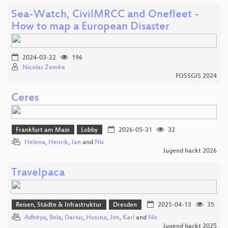
Sea-Watch, CivilMRCC and Onefleet -
How to map a European Disaster
2024-03-22
196
Nicolas Zemke
FOSSGIS 2024
Ceres
Frankfurt am Main
Lobby
2026-05-31
32
Helena
,
Henrik
,
Jan
and
Nic
Jugend hackt 2026
Travelpaca
Reisen, Städte & Infrastruktur
Dresden
2025-04-13
35
Adhitya
,
Bela
,
Darius
,
Hossna
,
Jim
,
Karl
and
Nic
Jugend hackt 2025