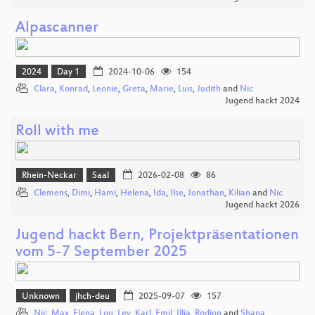
Alpascanner
2024
Day 1
2024-10-06
154
Clara
,
Konrad
,
Leonie
,
Greta
,
Marie
,
Luis
,
Judith
and
Nic
Jugend hackt 2024
Roll with me
Rhein-Neckar
Saal
2026-02-08
86
Clemens
,
Dimi
,
Hami
,
Helena
,
Ida
,
Ilse
,
Jonathan
,
Kilian
and
Nic
Jugend hackt 2026
Jugend hackt Bern, Projektpräsentationen
vom 5-7 September 2025
Unknown
jhch-deu
2025-09-07
157
Nic
,
Max
,
Elena
,
Lou
,
Lev
,
Karl
,
Emil
,
Illia
,
Rodion
and
Shana