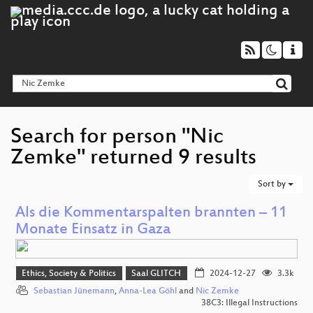
Search for person "Nic
Zemke" returned 9 results
Sort by
Als die Kommentarspalten brannten – 11
Monate Einsatz in Gaza
Ethics, Society & Politics
Saal GLITCH
2024-12-27
3.3k
Sebastian Jünemann
,
Anna-Lea Göhl
and
Nic Zemke
38C3: Illegal Instructions