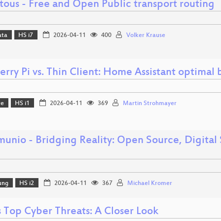
tous - Free and Open Public transport routing
ata
HS i7
2026-04-11
400
Volker Krause
rry Pi vs. Thin Client: Home Assistant optimal
re
HS i1
2026-04-11
369
Martin Strohmayer
unio - Bridging Reality: Open Source, Digital
ung
HS i2
2026-04-11
367
Michael Kromer
s Top Cyber Threats: A Closer Look