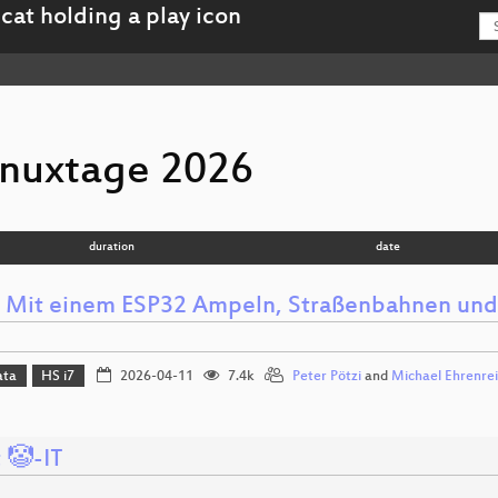
inuxtage 2026
duration
date
: Mit einem ESP32 Ampeln, Straßenbahnen und
ata
HS i7
2026-04-11
7.4k
Peter Pötzi
and
Michael Ehrenre
 🤡-IT