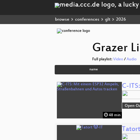
browse
conferences
glt
2026
Grazer L
Full playlist:
Video
/
Audio
name
C-ITS
Open-D
48 min
Tatort