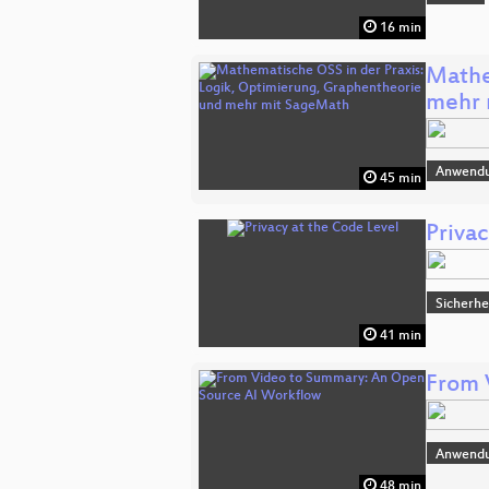
16 min
Mathe
mehr 
Anwend
45 min
Privac
Sicherhe
41 min
From 
Anwend
48 min