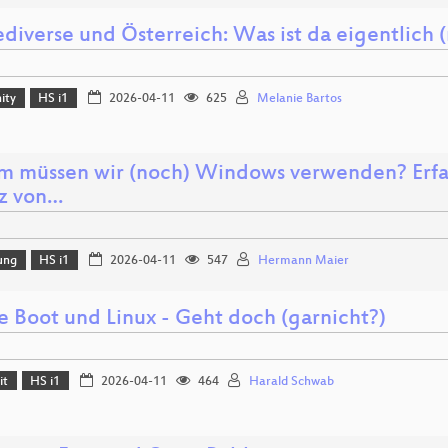
diverse und Österreich: Was ist da eigentlich (
ity
HS i1
2026-04-11
625
Melanie Bartos
 müssen wir (noch) Windows verwenden? Erfa
tz von…
ung
HS i1
2026-04-11
547
Hermann Maier
e Boot und Linux - Geht doch (garnicht?)
it
HS i1
2026-04-11
464
Harald Schwab