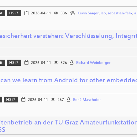
it
HS i7
2026-04-11
336
Kevin Saiger
,
leo
,
sebastian-felix
,
a
sicherheit verstehen: Verschlüsselung, Integrit
it
HS i7
2026-04-11
326
Richard Weinberger
can we learn from Android for other embedded 
HS i7
2026-04-11
267
René Mayrhofer
litenbetrieb an der TU Graz Amateurfunkstatio
SS