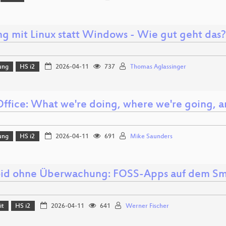
g mit Linux statt Windows - Wie gut geht das?
ung
HS i2
2026-04-11
737
Thomas Aglassinger
Office: What we're doing, where we're going, 
ung
HS i2
2026-04-11
691
Mike Saunders
id ohne Überwachung: FOSS-Apps auf dem S
it
HS i2
2026-04-11
641
Werner Fischer