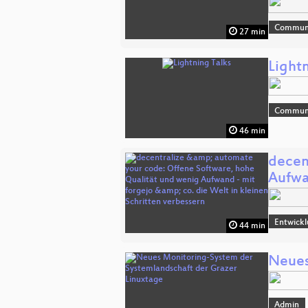
Commun
27 min
Lightn
Commun
46 min
decen
Aufwa
Entwick
44 min
Neues
Admin