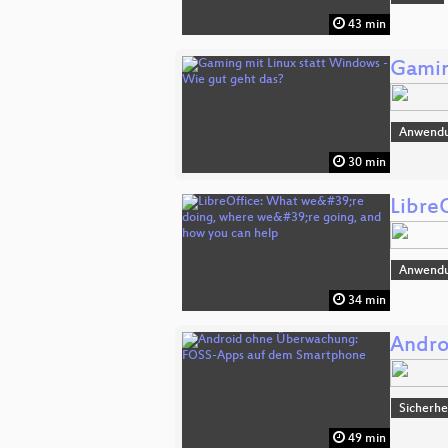
43 min
Gamin
Anwend
30 min
Libre
Anwend
34 min
Andro
Sicherhe
49 min