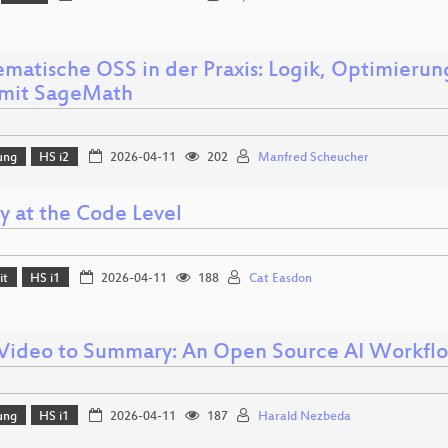
matische OSS in der Praxis: Logik, Optimieru
mit SageMath
ung
HS i2
2026-04-11
202
Manfred Scheucher
y at the Code Level
it
HS i1
2026-04-11
188
Cat Easdon
Video to Summary: An Open Source AI Workfl
ung
HS i1
2026-04-11
187
Harald Nezbeda