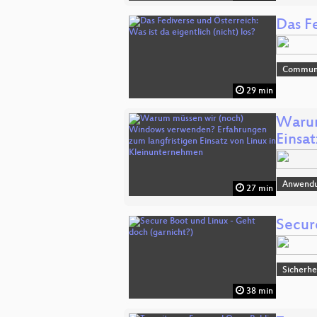
Das Fe
Commun
29 min
Warum
Einsa
Anwend
27 min
Secur
Sicherhe
38 min