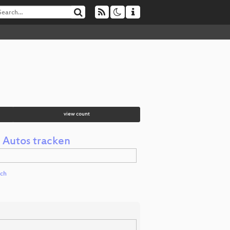
view count
 Autos tracken
ich