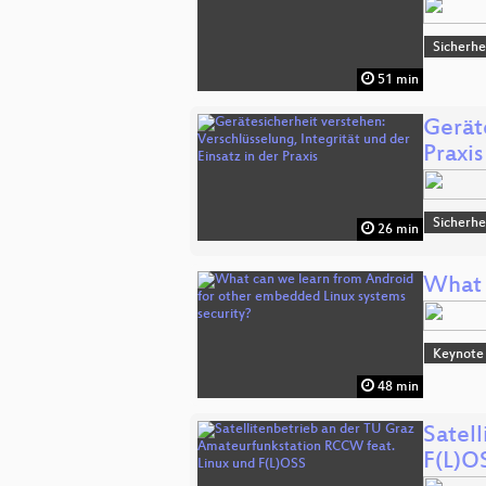
Sicherhe
51 min
Geräte
Praxis
Sicherhe
26 min
What 
Keynote
48 min
Satel
F(L)O