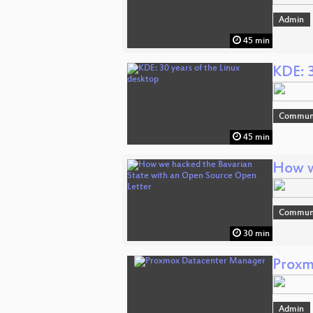
Admin
45 min
KDE: 3
Commun
45 min
How w
Commun
30 min
Proxm
Admin