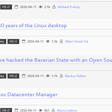
HS i7
2026-04-11
2.1k
Michael Prokop
0 years of the Linux desktop
ity
HS i1
2026-04-11
1.3k
Albert Astals Cid
e hacked the Bavarian State with an Open So
ity
HS i2
2026-04-11
1.1k
Markus Feilner
ox Datacenter Manager
HS i7
2026-04-11
861
Mario Loderer