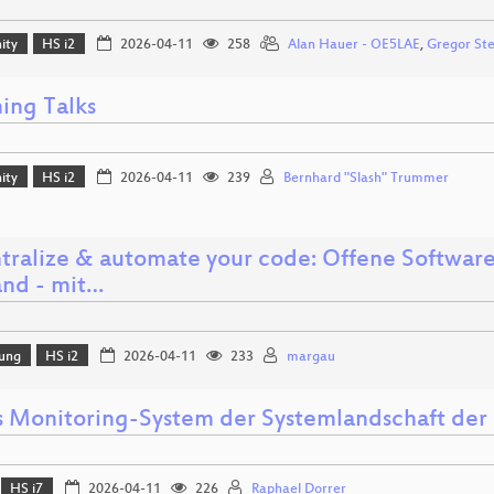
ity
HS i2
2026-04-11
258
Alan Hauer - OE5LAE
,
Gregor St
ing Talks
ity
HS i2
2026-04-11
239
Bernhard "Slash" Trummer
tralize & automate your code: Offene Software
nd - mit…
lung
HS i2
2026-04-11
233
margau
 Monitoring-System der Systemlandschaft der 
HS i7
2026-04-11
226
Raphael Dorrer