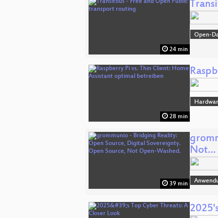
Transi
Open-D
24 min
Raspbe
Hardwa
28 min
gromm
Not…
Anwend
39 min
2025'