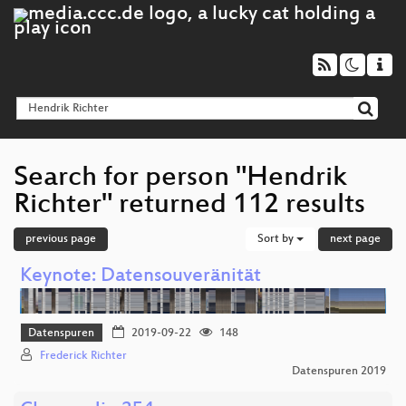
Search for person "Hendrik
Richter" returned 112 results
previous page
Sort by
next page
Keynote: Datensouveränität
Datenspuren
2019-09-22
148
Frederick Richter
Datenspuren 2019