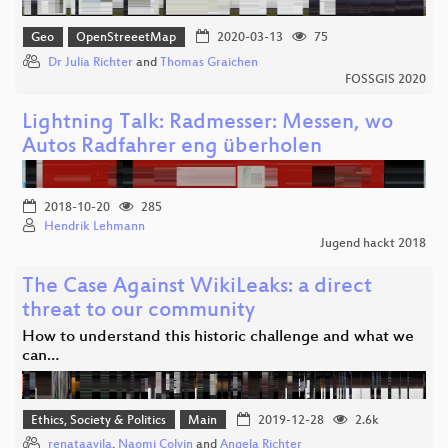
Geo
OpenStreeetMap
2020-03-13
75
Dr Julia Richter
and
Thomas Graichen
FOSSGIS 2020
Lightning Talk: Radmesser: Messen, wo
Autos Radfahrer eng überholen
2018-10-20
285
Hendrik Lehmann
Jugend hackt 2018
The Case Against WikiLeaks: a direct
threat to our community
How to understand this historic challenge and what we
can…
Ethics, Society & Politics
Main
2019-12-28
2.6k
renataavila
,
Naomi Colvin
and
Angela Richter