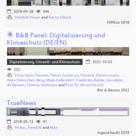
2018-09-28
546
Hendrik Heuer
and
Karen Ullrich
FIfFKon 2018
🌟 B&B Panel: Digitalisierung und
Klimaschutz (DE/EN)
Digitalisierung, Umwelt- und Klimaschutz
2022-10-02
222
Patsy Islam-Parsons
,
Tilman Santarius
,
Hendrik Zimmermann
,
Anke Domscheit-Berg
,
Maik Außendorf
,
Friederike Rohde
,
Geraldine
de Bastion
,
Thomas Heilmann
and
Prof. Dr. Bernd Hirschl
Bits & Bäume 2022
TrueNews
2018-05-13
41
Arthur
,
Hendrik
and
Max
Jugend hackt 2018