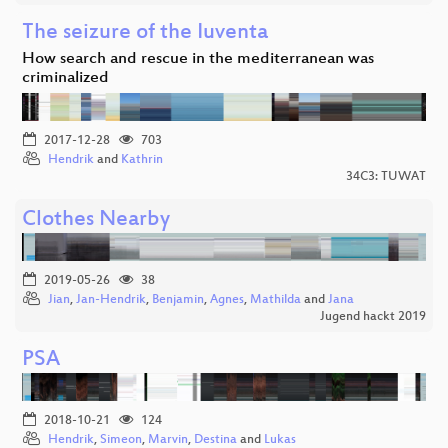
The seizure of the Iuventa
How search and rescue in the mediterranean was
criminalized
2017-12-28
703
Hendrik
and
Kathrin
34C3: TUWAT
Clothes Nearby
2019-05-26
38
Jian
,
Jan-Hendrik
,
Benjamin
,
Agnes
,
Mathilda
and
Jana
Jugend hackt 2019
PSA
2018-10-21
124
Hendrik
,
Simeon
,
Marvin
,
Destina
and
Lukas