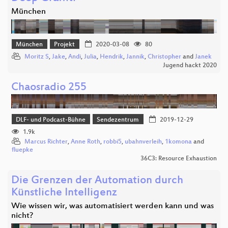
München
München
Projekt
2020-03-08
80
Moritz S
,
Jake
,
Andi
,
Julia
,
Hendrik
,
Jannik
,
Christopher
and
Janek
Jugend hackt 2020
Chaosradio 255
DLF- und Podcast-Bühne
Sendezentrum
2019-12-29
1.9k
Marcus Richter
,
Anne Roth
,
robbi5
,
ubahnverleih
,
1komona
and
fluepke
36C3: Resource Exhaustion
Die Grenzen der Automation durch
Künstliche Intelligenz
Wie wissen wir, was automatisiert werden kann und was
nicht?