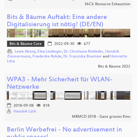
36C3: Resource Exhaustion
Bits & Bäume Auftakt: Eine andere
Digitalisierung ist nötig! (DE/EN)
Bits & Bäume Core
2022-09-30
677
Lewis Akenji
,
Elisa Lindinger
,
Dr. Christiane Rohleder
,
Hendrik
Zimmermann
,
Friederike Rohde
,
Dr. Franziska Brantner
and
Henriette
Litta
Bits & Bäume 2022
WPA3 - Mehr Sicherheit für WLAN-
Netzwerke
2018-09-08
818
Hendrik Lüth
MRMCD 2018 - Ganz grosses Kino
Berlin Werbefrei - No advertisement in