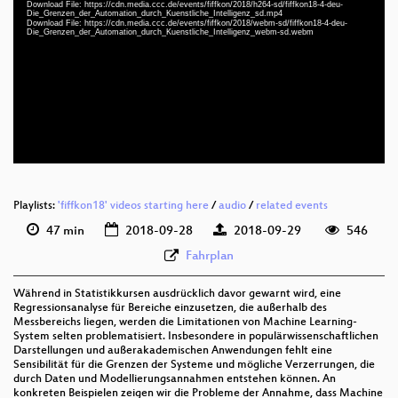
Download File: https://cdn.media.ccc.de/events/fiffkon/2018/h264-sd/fiffkon18-4-deu-
Die_Grenzen_der_Automation_durch_Kuenstliche_Intelligenz_sd.mp4
Download File: https://cdn.media.ccc.de/events/fiffkon/2018/webm-sd/fiffkon18-4-deu-
deu 1080p (mp4)
Die_Grenzen_der_Automation_durch_Kuenstliche_Intelligenz_webm-sd.webm
deu 1080p (webm)
deu 576p (mp4)
deu 576p (webm)
Playlists:
'fiffkon18' videos starting here
/
audio
/
related events
47 min
2018-09-28
2018-09-29
546
Fahrplan
Während in Statistikkursen ausdrücklich davor gewarnt wird, eine
Regressionsanalyse für Bereiche einzusetzen, die außerhalb des
Messbereichs liegen, werden die Limitationen von Machine Learning-
System selten problematisiert. Insbesondere in populärwissenschaftlichen
Darstellungen und außerakademischen Anwendungen fehlt eine
Sensibilität für die Grenzen der Systeme und mögliche Verzerrungen, die
durch Daten und Modellierungsannahmen entstehen können. An
konkreten Beispielen zeigen wir die Probleme der Annahme, dass Machine