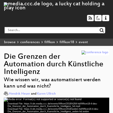
browse
conferences
fiffkon
fiffkon18
event
Die Grenzen der
Automation durch Künstliche
Intelligenz
Wie wissen wir, was automatisiert werden
kann und was nicht?
Hendrik Heuer
and
Karen Ullrich
Media error: Format(s) not supported or source(s) not found
Video
Download File: https://cdn.media.ccc.de/events/fiffkon/2018/h264-hd/fiffkon18-4-deu-
Player
Die_Grenzen_der_Automation_durch_Kuenstliche_Intelligenz_hd.mp4
Download File: https://cdn.media.ccc.de/events/fiffkon/2018/webm-hd/fiffkon18-4-deu-
Die_Grenzen_der_Automation_durch_Kuenstliche_Intelligenz_webm-hd.webm