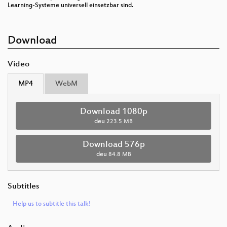
Learning-Systeme universell einsetzbar sind.
Download
Video
MP4
WebM
Download 1080p
deu
223.5 MB
Download 576p
deu
84.8 MB
Subtitles
Help us to subtitle this talk!