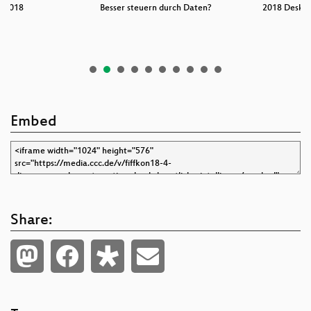
n 2018
Besser steuern durch Daten?
2018 Deskto
I
Embed
Share: