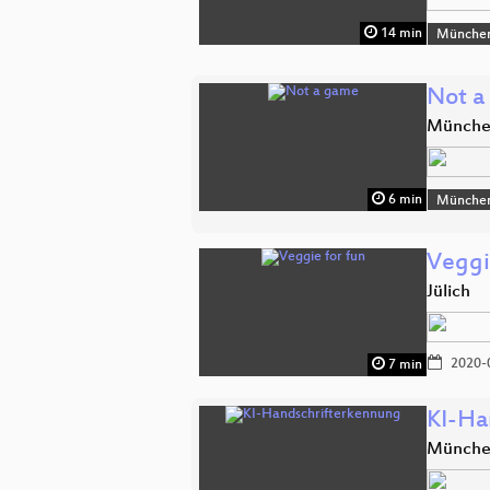
14 min
Münche
Not a
Münch
6 min
Münche
Veggi
Jülich
2020-
7 min
KI-Ha
Münch