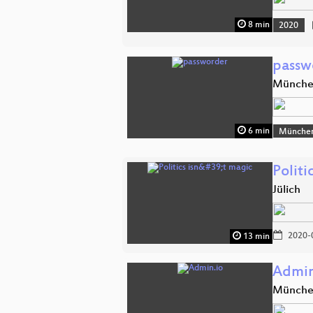
8 min
2020
passw
Münch
6 min
Münche
Politi
Jülich
2020-
13 min
Admin
Münch