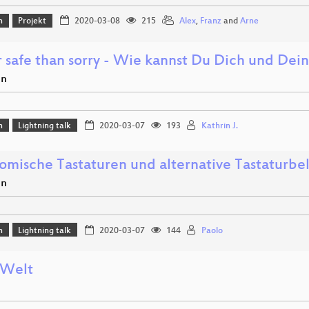
n
Projekt
2020-03-08
215
Alex
,
Franz
and
Arne
r safe than sorry - Wie kannst Du Dich und Dei
en
n
Lightning talk
2020-03-07
193
Kathrin J.
omische Tastaturen und alternative Tastaturb
en
n
Lightning talk
2020-03-07
144
Paolo
 Welt