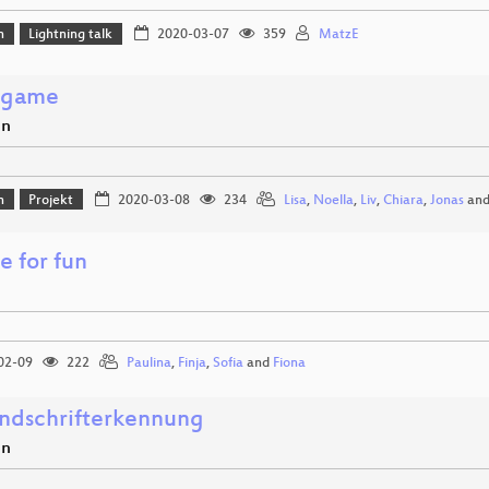
n
Lightning talk
2020-03-07
359
MatzE
 game
en
n
Projekt
2020-03-08
234
Lisa
,
Noella
,
Liv
,
Chiara
,
Jonas
an
e for fun
02-09
222
Paulina
,
Finja
,
Sofia
and
Fiona
ndschrifterkennung
en