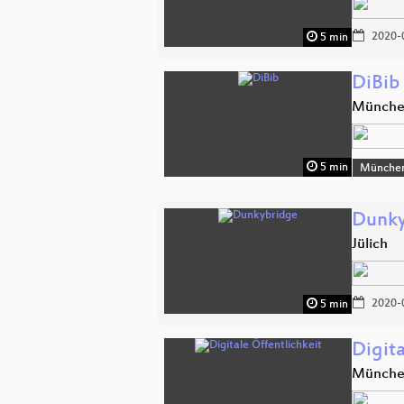
2020-
5 min
DiBib
Münch
5 min
Münche
Dunky
Jülich
2020-
5 min
Digita
Münch