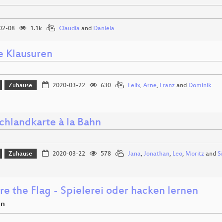
02-08
1.1k
Claudia
and
Daniela
e Klausuren
Zuhause
2020-03-22
630
Felix
,
Arne
,
Franz
and
Dominik
chlandkarte à la Bahn
Zuhause
2020-03-22
578
Jana
,
Jonathan
,
Leo
,
Moritz
and
S
re the Flag - Spielerei oder hacken lernen
en