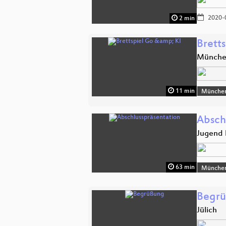
2020-
2 min
Bretts
Münch
11 min
Münche
Absch
Jugend 
63 min
Münche
Begr
Jülich