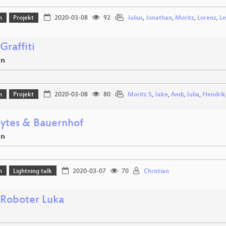
n
Projekt
2020-03-08
92
Julius
,
Jonathan
,
Moritz
,
Lorenz
,
Le
Graffiti
en
n
Projekt
2020-03-08
80
Moritz S
,
Jake
,
Andi
,
Julia
,
Hendrik
 Bytes & Bauernhof
en
n
Lightning talk
2020-03-07
70
Christian
 Roboter Luka