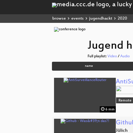
browse
events
jugendhackt
2020
Jugend h
Full playlist:
Video
/
Audio
name
AntiS
Remote
6 min
Githu
Jülich