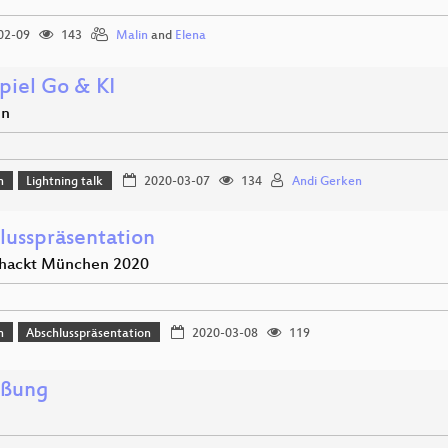
02-09
143
Malin
and
Elena
piel Go & KI
en
n
Lightning talk
2020-03-07
134
Andi Gerken
lusspräsentation
hackt München 2020
n
Abschlusspräsentation
2020-03-08
119
üßung