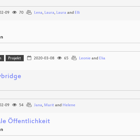
02-09
70
Lena
,
Laura
,
Laura
and
Elli
en
n
Projekt
2020-03-08
65
Leonie
and
Elia
bridge
02-09
54
Jana
,
Marit
and
Helene
le Öffentlichkeit
en