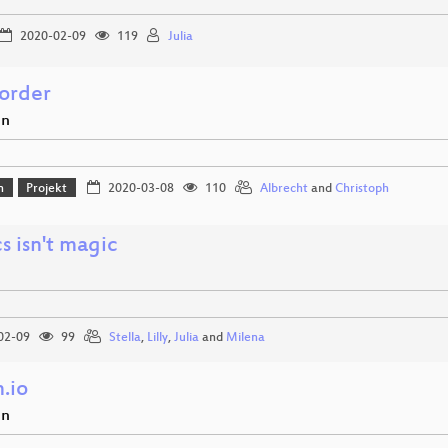
2020-02-09
119
Julia
order
en
n
Projekt
2020-03-08
110
Albrecht
and
Christoph
cs isn't magic
02-09
99
Stella
,
Lilly
,
Julia
and
Milena
.io
en