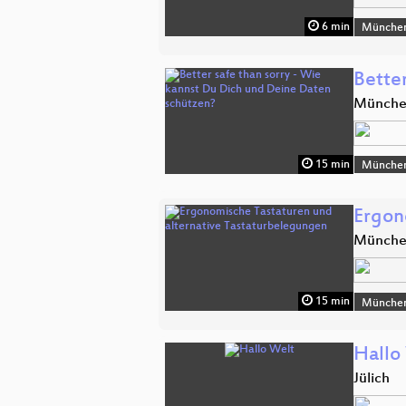
6 min
Münche
Bette
Münch
15 min
Münche
Ergon
Münch
15 min
Münche
Hallo
Jülich