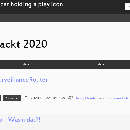
ackt 2020
duration
date
urveillanceRouter
Zuhause
2020-03-22
1.2k
Jake
,
Hendrik
and
TheGameLab
b - Was'n das?!