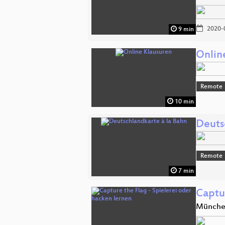
2020-
9 min
Onlin
Remote
10 min
Deuts
Remote
7 min
Captu
Münch