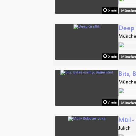
5 min
Münche
Deep 
Münch
5 min
Münche
Bits,
Münch
7 min
Münche
Müll-
Jülich