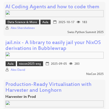
AI Coding Agents and how to code them
Data Science & More
Aula
2025-10-17
183
Alex Shershebnev
Swiss Python Summit 2025
jail.nix - A library to easily jail your NixOS
derivations in Bubblewrap
Aula
nixcon2025-eng
2025-09-05
283
Alex David
NixCon 2025
Production-Ready Virtualisation with
Harvester and Longhorn
Harvester in Prod