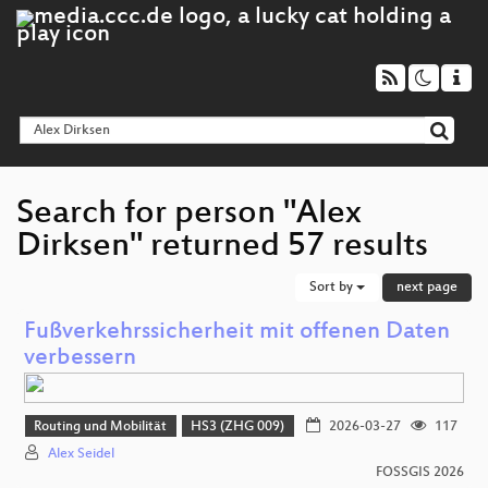
Search for person "Alex
Dirksen" returned 57 results
Sort by
next page
Fußverkehrssicherheit mit offenen Daten
verbessern
Routing und Mobilität
HS3 (ZHG 009)
2026-03-27
117
Alex Seidel
FOSSGIS 2026