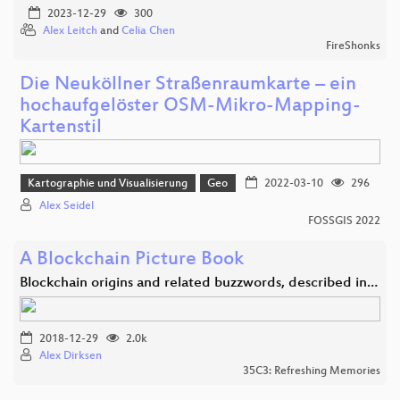
2023-12-29
300
Alex Leitch
and
Celia Chen
FireShonks
Die Neuköllner Straßenraumkarte – ein
hochaufgelöster OSM-Mikro-Mapping-
Kartenstil
Kartographie und Visualisierung
Geo
2022-03-10
296
Alex Seidel
FOSSGIS 2022
A Blockchain Picture Book
Blockchain origins and related buzzwords, described in…
2018-12-29
2.0k
Alex Dirksen
35C3: Refreshing Memories