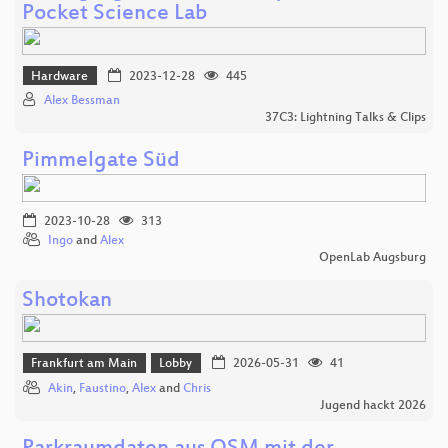
Pocket Science Lab
Hardware
2023-12-28
445
Alex Bessman
37C3: Lightning Talks & Clips
Pimmelgate Süd
2023-10-28
313
Ingo
and
Alex
OpenLab Augsburg
Shotokan
Frankfurt am Main
Lobby
2026-05-31
41
Akin
,
Faustino
,
Alex
and
Chris
Jugend hackt 2026