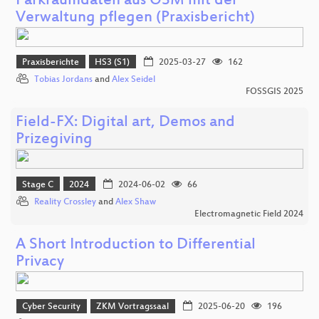
Parkraumdaten aus OSM mit der
Verwaltung pflegen (Praxisbericht)
Praxisberichte
HS3 (S1)
2025-03-27
162
Tobias Jordans
and
Alex Seidel
FOSSGIS 2025
Field-FX: Digital art, Demos and
Prizegiving
Stage C
2024
2024-06-02
66
Reality Crossley
and
Alex Shaw
Electromagnetic Field 2024
A Short Introduction to Differential
Privacy
Cyber Security
ZKM Vortragssaal
2025-06-20
196