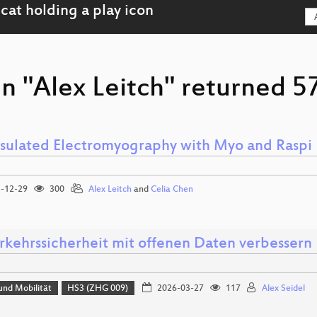
n "Alex Leitch" returned 57
sulated Electromyography with Myo and Raspi
-12-29
300
Alex Leitch
and
Celia Chen
rkehrssicherheit mit offenen Daten verbessern
und Mobilität
HS3 (ZHG 009)
2026-03-27
117
Alex Seidel