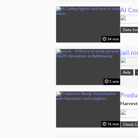
AI Co
Data Sc
34 min
jail.n
Aula
5 min
Produ
Harvest
16 min
Cloud, C