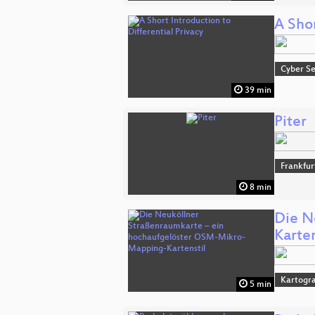
A Shor
Cyber Se
39 min
Piter
Frankfur
8 min
Die N
Karten
Kartogra
5 min