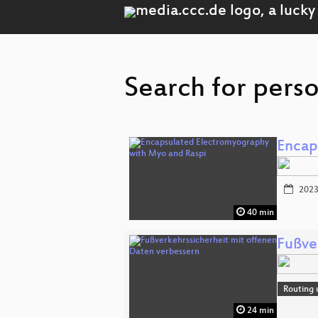
Search for perso
Encap
2023
40 min
Fußve
Routing 
24 min