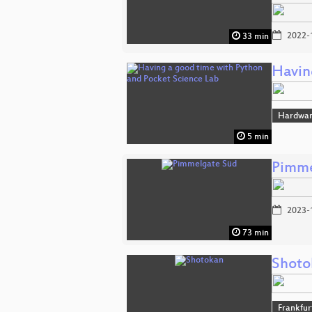
2022-
33 min
Havin
Hardwa
5 min
Pimme
2023-
73 min
Shoto
Frankfu