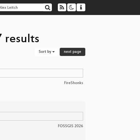
 results
Sort by
next page
FireShonks
FOSSGIS 2026