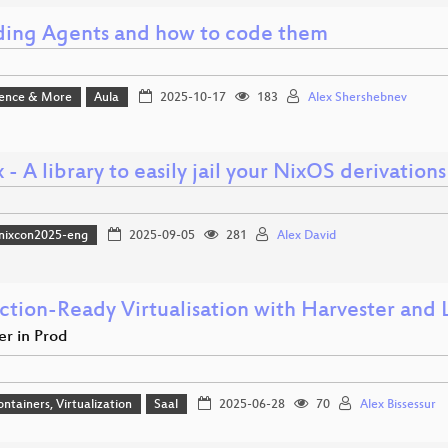
ding Agents and how to code them
ience & More
Aula
2025-10-17
183
Alex Shershebnev
ix - A library to easily jail your NixOS derivatio
nixcon2025-eng
2025-09-05
281
Alex David
ction-Ready Virtualisation with Harvester and
er in Prod
ontainers, Virtualization
Saal
2025-06-28
70
Alex Bissessur