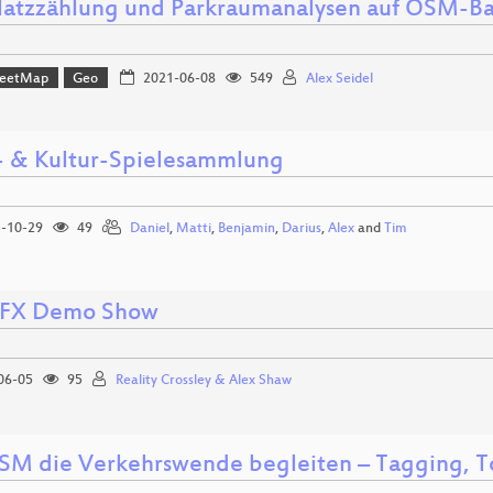
latzzählung und Parkraumanalysen auf OSM-Ba
reetMap
Geo
2021-06-08
549
Alex Seidel
- & Kultur-Spielesammlung
-10-29
49
Daniel
,
Matti
,
Benjamin
,
Darius
,
Alex
and
Tim
-FX Demo Show
06-05
95
Reality Crossley & Alex Shaw
SM die Verkehrswende begleiten – Tagging, T