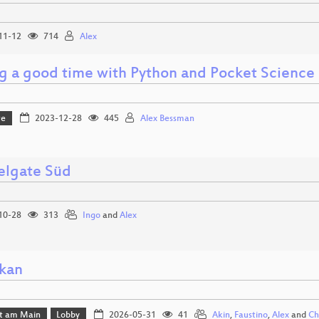
11-12
714
Alex
g a good time with Python and Pocket Science
re
2023-12-28
445
Alex Bessman
lgate Süd
10-28
313
Ingo
and
Alex
kan
rt am Main
Lobby
2026-05-31
41
Akin
,
Faustino
,
Alex
and
Ch