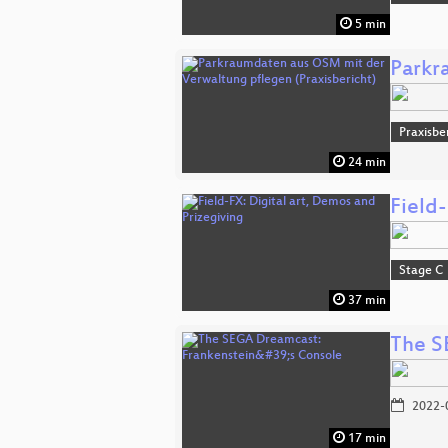
5 min
Parkr
Praxisbe
24 min
Field-
Stage C
37 min
The S
2022-
17 min