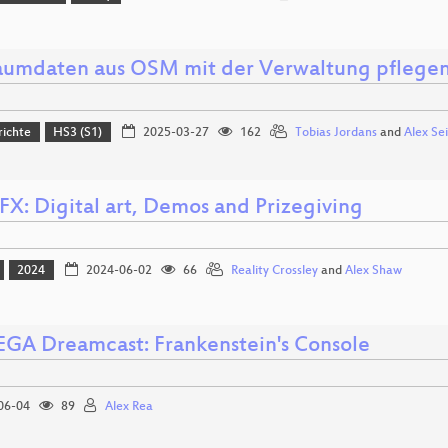
aumdaten aus OSM mit der Verwaltung pflegen 
richte
HS3 (S1)
2025-03-27
162
Tobias Jordans
and
Alex Sei
FX: Digital art, Demos and Prizegiving
2024
2024-06-02
66
Reality Crossley
and
Alex Shaw
EGA Dreamcast: Frankenstein's Console
06-04
89
Alex Rea