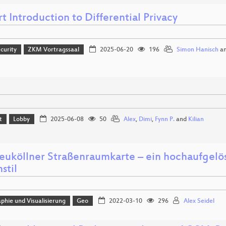
t Introduction to Differential Privacy
curity
ZKM Vortragssaal
2025-06-20
196
Simon Hanisch
a
t
Lobby
2025-06-08
50
Alex
,
Dimi
,
Fynn P.
and
Kilian
euköllner Straßenraumkarte – ein hochaufge
stil
phie und Visualisierung
Geo
2022-03-10
296
Alex Seidel