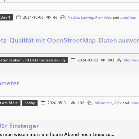
Day 1
2024-10-06
46
Vadim
,
Ludwig
,
Alex
,
Alex
and
Jonathan
tz-Qualität mit OpenStreetMap-Daten auswe
Datenbanken und Datenprozessierung
2024-03-22
883
Alex Seid
ometer
rt am Main
Lobby
2026-05-31
102
Alexander
,
Alex
and
Jona
für Einsteiger
as man wissen muss um heute Abend noch Linux zu…