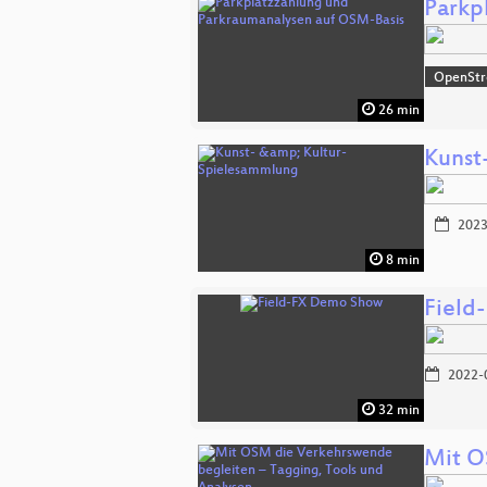
Parkp
OpenSt
26 min
Kunst
2023
8 min
Field
2022-
32 min
Mit O