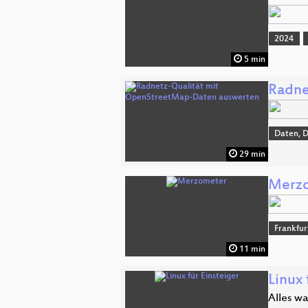
2024
5 min
Radne
Daten, 
29 min
Merz
Frankfu
11 min
Linux 
Alles w