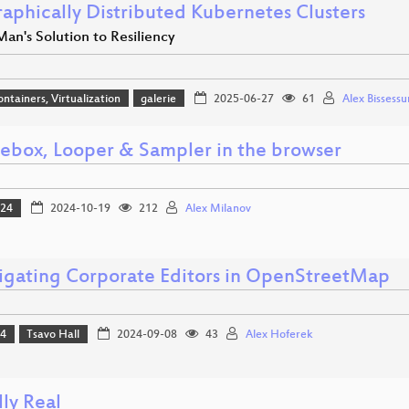
aphically Distributed Kubernetes Clusters
an's Solution to Resiliency
ontainers, Virtualization
galerie
2025-06-27
61
Alex Bissessu
ebox, Looper & Sampler in the browser
024
2024-10-19
212
Alex Milanov
tigating Corporate Editors in OpenStreetMap
24
Tsavo Hall
2024-09-08
43
Alex Hoferek
ly Real