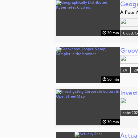
Geogr
A Poor M
20 min
Cloud, C
Groov
c4
2
50 min
Inves
sotm20
30 min
Actual