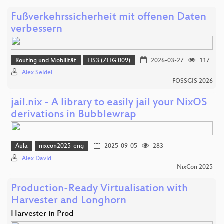
Fußverkehrssicherheit mit offenen Daten
verbessern
Routing und Mobilität
HS3 (ZHG 009)
2026-03-27
117
Alex Seidel
FOSSGIS 2026
jail.nix - A library to easily jail your NixOS
derivations in Bubblewrap
Aula
nixcon2025-eng
2025-09-05
283
Alex David
NixCon 2025
Production-Ready Virtualisation with
Harvester and Longhorn
Harvester in Prod