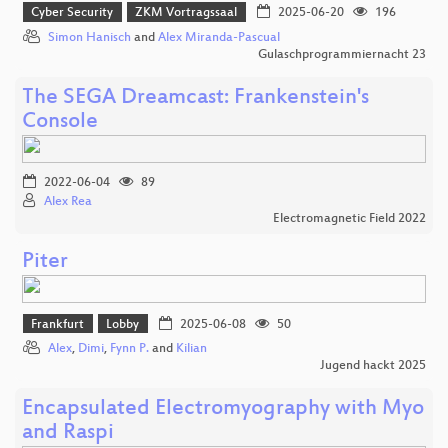
Cyber Security
ZKM Vortragssaal
2025-06-20
196
Simon Hanisch
and
Alex Miranda-Pascual
Gulaschprogrammiernacht 23
The SEGA Dreamcast: Frankenstein's
Console
2022-06-04
89
Alex Rea
Electromagnetic Field 2022
Piter
Frankfurt
Lobby
2025-06-08
50
Alex
,
Dimi
,
Fynn P.
and
Kilian
Jugend hackt 2025
Encapsulated Electromyography with Myo
and Raspi