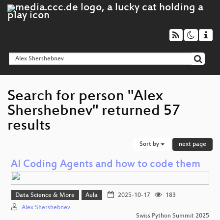
Search for person "Alex
Shershebnev" returned 57
results
Sort by
next page
AI Coding Agents and how to code them
Data Science & More
Aula
2025-10-17
183
Alex Shershebnev
Swiss Python Summit 2025