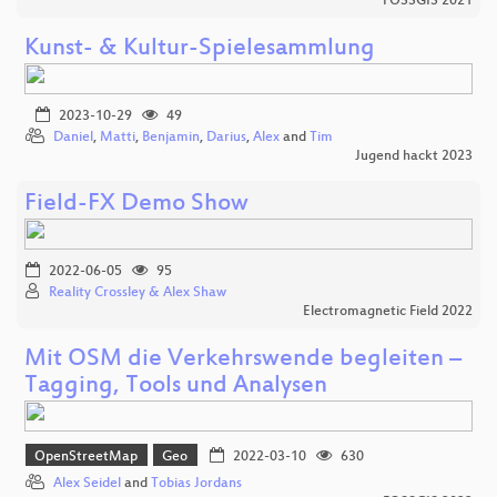
FOSSGIS 2021
Kunst- & Kultur-Spielesammlung
2023-10-29
49
Daniel
,
Matti
,
Benjamin
,
Darius
,
Alex
and
Tim
Jugend hackt 2023
Field-FX Demo Show
2022-06-05
95
Reality Crossley & Alex Shaw
Electromagnetic Field 2022
Mit OSM die Verkehrswende begleiten –
Tagging, Tools und Analysen
OpenStreetMap
Geo
2022-03-10
630
Alex Seidel
and
Tobias Jordans