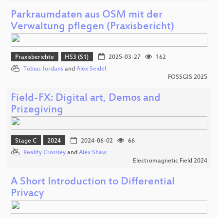
Parkraumdaten aus OSM mit der
Verwaltung pflegen (Praxisbericht)
Praxisberichte
HS3 (S1)
2025-03-27
162
Tobias Jordans
and
Alex Seidel
FOSSGIS 2025
Field-FX: Digital art, Demos and
Prizegiving
Stage C
2024
2024-06-02
66
Reality Crossley
and
Alex Shaw
Electromagnetic Field 2024
A Short Introduction to Differential
Privacy