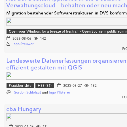
Verwaltungscloud - behalten oder neu mac
Migration bestehender Softwarestrukturen in DVS konfor
Open your Windows for a breeze of fresh air - Open Source in public admin
2023-08-06
142
Ingo Steuwer
Fr
Landesweite Datenerfassungen organisieren
effizient gestalten mit QGIS
Praxisberichte
HS3 (S1)
2025-03-27
132
Gordon Schlolaut
and
Ingo Pfisterer
FO
cba Hungary