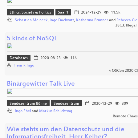
Ethics, Society & Politics
Saal 1
2024-12-29
11.5k
Sebastian Meineck
,
Ingo Dachwitz
,
Katharina Brunner
and
Rebecca Cies
38C3: Illegal
5 kinds of NoSQL
Databases
2020-08-23
116
Henrik Ingo
FrOSCon 2020 Cl
Binärgewitter Talk Live
Sendezentrum Bühne
Sendezentrum
2020-12-29
309
Ingo Ebel
and
Markus Schlichting
Remote Chaos
Wie stehts um den Datenschutz und die
Informationsfreiheit, Herr Kelber?