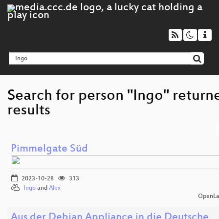
Search for person "Ingo" return
results
Pimmelgate Süd
2023-10-28
313
Ingo
and
Alex
OpenLa
Aus der Debian Appliance in die Deutsche