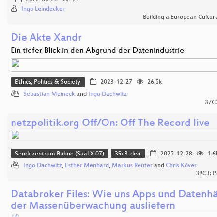
2022-05-26
27
Ingo Leindecker
Building a European Cultur
Die Akte Xandr
Ein tiefer Blick in den Abgrund der Datenindustrie
Ethics, Politics & Society
2023-12-27
26.5k
Sebastian Meineck
and
Ingo Dachwitz
37C
netzpolitik.org Off/On: Off The Record live
Sendezentrum Bühne (Saal X 07)
39c3-deu
2025-12-28
1.6
Ingo Dachwitz
,
Esther Menhard
,
Markus Reuter
and
Chris Köver
39C3: P
Databroker Files: Wie uns Apps und Datenh
der Massenüberwachung ausliefern