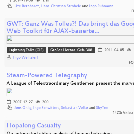
2014-11-08
1.1k
Ute Bernhardt
,
Hans-Christian Ströbele
and
Ingo Ruhmann
F
GWT: Ganz Was Tolles?! Das bringt das Goo
Web Toolkit für AJAX-basierte…
Lightning Talks (GIS)
Großer Hörsaal Geb. 308
2011-04-05
Ingo Weinzierl
FO
Steam-Powered Telegraphy
A League of Telextraordinary Gentlemen present the marv
2007-12-27
200
Jens Ohlig
,
Ingo Schwitters
,
Sebastian Velke
and
SkyTee
24C3: Vollda
Hopalong Casualty
On automated video analysis of human behaviour