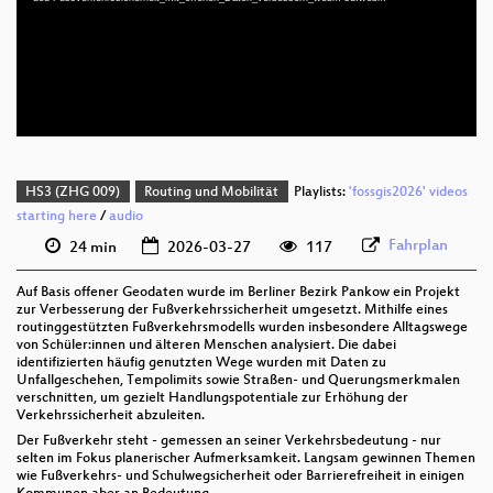
deu 1080p (webm;codecs=av01)
deu 576p (mp4)
deu 576p (webm)
HS3 (ZHG 009)
Routing und Mobilität
Playlists:
'fossgis2026' videos
starting here
/
audio
Fahrplan
24 min
2026-03-27
117
Auf Basis offener Geodaten wurde im Berliner Bezirk Pankow ein Projekt
zur Verbesserung der Fußverkehrssicherheit umgesetzt. Mithilfe eines
routinggestützten Fußverkehrsmodells wurden insbesondere Alltagswege
von Schüler:innen und älteren Menschen analysiert. Die dabei
identifizierten häufig genutzten Wege wurden mit Daten zu
Unfallgeschehen, Tempolimits sowie Straßen- und Querungsmerkmalen
verschnitten, um gezielt Handlungspotentiale zur Erhöhung der
Verkehrssicherheit abzuleiten.
Der Fußverkehr steht - gemessen an seiner Verkehrsbedeutung - nur
selten im Fokus planerischer Aufmerksamkeit. Langsam gewinnen Themen
wie Fußverkehrs- und Schulwegsicherheit oder Barrierefreiheit in einigen