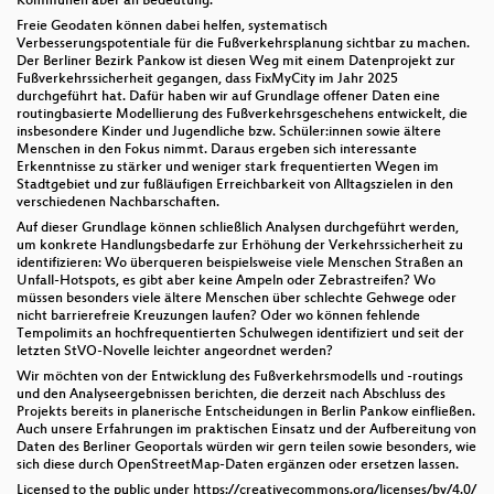
Kommunen aber an Bedeutung.
Freie Geodaten können dabei helfen, systematisch
Verbesserungspotentiale für die Fußverkehrsplanung sichtbar zu machen.
Der Berliner Bezirk Pankow ist diesen Weg mit einem Datenprojekt zur
Fußverkehrssicherheit gegangen, dass FixMyCity im Jahr 2025
durchgeführt hat. Dafür haben wir auf Grundlage offener Daten eine
routingbasierte Modellierung des Fußverkehrsgeschehens entwickelt, die
insbesondere Kinder und Jugendliche bzw. Schüler:innen sowie ältere
Menschen in den Fokus nimmt. Daraus ergeben sich interessante
Erkenntnisse zu stärker und weniger stark frequentierten Wegen im
Stadtgebiet und zur fußläufigen Erreichbarkeit von Alltagszielen in den
verschiedenen Nachbarschaften.
Auf dieser Grundlage können schließlich Analysen durchgeführt werden,
um konkrete Handlungsbedarfe zur Erhöhung der Verkehrssicherheit zu
identifizieren: Wo überqueren beispielsweise viele Menschen Straßen an
Unfall-Hotspots, es gibt aber keine Ampeln oder Zebrastreifen? Wo
müssen besonders viele ältere Menschen über schlechte Gehwege oder
nicht barrierefreie Kreuzungen laufen? Oder wo können fehlende
Tempolimits an hochfrequentierten Schulwegen identifiziert und seit der
letzten StVO-Novelle leichter angeordnet werden?
Wir möchten von der Entwicklung des Fußverkehrsmodells und -routings
und den Analyseergebnissen berichten, die derzeit nach Abschluss des
Projekts bereits in planerische Entscheidungen in Berlin Pankow einfließen.
Auch unsere Erfahrungen im praktischen Einsatz und der Aufbereitung von
Daten des Berliner Geoportals würden wir gern teilen sowie besonders, wie
sich diese durch OpenStreetMap-Daten ergänzen oder ersetzen lassen.
Licensed to the public under https://creativecommons.org/licenses/by/4.0/