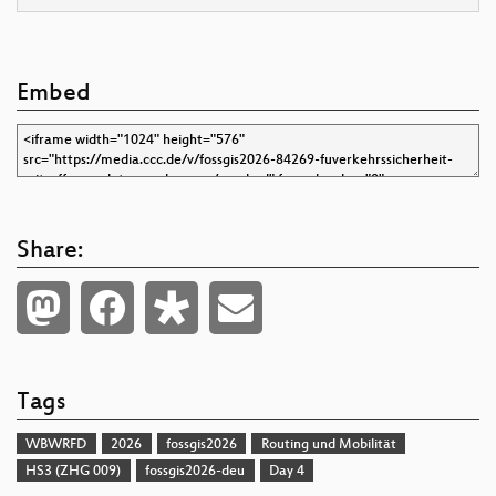
Embed
Share:
Tags
WBWRFD
2026
fossgis2026
Routing und Mobilität
HS3 (ZHG 009)
fossgis2026-deu
Day 4