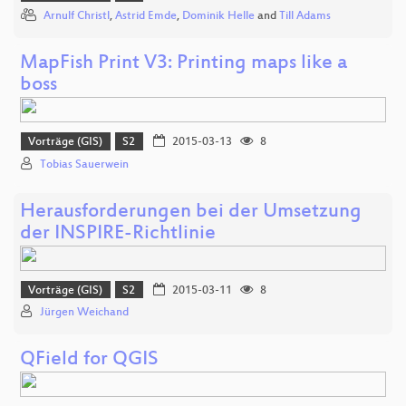
Arnulf Christl
,
Astrid Emde
,
Dominik Helle
and
Till Adams
MapFish Print V3: Printing maps like a
boss
Vorträge (GIS)
S2
2015-03-13
8
Tobias Sauerwein
Herausforderungen bei der Umsetzung
der INSPIRE-Richtlinie
Vorträge (GIS)
S2
2015-03-11
8
Jürgen Weichand
QField for QGIS