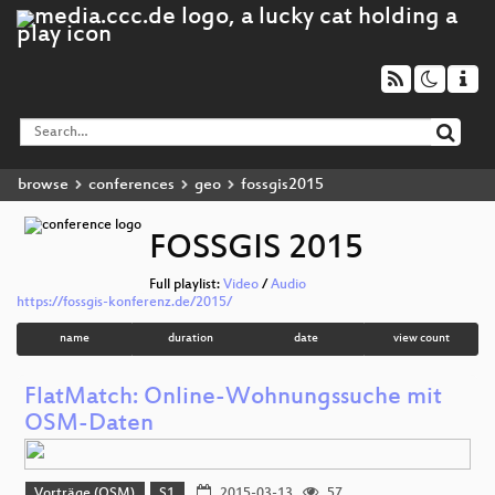
browse
conferences
geo
fossgis2015
FOSSGIS 2015
Full playlist:
Video
/
Audio
https://fossgis-konferenz.de/2015/
name
duration
date
view count
FlatMatch: Online-Wohnungssuche mit
OSM-Daten
Vorträge (OSM)
S1
2015-03-13
57