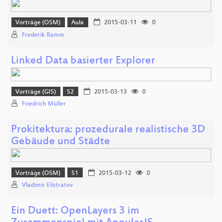
Vorträge (OSM)
Aula
2015-03-11
0
Frederik Ramm
Linked Data basierter Explorer
Vorträge (GIS)
S2
2015-03-13
0
Friedrich Müller
Prokitektura: prozedurale realistische 3D
Gebäude und Städte
Vorträge (OSM)
S1
2015-03-12
0
Vladimir Elistratov
Ein Duett: OpenLayers 3 im