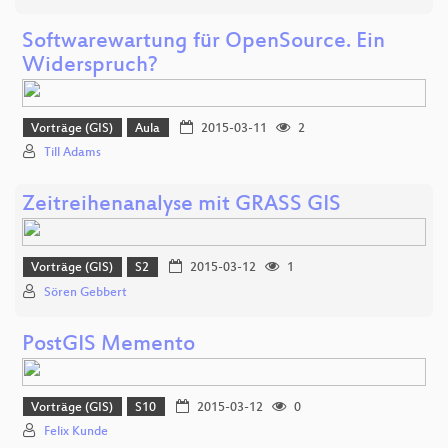
Softwarewartung für OpenSource. Ein
Widerspruch?
Vorträge (GIS)
Aula
2015-03-11
2
Till Adams
Zeitreihenanalyse mit GRASS GIS
Vorträge (GIS)
S2
2015-03-12
1
Sören Gebbert
PostGIS Memento
Vorträge (GIS)
S10
2015-03-12
0
Felix Kunde