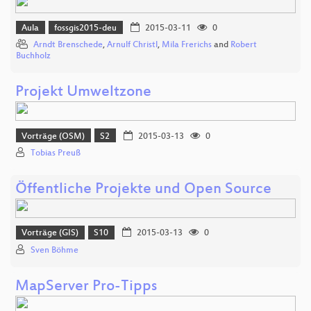
Aula
fossgis2015-deu
2015-03-11
0
Arndt Brenschede
,
Arnulf Christl
,
Mila Frerichs
and
Robert
Buchholz
Projekt Umweltzone
Vorträge (OSM)
S2
2015-03-13
0
Tobias Preuß
Öffentliche Projekte und Open Source
Vorträge (GIS)
S10
2015-03-13
0
Sven Böhme
MapServer Pro-Tipps