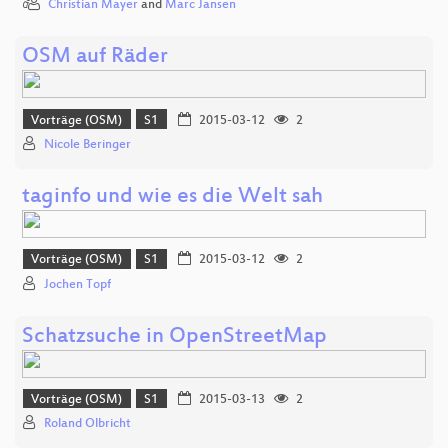
Christian Mayer
and
Marc Jansen
OSM auf Räder
Vorträge (OSM)
S1
2015-03-12
2
Nicole Beringer
taginfo und wie es die Welt sah
Vorträge (OSM)
S1
2015-03-12
2
Jochen Topf
Schatzsuche in OpenStreetMap
Vorträge (OSM)
S1
2015-03-13
2
Roland Olbricht