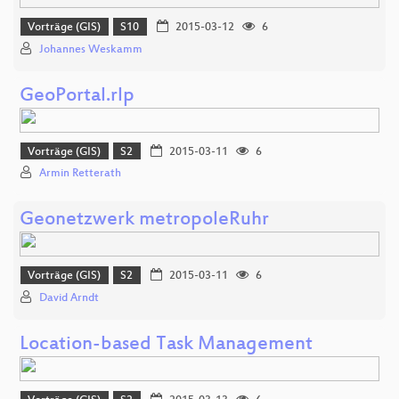
Vorträge (GIS)
S10
2015-03-12
6
Johannes Weskamm
GeoPortal.rlp
Vorträge (GIS)
S2
2015-03-11
6
Armin Retterath
Geonetzwerk metropoleRuhr
Vorträge (GIS)
S2
2015-03-11
6
David Arndt
Location-based Task Management