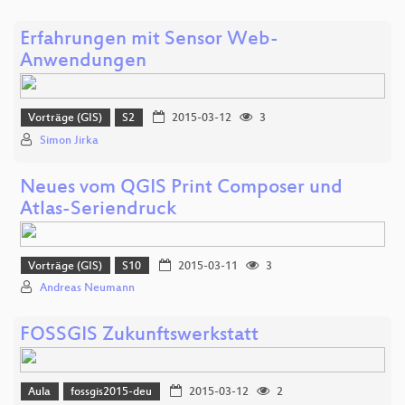
Erfahrungen mit Sensor Web-
Anwendungen
Vorträge (GIS)
S2
2015-03-12
3
Simon Jirka
Neues vom QGIS Print Composer und
Atlas-Seriendruck
Vorträge (GIS)
S10
2015-03-11
3
Andreas Neumann
FOSSGIS Zukunftswerkstatt
Aula
fossgis2015-deu
2015-03-12
2