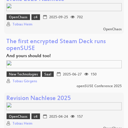
OpenChaos
c4
2025-09-25
702
Tobias Heim
OpenChaos
The first encrypted Steam Deck runs
openSUSE
And yours should too!
New Technologies
Saal
2025-06-27
150
Tobias Görgens
openSUSE Conference 2025
Revision Nachlese 2025
OpenChaos
c4
2025-04-24
157
Tobias Heim