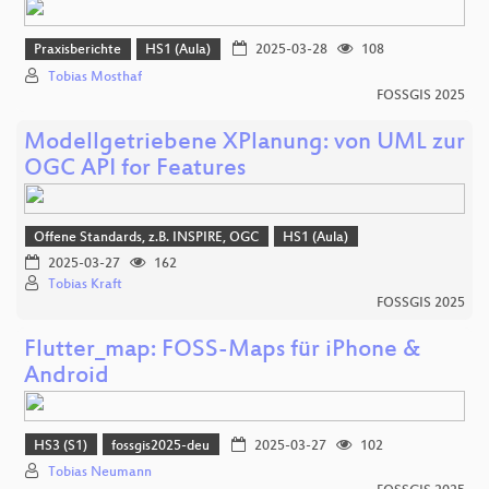
Praxisberichte
HS1 (Aula)
2025-03-28
108
Tobias Mosthaf
FOSSGIS 2025
Modellgetriebene XPlanung: von UML zur
OGC API for Features
Offene Standards, z.B. INSPIRE, OGC
HS1 (Aula)
2025-03-27
162
Tobias Kraft
FOSSGIS 2025
Flutter_map: FOSS-Maps für iPhone &
Android
HS3 (S1)
fossgis2025-deu
2025-03-27
102
Tobias Neumann