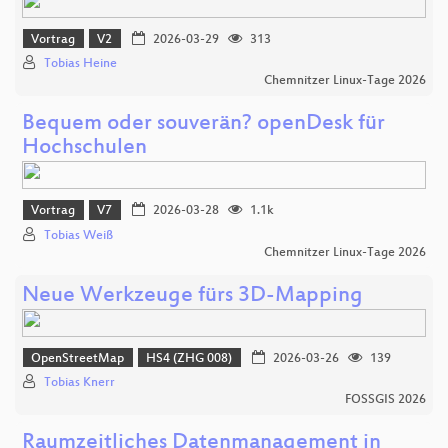
Vortrag
V2
2026-03-29
313
Tobias Heine
Chemnitzer Linux-Tage 2026
Bequem oder souverän? openDesk für
Hochschulen
Vortrag
V7
2026-03-28
1.1k
Tobias Weiß
Chemnitzer Linux-Tage 2026
Neue Werkzeuge fürs 3D-Mapping
OpenStreetMap
HS4 (ZHG 008)
2026-03-26
139
Tobias Knerr
FOSSGIS 2026
Raumzeitliches Datenmanagement in