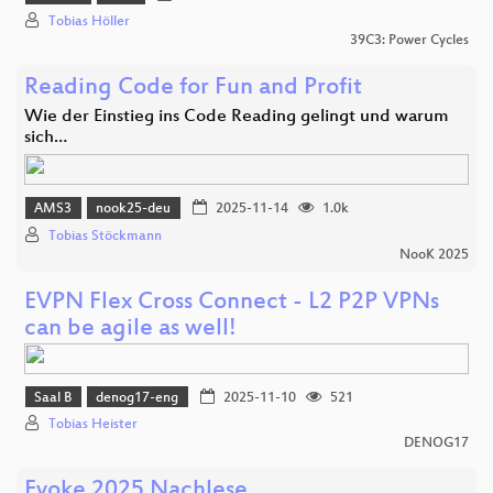
Tobias Höller
39C3: Power Cycles
Reading Code for Fun and Profit
Wie der Einstieg ins Code Reading gelingt und warum
sich…
AMS3
nook25-deu
2025-11-14
1.0k
Tobias Stöckmann
NooK 2025
EVPN Flex Cross Connect - L2 P2P VPNs
can be agile as well!
Saal B
denog17-eng
2025-11-10
521
Tobias Heister
DENOG17
Evoke 2025 Nachlese