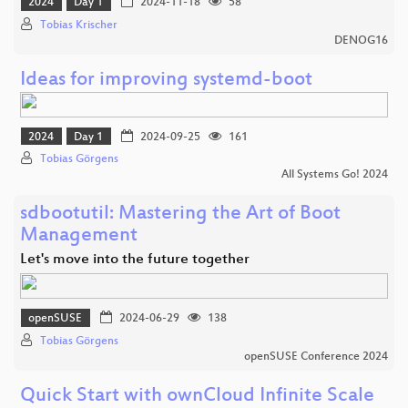
2024
Day 1
2024-11-18
58
Tobias Krischer
DENOG16
Ideas for improving systemd-boot
2024
Day 1
2024-09-25
161
Tobias Görgens
All Systems Go! 2024
sdbootutil: Mastering the Art of Boot
Management
Let's move into the future together
openSUSE
2024-06-29
138
Tobias Görgens
openSUSE Conference 2024
Quick Start with ownCloud Infinite Scale