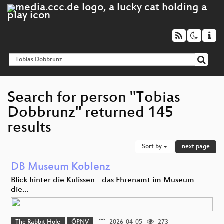
Search for person "Tobias
Dobbrunz" returned 145
results
Sort by
next page
DB Museum Koblenz
Blick hinter die Kulissen - das Ehrenamt im Museum -
die…
The Rabbit Hole
ÖPNV
2026-04-05
273