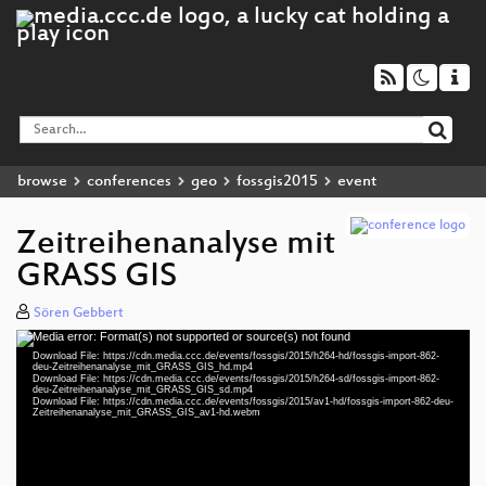
browse
conferences
geo
fossgis2015
event
Zeitreihenanalyse mit
GRASS GIS
Sören Gebbert
Media error: Format(s) not supported or source(s) not found
Video
Download File: https://cdn.media.ccc.de/events/fossgis/2015/h264-hd/fossgis-import-862-
Player
deu-Zeitreihenanalyse_mit_GRASS_GIS_hd.mp4
Download File: https://cdn.media.ccc.de/events/fossgis/2015/h264-sd/fossgis-import-862-
deu-Zeitreihenanalyse_mit_GRASS_GIS_sd.mp4
Download File: https://cdn.media.ccc.de/events/fossgis/2015/av1-hd/fossgis-import-862-deu-
Zeitreihenanalyse_mit_GRASS_GIS_av1-hd.webm
deu 576p (mp4)