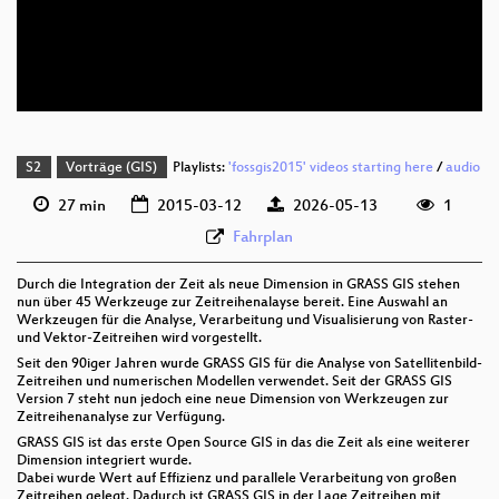
deu 576p (mp4)
deu 576p (webm;codecs=av01)
S2
Vorträge (GIS)
Playlists:
'fossgis2015' videos starting here
/
audio
27 min
2015-03-12
2026-05-13
1
Fahrplan
Durch die Integration der Zeit als neue Dimension in GRASS GIS stehen
nun über 45 Werkzeuge zur Zeitreihenalayse bereit. Eine Auswahl an
Werkzeugen für die Analyse, Verarbeitung und Visualisierung von Raster-
und Vektor-Zeitreihen wird vorgestellt.
Seit den 90iger Jahren wurde GRASS GIS für die Analyse von Satellitenbild-
Zeitreihen und numerischen Modellen verwendet. Seit der GRASS GIS
Version 7 steht nun jedoch eine neue Dimension von Werkzeugen zur
Zeitreihenanalyse zur Verfügung.
GRASS GIS ist das erste Open Source GIS in das die Zeit als eine weiterer
Dimension integriert wurde.
Dabei wurde Wert auf Effizienz und parallele Verarbeitung von großen
Zeitreihen gelegt. Dadurch ist GRASS GIS in der Lage Zeitreihen mit