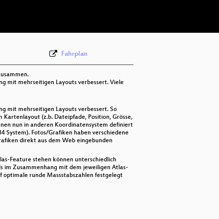
deu 576p (webm;codecs=av01)
Fahrplan
 zusammen.
 mit mehrseitigen Layouts verbessert. Viele
 mit mehrseitigen Layouts verbessert. So
Kartenlayout (z.b. Dateipfade, Position, Grösse,
nen nun in anderen Koordinatensystem definiert
 System). Fotos/Grafiken haben verschiedene
Grafiken direkt aus dem Web eingebunden
as-Feature stehen können unterschiedlich
falls im Zusammenhang mit dem jeweiligen Atlas-
f optimale runde Massstabszahlen festgelegt