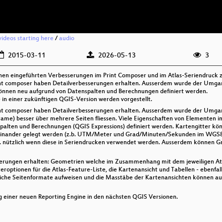
videos starting here
/
audio
2015-03-11
2026-05-13
3
ionen eingeführten Verbesserungen im Print Composer und im Atlas-Seriendruck
t composer haben Detailverbesserungen erhalten. Ausserdem wurde der Umgang
önnen neu aufgrund von Datenspalten und Berechnungen definiert werden.
 in einer zukünftigen QGIS-Version werden vorgestellt.
t composer haben Detailverbesserungen erhalten. Ausserdem wurde der Umgang
me) besser über mehrere Seiten fliessen. Viele Eigenschaften von Elementen im 
alten und Berechnungen (QGIS Expressions) definiert werden. Kartengitter kön
inander gelegt werden (z.b. UTM/Meter und Grad/Minuten/Sekunden im WGS84
a. nützlich wenn diese in Seriendrucken verwendet werden. Ausserdem können 
serungen erhalten: Geometrien welche im Zusammenhang mit dem jeweiligen Atl
teroptionen für die Atlas-Feature-Liste, die Kartenansicht und Tabellen - eben
iche Seitenformate aufweisen und die Masstäbe der Kartenansichten können au
ung einer neuen Reporting Engine in den nächsten QGIS Versionen.