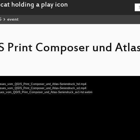
5
event
 Print Composer und Atla
eu-Neues_vom_QGIS_Print_Composer_und_Atlas-Seriendruck_hd.mp4
eu-Neues_vom_QGIS_Print_Composer_und_Atlas-Seriendruck_sd.mp4
u-Neues_vom_QGIS_Print_Composer_und_Atlas-Seriendruck_av1-hd.webm