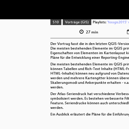
S10
Vorträge (GIS)
Playlists:
'fossgis2015' 
27 min
Der Vortrag fasst die in den letzten QGIS-Vers
Die meisten bestehenden Elemente im QGIS prin
Eigenschaften von Elementen im Kartenlayout k
Pläne für die Entwicklung einer Reporting-Engine
Die meisten bestehenden Elemente im QGIS prin
können Tabellen und Rich-Text Inhalte (HTML-Fra
HTML-Inhalte) können neu aufgrund von Datensp
werden und mehrere Kartengitter können übere
Skalierungsmodi und Ankerpunkte erhalten - v.
werden.
Der Atlas-Seriendruck hat verschiedene Verbes
symbolisiert werden. Es bestehen verbesserte Fil
Feature. Seriendrucke können auch unterschiedl
werden.
Ein Ausblick erläutert die Pläne für die Einführ