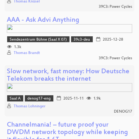
Thomas Knüsel
39C3: Power Cycles
AAA - Ask Advi Anything
Sendezentrum Bühne (Saal X 07)
39c3-deu
2025-12-28
1.3k
Thomas Brandt
39C3: Power Cycles
Slow network, fast money: How Deutsche
Telekom breaks the internet
Saal A
denog17-eng
2025-11-11
1.9k
Thomas Lohninger
DENOG17
Channelmania! – future proof your
DWDM network topology while keeping