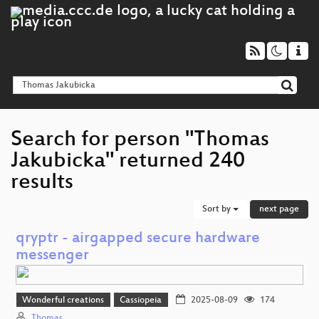
Search for person "Thomas
Jakubicka" returned 240
results
Sort by
next page
qryptr - airgapped secure hardware
messenger
Wonderful creations
Cassiopeia
2025-08-09
174
Thomas