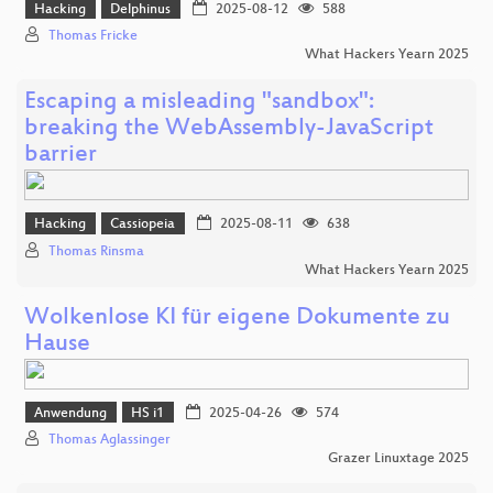
Hacking
Delphinus
2025-08-12
588
Thomas Fricke
What Hackers Yearn 2025
Escaping a misleading "sandbox":
breaking the WebAssembly-JavaScript
barrier
Hacking
Cassiopeia
2025-08-11
638
Thomas Rinsma
What Hackers Yearn 2025
Wolkenlose KI für eigene Dokumente zu
Hause
Anwendung
HS i1
2025-04-26
574
Thomas Aglassinger
Grazer Linuxtage 2025