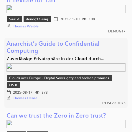
it flexible for 1.6T
Saal A
denog17-eng
2025-11-10
108
Thomas Weible
DENOG17
Anarchist’s Guide to Confidential
Computing
Zuverlässige Privatsphäre in der Cloud durch…
Clouds over Europe - Digital Soverignty and broken promises
HS 8
2025-08-17
373
Thomas Hensel
FrOSCon 2025
Can we trust the Zero in Zero trust?