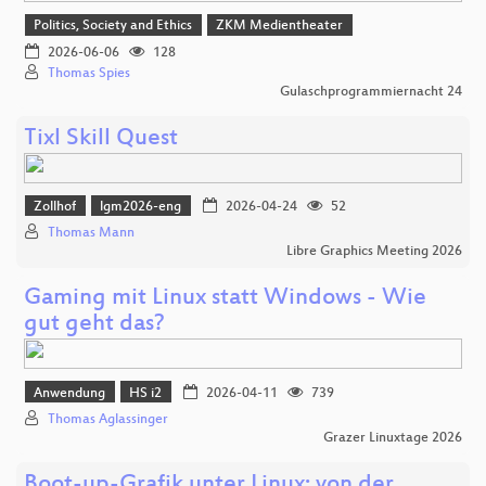
Politics, Society and Ethics
ZKM Medientheater
2026-06-06
128
Thomas Spies
Gulaschprogrammiernacht 24
Tixl Skill Quest
Zollhof
lgm2026-eng
2026-04-24
52
Thomas Mann
Libre Graphics Meeting 2026
Gaming mit Linux statt Windows - Wie
gut geht das?
Anwendung
HS i2
2026-04-11
739
Thomas Aglassinger
Grazer Linuxtage 2026
Boot-up-Grafik unter Linux: von der