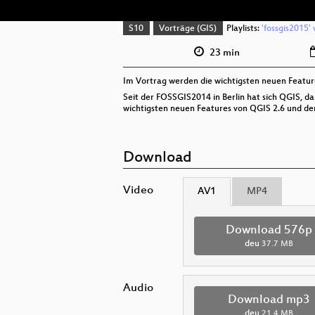
S10
Vorträge (GIS)
Playlists:
'fossgis2015' 
23 min
Im Vortrag werden die wichtigsten neuen Feature
Seit der FOSSGIS2014 in Berlin hat sich QGIS, d
wichtigsten neuen Features von QGIS 2.6 und der
Download
Video
AV1
MP4
Download 576p
deu
37.7 MB
Audio
Download mp3
deu
21.4 MB