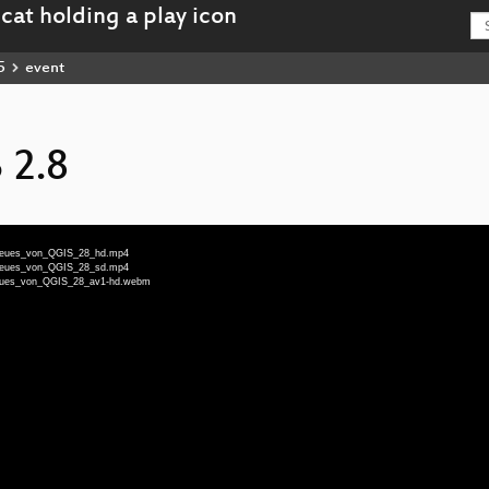
5
event
 2.8
eu-Neues_von_QGIS_28_hd.mp4
eu-Neues_von_QGIS_28_sd.mp4
u-Neues_von_QGIS_28_av1-hd.webm