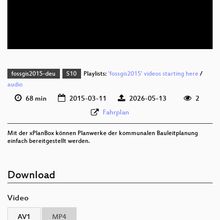
deu 576p (mp4)
deu 576p (webm;codecs=av01)
fossgis2015-deu
S10
Playlists:
'fossgis2015' videos starting here
/
audio
68 min
2015-03-11
2026-05-13
2
Fahrplan
Mit der xPlanBox können Planwerke der kommunalen Bauleitplanung
einfach bereitgestellt werden.
Download
Video
AV1
MP4