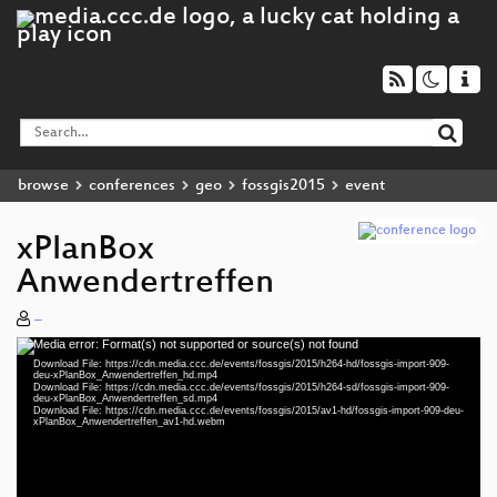
browse
conferences
geo
fossgis2015
event
xPlanBox
Anwendertreffen
–
Media error: Format(s) not supported or source(s) not found
Video
Download File: https://cdn.media.ccc.de/events/fossgis/2015/h264-hd/fossgis-import-909-
Player
deu-xPlanBox_Anwendertreffen_hd.mp4
Download File: https://cdn.media.ccc.de/events/fossgis/2015/h264-sd/fossgis-import-909-
deu-xPlanBox_Anwendertreffen_sd.mp4
Download File: https://cdn.media.ccc.de/events/fossgis/2015/av1-hd/fossgis-import-909-deu-
xPlanBox_Anwendertreffen_av1-hd.webm
deu 576p (mp4)