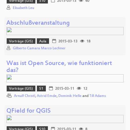
Vorträge (GIS)
S10
2015-03-13
40
Elisabeth Leu
Abschlußveranstaltung
Vorträge (GIS)
Aula
2015-03-13
18
Gilberto Camara Marco Lechner
Was ist Open Source, wie funktioniert
das?
Vorträge (GIS)
S1
2015-03-11
12
Arnulf Christl
,
Astrid Emde
,
Dominik Helle
and
Till Adams
QField for QGIS
Vorträge (GIS)
S10
2015-03-11
8