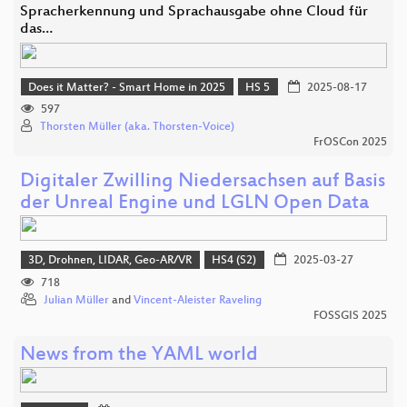
Spracherkennung und Sprachausgabe ohne Cloud für
das…
Does it Matter? - Smart Home in 2025
HS 5
2025-08-17
597
Thorsten Müller (aka. Thorsten-Voice)
FrOSCon 2025
Digitaler Zwilling Niedersachsen auf Basis
der Unreal Engine und LGLN Open Data
3D, Drohnen, LIDAR, Geo-AR/VR
HS4 (S2)
2025-03-27
718
Julian Müller
and
Vincent-Aleister Raveling
FOSSGIS 2025
News from the YAML world