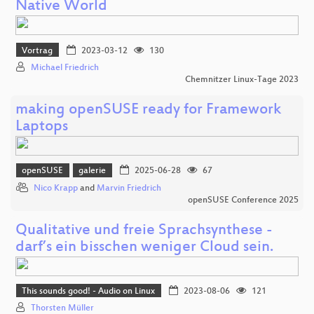
Native World
Vortrag
2023-03-12
130
Michael Friedrich
Chemnitzer Linux-Tage 2023
making openSUSE ready for Framework
Laptops
openSUSE
galerie
2025-06-28
67
Nico Krapp
and
Marvin Friedrich
openSUSE Conference 2025
Qualitative und freie Sprachsynthese -
darf’s ein bisschen weniger Cloud sein.
This sounds good! - Audio on Linux
2023-08-06
121
Thorsten Müller