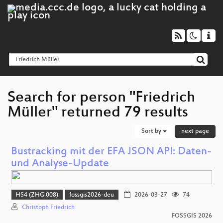
Search for person "Friedrich
Müller" returned 79 results
Sort by
next page
Bustracking mit der EFA JSON API: Daten-
und Analyse-Update
HS4 (ZHG 008)
fossgis2026-deu
2026-03-27
74
Christoph Friedrich
FOSSGIS 2026