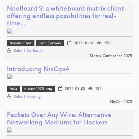
NeoBoard S: a whiteboard matrix client
offering endless possibilities for real-
time…
Beyond Chat
Lynn Conway
2025-10-16
150
Robert Gerbauld
Matrix Conference 2025
Introducing NixOps4
Aula
nixcon2025-eng
2025-09-05
152
Robert Hensing
NixCon 2025
Packets Over Any Wire: Alternative
Networking Mediums for Hackers