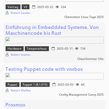
Vortrag
V3
2025-03-22
334
Robert Sander
Chemnitzer Linux-Tage 2025
Einführung in Embeddded Systeme. Von
Maschinencode bis Rust
Hardware
Temporärhaus
2025-02-11
734
Robert Jeutter
ChaosSeminar Ulm
Testing Puppet code with voxbox
Puppet
Puppet 1 (B.1.015)
2025-02-03
60
Robert Waffen
Config Management Camp 2025
Proxmox