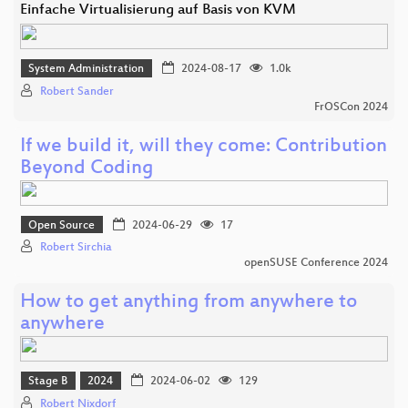
Einfache Virtualisierung auf Basis von KVM
System Administration
2024-08-17
1.0k
Robert Sander
FrOSCon 2024
If we build it, will they come: Contribution
Beyond Coding
Open Source
2024-06-29
17
Robert Sirchia
openSUSE Conference 2024
How to get anything from anywhere to
anywhere
Stage B
2024
2024-06-02
129
Robert Nixdorf