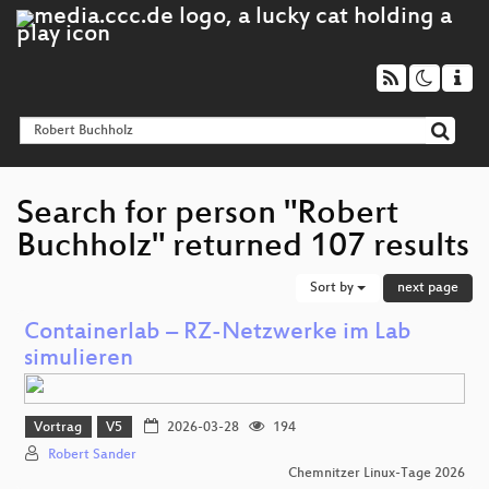
Search for person "Robert
Buchholz" returned 107 results
Sort by
next page
Containerlab – RZ-Netzwerke im Lab
simulieren
Vortrag
V5
2026-03-28
194
Robert Sander
Chemnitzer Linux-Tage 2026