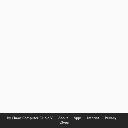
by
Chaos Computer Club e.V
––
About
––
Apps
––
Imprint
––
Privacy
––
c3voc