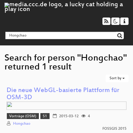
Search for person "Hongchao"
returned 1 result
Sort by
Die neue WebGL-basierte Plattform für
OSM-3D
Vorträge (OSM)
S1
2015-03-12
4
Hongchao
FOSSGIS 2015