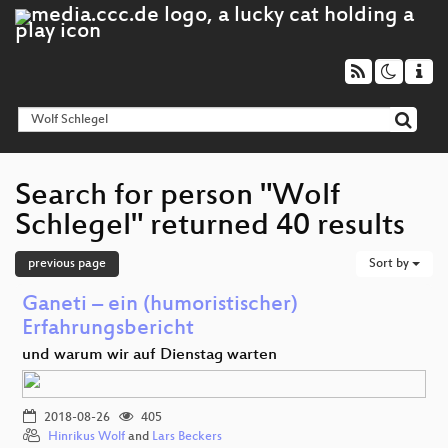
Search for person "Wolf
Schlegel" returned 40 results
previous page
Sort by
Ganeti – ein (humoristischer)
Erfahrungsbericht
und warum wir auf Dienstag warten
2018-08-26
405
Hinrikus Wolf
and
Lars Beckers