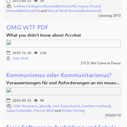
2013-05-23
39
Schlomo Schapiro (ImmobilienScout24)
,
Ingmar Krusch
(ImmobilienScout24)
and
Marcel Wolf (ImmobilienScout24)
Linuxtag 2013
OMG WTF PDF
What you didn't know about Acrobat
2010-12-30
2.0k
Julia Wolf
27C3: We Come In Peace
Kommunismus oder Kommunitarismus?
Voraussetzungen für und Anforderungen an ein neues…
2010-05-23
90
Felix Neumann
,
ghandy
,
Jens Seipenbusch
,
Joachim Losehand
,
Lukas Schneider
,
Patrick Wolf
and
Stefan Herwig
SIGINT10