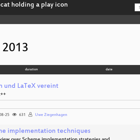
 2013
duration
date
n und LaTeX vereint
z++
08-25
631
Uwe Ziegenhagen
e implementation techniques
view over Scheme implementation strategies and…