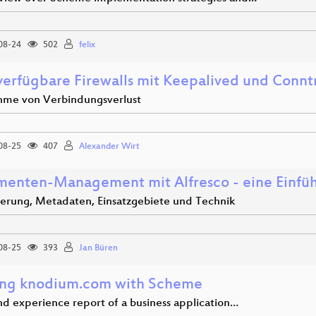
08-24
502
felix
erfügbare Firewalls mit Keepalived und Connt
me von Verbindungsverlust
08-25
407
Alexander Wirt
enten-Management mit Alfresco - eine Einfü
ierung, Metadaten, Einsatzgebiete und Technik
08-25
393
Jan Büren
ing knodium.com with Scheme
nd experience report of a business application…