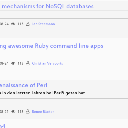
 mechanisms for NoSQL databases
08-24
115
Jan Steemann
ing awesome Ruby command line apps
08-24
113
Christian Vervoorts
enaissance of Perl
 in den letzten Jahren bei Perl5 getan hat
08-25
113
Renee Bäcker
a4