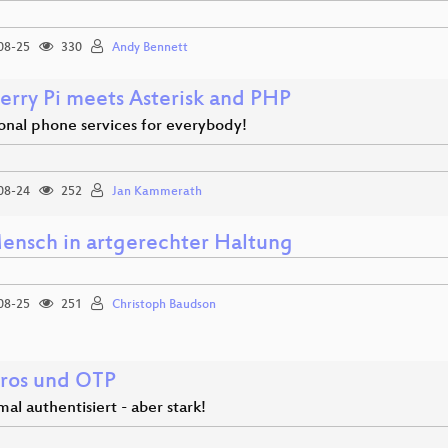
08-25
330
Andy Bennett
erry Pi meets Asterisk and PHP
ional phone services for everybody!
08-24
252
Jan Kammerath
ensch in artgerechter Haltung
08-25
251
Christoph Baudson
ros und OTP
al authentisiert - aber stark!