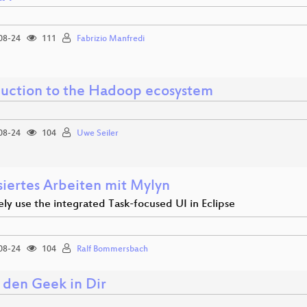
08-24
111
Fabrizio Manfredi
duction to the Hadoop ecosystem
08-24
104
Uwe Seiler
siertes Arbeiten mit Mylyn
ely use the integrated Task-focused UI in Eclipse
08-24
104
Ralf Bommersbach
den Geek in Dir