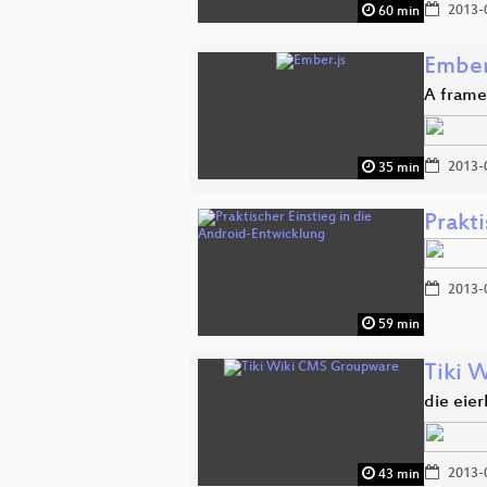
2013-
60 min
Ember
A frame
2013-
35 min
Prakt
2013-
59 min
Tiki 
die eie
2013-
43 min