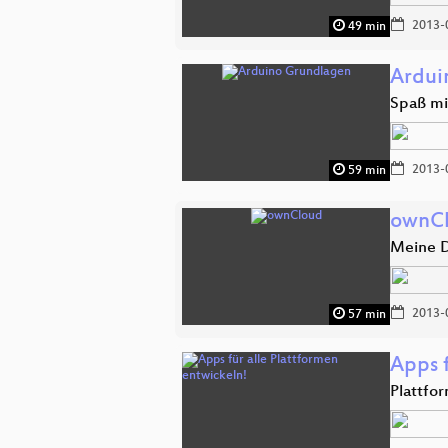
2013-
49 min
Ardui
Spaß mi
2013-
59 min
ownC
Meine D
2013-
57 min
Apps f
Plattfo