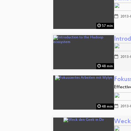
2013-
57 min
Intro
2013-
48 min
Fokus
Effectiv
2013-
48 min
Weck 