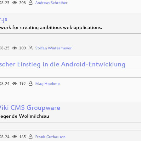
08-25
208
Andreas Schreiber
.js
work for creating ambitious web applications.
08-25
200
Stefan Wintermeyer
ischer Einstieg in die Android-Entwicklung
08-24
192
Mag Hoehme
Wiki CMS Groupware
rlegende Wollmilchsau
08-24
165
Frank Guthausen