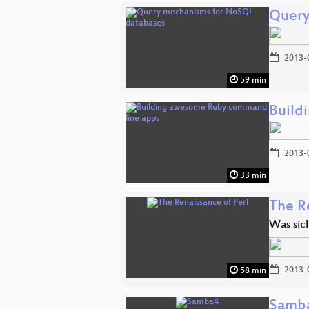
Query
2013-
59 min
Build
2013-
33 min
The R
Was sich
2013-
58 min
Samb