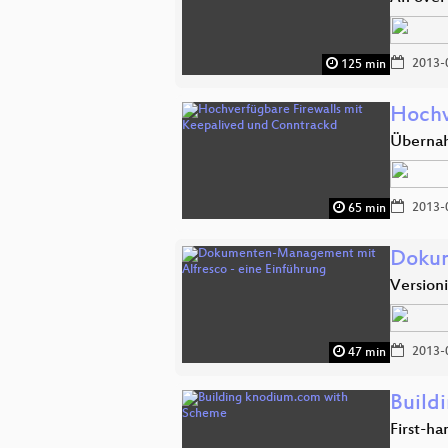
2013-
125 min
Hochv
Übernah
2013-
65 min
Dokum
Version
2013-
47 min
Build
First-ha