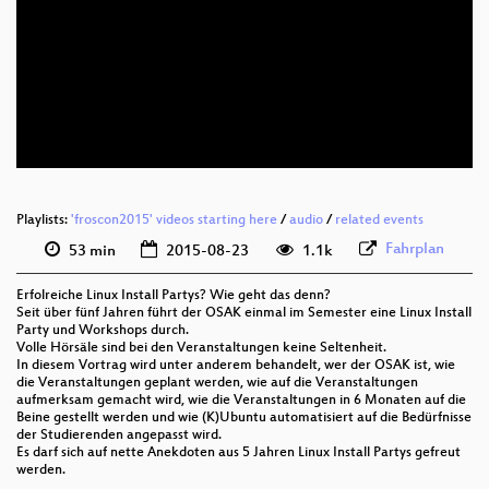
eng 576p (mp4)
eng 576p (webm)
Playlists:
'froscon2015' videos starting here
/
audio
/
related events
Fahrplan
53 min
2015-08-23
1.1k
Erfolreiche Linux Install Partys? Wie geht das denn?
Seit über fünf Jahren führt der OSAK einmal im Semester eine Linux Install
Party und Workshops durch.
Volle Hörsäle sind bei den Veranstaltungen keine Seltenheit.
In diesem Vortrag wird unter anderem behandelt, wer der OSAK ist, wie
die Veranstaltungen geplant werden, wie auf die Veranstaltungen
aufmerksam gemacht wird, wie die Veranstaltungen in 6 Monaten auf die
Beine gestellt werden und wie (K)Ubuntu automatisiert auf die Bedürfnisse
der Studierenden angepasst wird.
Es darf sich auf nette Anekdoten aus 5 Jahren Linux Install Partys gefreut
werden.