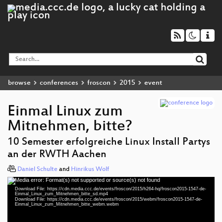
browse
conferences
froscon
2015
event
Einmal Linux zum
Mitnehmen, bitte?
10 Semester erfolgreiche Linux Install Partys
an der RWTH Aachen
Daniel Schulte
and
Hinrikus Wolf
Media error: Format(s) not supported or source(s) not found
Video
Download File: https://cdn.media.ccc.de/events/froscon/2015/h264-hq/froscon2015-1547-de-
Player
Einmal_Linux_zum_Mitnehmen_bitte_sd.mp4
Download File: https://cdn.media.ccc.de/events/froscon/2015/webm/froscon2015-1547-de-
Einmal_Linux_zum_Mitnehmen_bitte_webm.webm