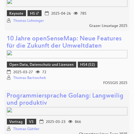
Keynote
HS i7
2025-04-26
785
Thomas Lohninger
Grazer Linuxtage 2025
10 Jahre openSenseMap: Neue Features
für die Zukunft der Umweltdaten
Open Data, Datenschutz und Lizenzen
HS4 (S2)
2025-03-27
72
Thomas Bartoschek
FOSSGIS 2025
Programmiersprache Golang: Langweilig
und produktiv
Vortrag
V3
2025-03-23
866
Thomas Güttler