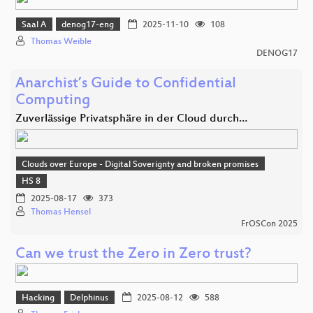
Saal A
denog17-eng
2025-11-10
108
Thomas Weible
DENOG17
Anarchist’s Guide to Confidential
Computing
Zuverlässige Privatsphäre in der Cloud durch…
Clouds over Europe - Digital Soverignty and broken promises
HS 8
2025-08-17
373
Thomas Hensel
FrOSCon 2025
Can we trust the Zero in Zero trust?
Hacking
Delphinus
2025-08-12
588