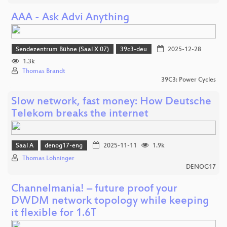
AAA - Ask Advi Anything
Sendezentrum Bühne (Saal X 07)
39c3-deu
2025-12-28
1.3k
Thomas Brandt
39C3: Power Cycles
Slow network, fast money: How Deutsche
Telekom breaks the internet
Saal A
denog17-eng
2025-11-11
1.9k
Thomas Lohninger
DENOG17
Channelmania! – future proof your
DWDM network topology while keeping
it flexible for 1.6T