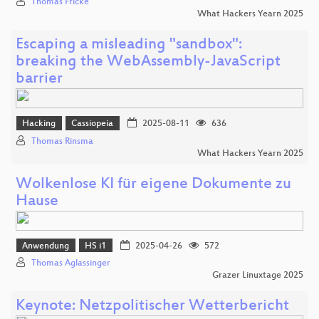
Thomas Fricke
What Hackers Yearn 2025
Escaping a misleading "sandbox":
breaking the WebAssembly-JavaScript
barrier
Hacking
Cassiopeia
2025-08-11
636
Thomas Rinsma
What Hackers Yearn 2025
Wolkenlose KI für eigene Dokumente zu
Hause
Anwendung
HS i1
2025-04-26
572
Thomas Aglassinger
Grazer Linuxtage 2025
Keynote: Netzpolitischer Wetterbericht