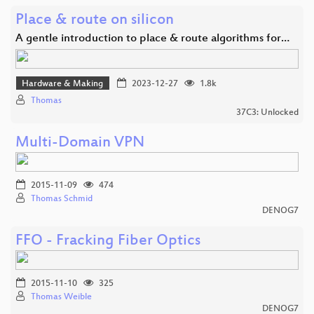
Place & route on silicon
A gentle introduction to place & route algorithms for…
Hardware & Making
2023-12-27
1.8k
Thomas
37C3: Unlocked
Multi-Domain VPN
2015-11-09
474
Thomas Schmid
DENOG7
FFO - Fracking Fiber Optics
2015-11-10
325
Thomas Weible
DENOG7