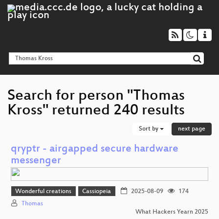
Search for person "Thomas
Kross" returned 240 results
Sort by
next page
qryptr - airgapped secure hardware
messenger
Wonderful creations
Cassiopeia
2025-08-09
174
Thomas
What Hackers Yearn 2025