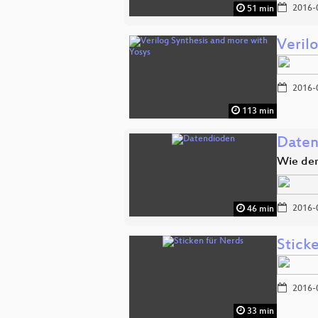
2016-
51 min
Veril
2016-
113 min
Daten
Wie der
2016-
46 min
Stick
2016-
33 min