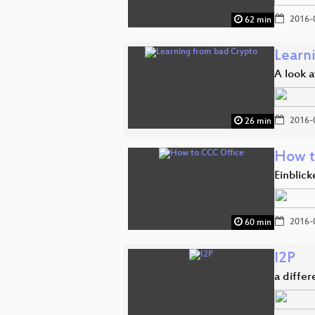
2016-
62 min
Learn
A look 
2016-
26 min
How t
Einblic
2016-
60 min
I2P
a diffe