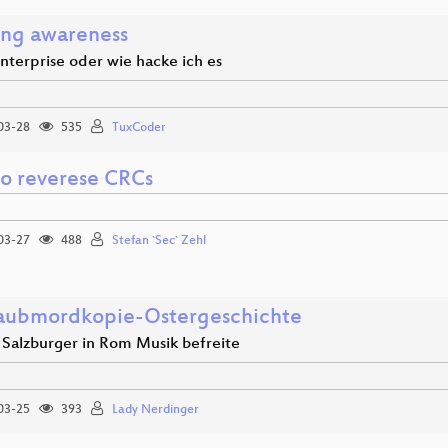
ng awareness
terprise oder wie hacke ich es
03-28
535
TuxCoder
o reverese CRCs
03-27
488
Stefan `Sec` Zehl
aubmordkopie-Ostergeschichte
 Salzburger in Rom Musik befreite
03-25
393
Lady Nerdinger