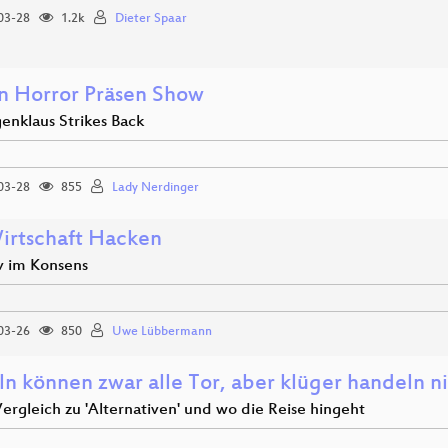
03-28
1.2k
Dieter Spaar
n Horror Präsen Show
enklaus Strikes Back
03-28
855
Lady Nerdinger
irtschaft Hacken
iv im Konsens
03-26
850
Uwe Lübbermann
n können zwar alle Tor, aber klüger handeln ni
ergleich zu 'Alternativen' und wo die Reise hingeht