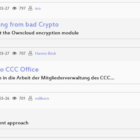
03-27
797
mo
ing from bad Crypto
at the Owncloud encryption module
03-27
707
Hanno Böck
o CCC Office
ke in die Arbeit der Mitgliederverwaltung des CCC…
03-26
701
vollkorn
rent approach