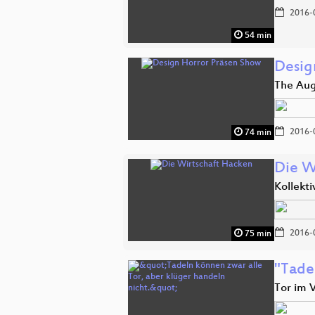
2016-
54 min
Desig
The Aug
2016-
74 min
Die W
Kollekt
2016-
75 min
"Tadel
Tor im V