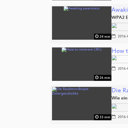
Awaki
WPA2 En
2016-
24 min
How t
2016-
26 min
Die R
Wie ein
2016-
33 min