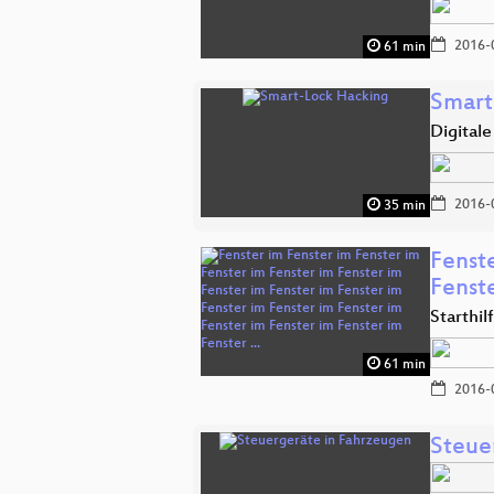
2016-
61 min
Smart
Digital
2016-
35 min
Fenste
Fenst
Starthil
61 min
2016-
Steue