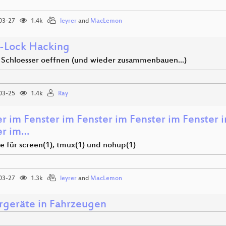
03-27
1.4k
leyrer
and
MacLemon
-Lock Hacking
e Schloesser oeffnen (und wieder zusammenbauen...)
03-25
1.4k
Ray
r im Fenster im Fenster im Fenster im Fenster 
er im…
fe für screen(1), tmux(1) und nohup(1)
03-27
1.3k
leyrer
and
MacLemon
rgeräte in Fahrzeugen