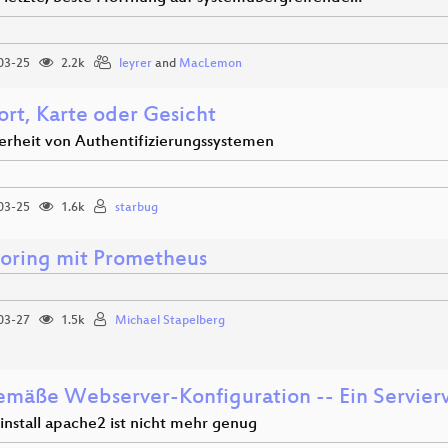
03-25
2.2k
leyrer
and
MacLemon
ort, Karte oder Gesicht
herheit von Authentifizierungssystemen
03-25
1.6k
starbug
oring mit Prometheus
03-27
1.5k
Michael Stapelberg
emäße Webserver-Konfiguration -- Ein Servier
install apache2 ist nicht mehr genug