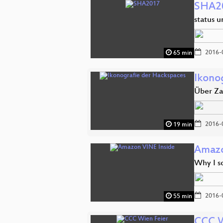
SHA2
status u
2016-
65 min
Ikono
Über Za
2016-
19 min
Amazo
Why I s
2016-
55 min
CCC W