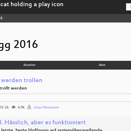
16
gg 2016
duration
date
 werden trollen
trollt werden
03-26
4.9k
Linus Neumann
. Hässlich, aber es funktioniert
 letzte, beste Hoffnung auf systemübergreifende…