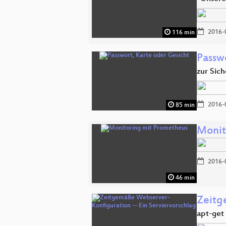
2016-
116 min
Passw
zur Sic
2016-
85 min
Monit
2016-
46 min
Zeitg
apt-get 