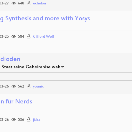
03-27
648
echelon
og Synthesis and more with Yosys
03-25
584
Clifford Wolf
dioden
 Staat seine Geheimnise wahrt
03-26
562
younix
en für Nerds
03-26
536
jiska