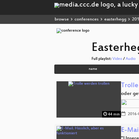
browse
conferences
easterhegg
20
Easterhe
Full playlist:
Video
/
Audio
name
Trolle
oder ge
2016-
44 min
E-Mail
"Unsere