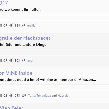
017
nd wo koennt ihr helfen.
03-27
328
mc.fly
grafie der Hackspaces
hnräder und andere Dinge
03-27
303
andi
n VINE Inside
ometimes need a lot of w(h)ine as member of Amazon…
03-26
293
Tanja Timanfaya
and
Habrok
ien Feier