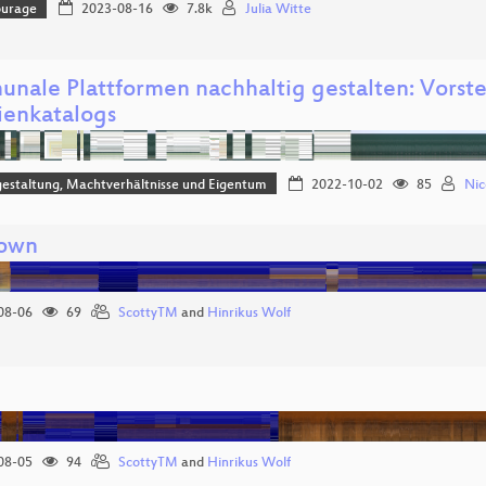
ourage
2023-08-16
7.8k
Julia Witte
nale Plattformen nachhaltig gestalten: Vorste
rienkatalogs
estaltung, Machtverhältnisse und Eigentum
2022-10-02
85
Nic
down
08-06
69
ScottyTM
and
Hinrikus Wolf
08-05
94
ScottyTM
and
Hinrikus Wolf