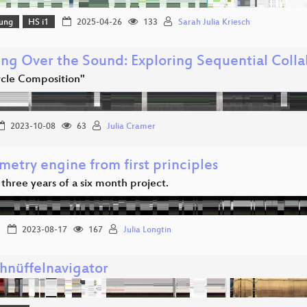
lung
HS i1
2025-04-26
133
Sarah Julia Kriesch
ng Over the Sound: Exploring Sequential Colla
rcle Composition"
2023-10-08
63
Julia Cramer
etry engine from first principles
t three years of a six month project.
2023-08-17
167
Julia Longtin
hnüffelnavigator