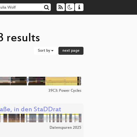
 results
Sort by
next page
39C3: Power Cycles
traße, in den StaDDrat
Datenspuren 2025