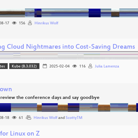
08-17
156
Hinrikus Wolf
ng Cloud Nightmares into Cost-Saving Dreams
tes
Kube (B.3.032)
2025-02-04
116
Julia Lamenza
down
 review the conference days and say goodbye
08-18
61
Hinrikus Wolf
and
ScottyTM
for Linux on Z