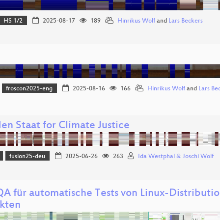
HS 1/2
2025-08-17
189
Hinrikus Wolf
and
Lars Beckers
froscon2025-eng
2025-08-16
166
Hinrikus Wolf
and
Lars Be
en Staat for Climate Justice
fusion25-deu
2025-06-26
263
Ida Westphal & Joschi Wolf
A für automatische Tests von Linux-Distributi
kten