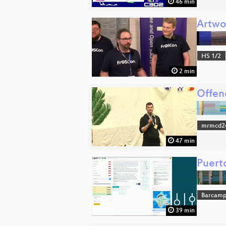
46 min
Artwo
HS 1/2
2 min
Offen
mrmcd2
47 min
Puert
Barcam
39 min