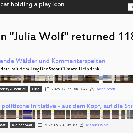
n "Julia Wolf" returned 118
ende Wälder und Kommentarspalten
date mit dem FragDenStaat Climate Helpdesk
ociety & Politics
Fuse
2025-12-27
7.4k
Joschi Wolf
politische Initiative - aus dem Kopf, auf die S
haft
Kleiner Saal
2025-09-20
83
Manuel Wolf