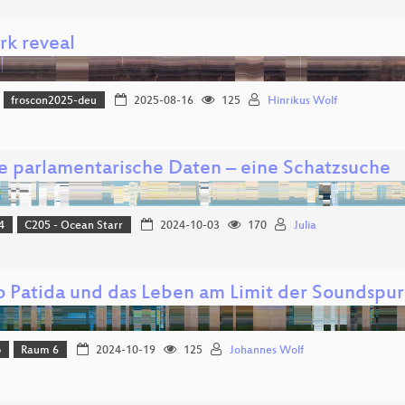
rk reveal
froscon2025-deu
2025-08-16
125
Hinrikus Wolf
e parlamentarische Daten – eine Schatzsuche
4
C205 - Ocean Starr
2024-10-03
170
Julia
o Patida und das Leben am Limit der Soundspu
p
Raum 6
2024-10-19
125
Johannes Wolf