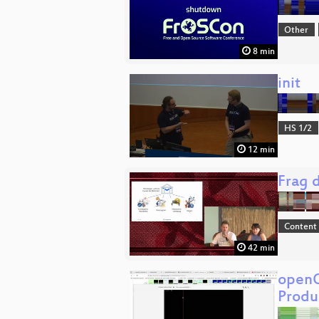
Other
8 min
init
HS 1/2
12 min
Frag d
Content
42 min
openQ
Produ