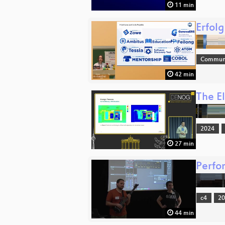
11 min
Erfol
Commun
42 min
The E
2024
27 min
Perfo
c4
2
44 min