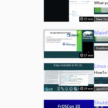
What yo
25 min
New Tec
Mainf
Enablem
27 min
Linux
HowTo f
29 min
openSU
Shut