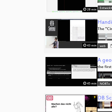
Entwick
28 min
Handi
The "Ci
43 min
web
A geom
the firs
45 min
NORTx
DB Sc