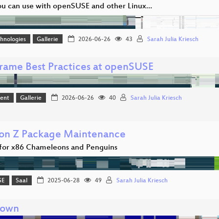
u can use with openSUSE and other Linux…
hnologies
Gallerie
2026-06-26
43
Sarah Julia Kriesch
rame Best Practices at openSUSE
ent
Gallerie
2026-06-26
40
Sarah Julia Kriesch
 on Z Package Maintenance
or x86 Chameleons and Penguins
SE
Saal
2025-06-28
49
Sarah Julia Kriesch
down