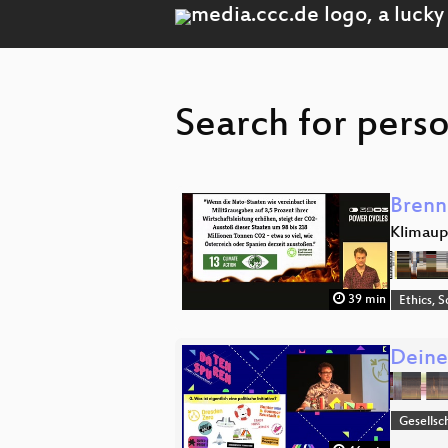
Search for perso
Brenn
Klimaup
39 min
Ethics, S
Deine 
Gesellsc