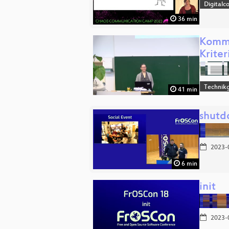
Digitalc
36 min
Kommu
Krite
Technikg
41 min
shut
2023-
6 min
init
2023-