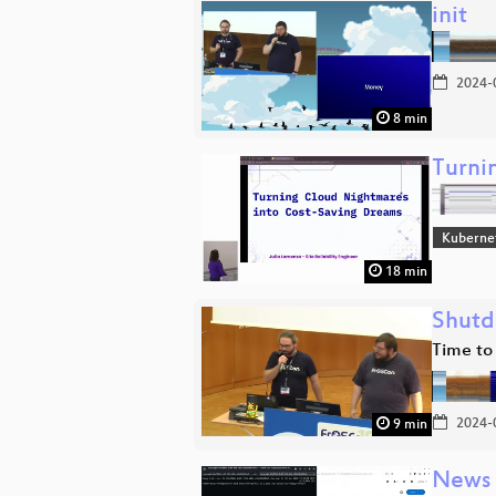
init
2024-
8 min
Turni
Kuberne
18 min
Shut
Time to
2024-
9 min
News 