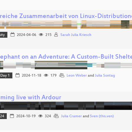
greiche Zusammenarbeit von Linux-Distributio
ity
2024-04-06
215
Sarah Julia Kriesch
lephant on an Adventure: A Custom-Built Shelt
Day 1
2024-11-18
179
Leon Weber
and
Julia Sontag
rming live with Ardour
024
2024-10-19
324
Julia Cramer
and
Sven (this.ven)