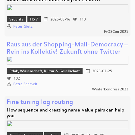
Multi Faktor Authentifizierung mit eduMFA
Security
HS 7
2025-08-16
113
Peter Gietz
FrOSCon 2025
Raus aus der Shopping-Mall-Democracy –
Rein ins Kollektiv! Zukunft ohne Twitter
Ethik, Wissenschaft, Kultur & Gesellschaft
2023-02-25
102
Petra Schmidt
Winterkongress 2023
Fine tuning log routing
How sequence and creating name-value pairs can help
you