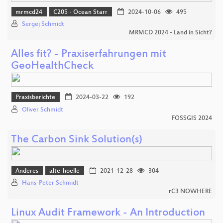
mrmcd24
C205 - Ocean Starr
2024-10-06
495
Sergej Schmidt
MRMCD 2024 - Land in Sicht?
Alles fit? - Praxiserfahrungen mit
GeoHealthCheck
Praxisberichte
2024-03-22
192
Oliver Schmidt
FOSSGIS 2024
The Carbon Sink Solution(s)
Anderes
alte-hoelle
2021-12-28
304
Hans-Peter Schmidt
rC3 NOWHERE
Linux Audit Framework - An Introduction