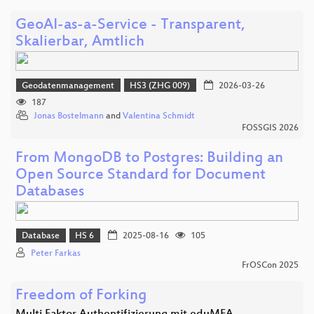
GeoAI-as-a-Service - Transparent,
Skalierbar, Amtlich
Geodatenmanagement
HS3 (ZHG 009)
2026-03-26
187
Jonas Bostelmann
and
Valentina Schmidt
FOSSGIS 2026
From MongoDB to Postgres: Building an
Open Source Standard for Document
Databases
Database
HS 6
2025-08-16
105
Peter Farkas
FrOSCon 2025
Freedom of Forking