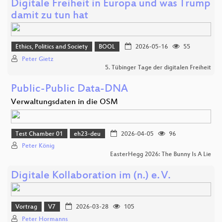
Digitale Freiheit in Europa und was Trump
damit zu tun hat
Ethics, Politics and Society
BOOL
2026-05-16
55
Peter Gietz
5. Tübinger Tage der digitalen Freiheit
Public-Public Data-DNA
Verwaltungsdaten in die OSM
Test Chamber 01
eh23-deu
2026-04-05
96
Peter König
EasterHegg 2026: The Bunny Is A Lie
Digitale Kollaboration im (n.) e. V.
Vortrag
V7
2026-03-28
105
Peter Hormanns