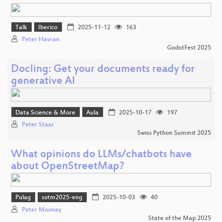
Talk
Iberico
2025-11-12
163
Peter Havran
GodotFest 2025
Docling: Get your documents ready for
generative AI
Data Science & More
Aula
2025-10-17
197
Peter Staar
Swiss Python Summit 2025
What opinions do LLMs/chatbots have
about OpenStreetMap?
Pulag
sotm2025-eng
2025-10-03
40
Peter Mooney
State of the Map 2025