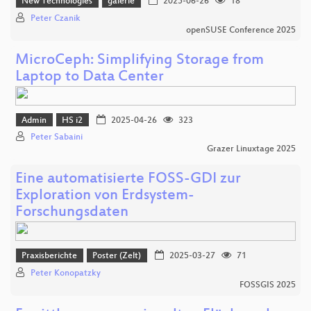
New Technologies
galerie
2025-06-26
18
Peter Czanik
openSUSE Conference 2025
MicroCeph: Simplifying Storage from
Laptop to Data Center
Admin
HS i2
2025-04-26
323
Peter Sabaini
Grazer Linuxtage 2025
Eine automatisierte FOSS-GDI zur
Exploration von Erdsystem-
Forschungsdaten
Praxisberichte
Poster (Zelt)
2025-03-27
71
Peter Konopatzky
FOSSGIS 2025