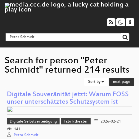
Search for person "Peter
Schmidt" returned 214 results
Sort by
next page
Digitale Souveränität jetzt: Warum FOSS
unser unterschätztes Schutzsystem ist
Digitale Selbstverteidigung
Fabriktheater
2026-02-21
141
Petra Schmidt