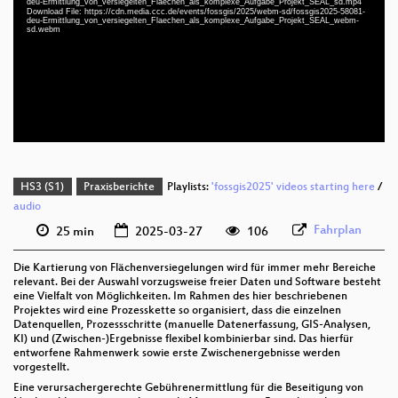
deu-Ermittlung_von_versiegelten_Flaechen_als_komplexe_Aufgabe_Projekt_SEAL_sd.mp4
deu 1080p (mp4)
Download File: https://cdn.media.ccc.de/events/fossgis/2025/webm-sd/fossgis2025-58081-
deu-Ermittlung_von_versiegelten_Flaechen_als_komplexe_Aufgabe_Projekt_SEAL_webm-
sd.webm
deu 1080p (webm)
deu 576p (mp4)
deu 576p (webm)
HS3 (S1)
Praxisberichte
Playlists:
'fossgis2025' videos starting here
/
audio
Fahrplan
25 min
2025-03-27
106
Die Kartierung von Flächenversiegelungen wird für immer mehr Bereiche
relevant. Bei der Auswahl vorzugsweise freier Daten und Software besteht
eine Vielfalt von Möglichkeiten. Im Rahmen des hier beschriebenen
Projektes wird eine Prozesskette so organisiert, dass die einzelnen
Datenquellen, Prozessschritte (manuelle Datenerfassung, GIS-Analysen,
KI) und (Zwischen-)Ergebnisse flexibel kombinierbar sind. Das hierfür
entworfene Rahmenwerk sowie erste Zwischenergebnisse werden
vorgestellt.
Eine verursachergerechte Gebührenermittlung für die Beseitigung von