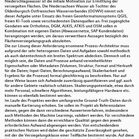
Niederschlagswasser ist die initiale Motivation zur Ermittlung der
versiegelten Flächen. Die Niedersachsen Wasser als Tochter des
Oldenburgisch Ostfriesischen Wasserverbandes (OOWV) nimmt sich
dieser Aufgabe unter Einsatz des freien Geoinformationssystems QGIS,
freien KI-Tools sowie verschiedensten Datenquellen an. Frei zugängliche
Geodaten wie Orthofotos, DGM, ALKIS, ATKIS und OSM sollen in
Kombination mit eigenen Daten (Abwassernetze, SAP Kundendaten)
herangezogen werden, um daraus verwertbare Aussagen bezüglich des
Flächenversiegelungsgrads abzuleiten.
Die zur Lösung dieser Anforderung ersonnene Prozess-Architektur muss
aufgrund der sehr heterogenen Daten und Aufgaben sowohl methodisch
als auch datentechnisch ein breites Spektrum abdecken. Dennoch soll es
möglich sein, die Daten und Prozesse anhand vereinheitlichter
Eigenschaften oder Metadaten (Volumen, Struktur, Format und Herkunft
für die Daten; Input-Daten, Berechnungsaufwand, Skalierbarkeit und
Ergebnis für die Prozesse) formal gleichförmig zu beschreiben. Nur auf
diese Weise lassen sich Aufwände zuverlässig quantifizieren und ggf. auch
für andere Gebiete realistisch schätzen. Skalierungspotentiale, etwa durch
mehr Personal, schnellere Algorithmen, leistungsfähigere Hardware etc.
können so ebenfalls bestimmt werden.
Im Laufe des Projektes werden umfangreiche Ground-Truth-Daten durch
manuelle Kartierung erhoben. Sie sollen im Projekt als Referenzdaten
dienen, gegen die dann verschiedene Auswerteverfahren, insbesondere
auch Methoden des Machine Learnings, validiert werden. Für verschiedene
Methoden können dann die erreichbare Qualität gegen den jeweils
erforderlichen Aufwand abgewogen werden. Von entscheidendem
praktischen Nutzen wird dabei die geschätzte Zuverlässigkeit gesehen,
mit der die Versiegelungsklasse einer Teilfläche bestimmt wurde. Auf diese