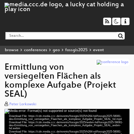
browse
conferences
geo
fossgis2025
event
Ermittlung von
versiegelten Flächen als
komplexe Aufgabe (Projekt
SEAL)
Peter Lorkowski
Media error: Format(s) not supported or source(s) not found
Video
Download File: https://cdn.media.ccc.de/events/fossgis/2025/h264-hd/fossgis2025-58081-
Player
deu-Ermittlung_von_versiegelten_Flaechen_als_komplexe_Aufgabe_Projekt_SEAL_hd.mp4
Download File: https://cdn.media.ccc.de/events/fossgis/2025/webm-hd/fossgis2025-58081-
deu-Ermittlung_von_versiegelten_Flaechen_als_komplexe_Aufgabe_Projekt_SEAL_webm-
hd.webm
Download File: https://cdn.media.ccc.de/events/fossgis/2025/h264-sd/fossgis2025-58081-