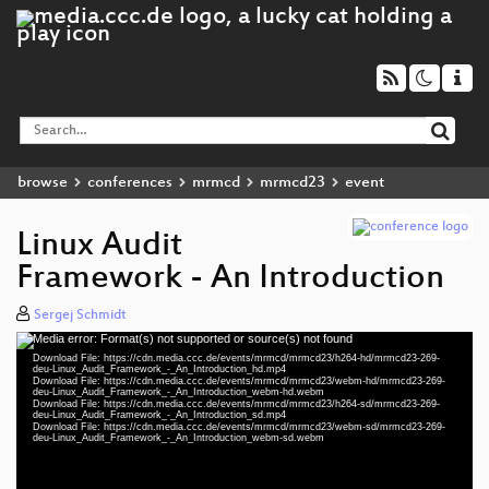
browse
conferences
mrmcd
mrmcd23
event
Linux Audit
Framework - An Introduction
Sergej Schmidt
Media error: Format(s) not supported or source(s) not found
Video
Download File: https://cdn.media.ccc.de/events/mrmcd/mrmcd23/h264-hd/mrmcd23-269-
Player
deu-Linux_Audit_Framework_-_An_Introduction_hd.mp4
Download File: https://cdn.media.ccc.de/events/mrmcd/mrmcd23/webm-hd/mrmcd23-269-
deu-Linux_Audit_Framework_-_An_Introduction_webm-hd.webm
Download File: https://cdn.media.ccc.de/events/mrmcd/mrmcd23/h264-sd/mrmcd23-269-
deu-Linux_Audit_Framework_-_An_Introduction_sd.mp4
Download File: https://cdn.media.ccc.de/events/mrmcd/mrmcd23/webm-sd/mrmcd23-269-
deu 1080p (mp4)
deu-Linux_Audit_Framework_-_An_Introduction_webm-sd.webm
deu 1080p (webm)