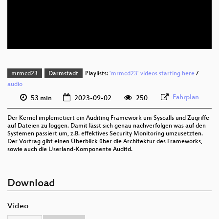
deu 576p (mp4)
deu 576p (webm)
mrmcd23
Darmstadt
Playlists:
'mrmcd23' videos starting here
/
audio
Fahrplan
53 min
2023-09-02
250
Der Kernel implemetiert ein Auditing Framework um Syscalls und Zugriffe
auf Dateien zu loggen. Damit lässt sich genau nachverfolgen was auf den
Systemen passiert um, z.B. effektives Security Monitoring umzusetzten.
Der Vortrag gibt einen Überblick über die Architektur des Frameworks,
sowie auch die Userland-Komponente Auditd.
Download
Video