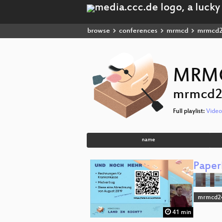
browse
conferences
mrmcd
mrmcd
MRMCD
mrmcd2
Full playlist:
Video
name
Paperl
mrmcd2
41 min