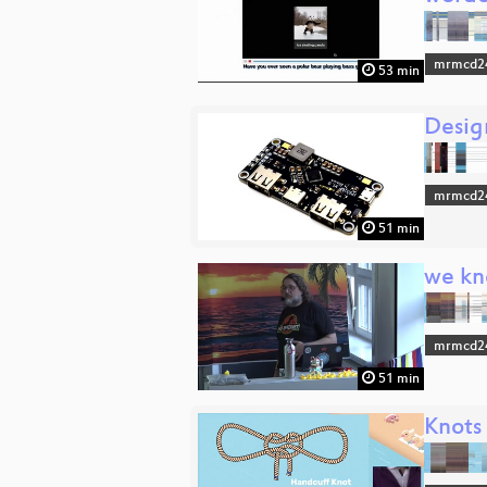
mrmcd2
53 min
Desig
mrmcd2
51 min
we kn
mrmcd2
51 min
Knots