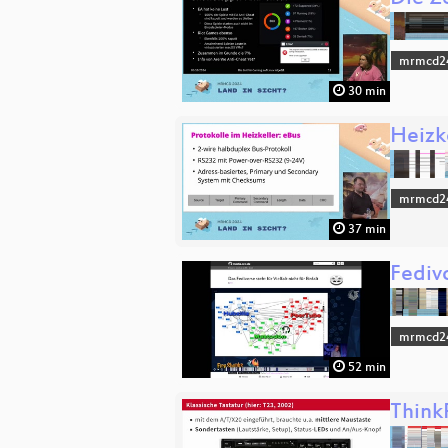
mrmcd2
30 min
Heizk
mrmcd2
37 min
Fediv
mrmcd2
52 min
Think