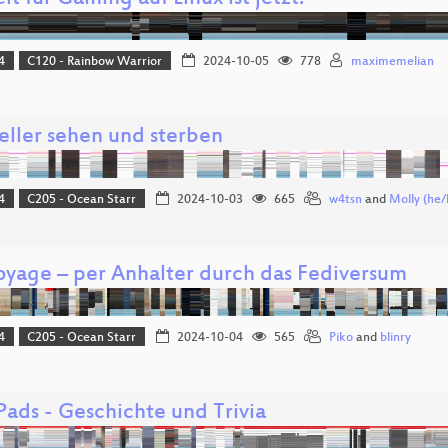
4
C120 - Rainbow Warrior
2024-10-05
778
maximemelian
eller sehen und sterben
4
C205 - Ocean Starr
2024-10-03
665
w4tsn
and
Molly (he/
oyage – per Anhalter durch das Fediversum
4
C205 - Ocean Starr
2024-10-04
565
Piko
and
blinry
Pads - Geschichte und Trivia