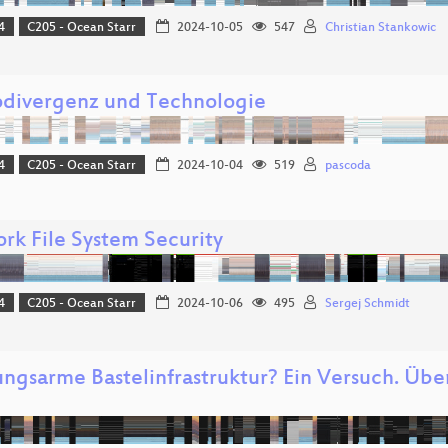
4
C205 - Ocean Starr
2024-10-05
547
Christian Stankowic
divergenz und Technologie
4
C205 - Ocean Starr
2024-10-04
519
pascoda
rk File System Security
4
C205 - Ocean Starr
2024-10-06
495
Sergej Schmidt
ngsarme Bastelinfrastruktur? Ein Versuch. Übe