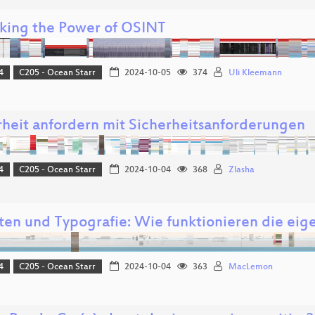
king the Power of OSINT
4
C205 - Ocean Starr
2024-10-05
374
Uli Kleemann
rheit anfordern mit Sicherheitsanforderungen
4
C205 - Ocean Starr
2024-10-04
368
Zlasha
ften und Typografie: Wie funktionieren die eige
4
C205 - Ocean Starr
2024-10-04
363
MacLemon