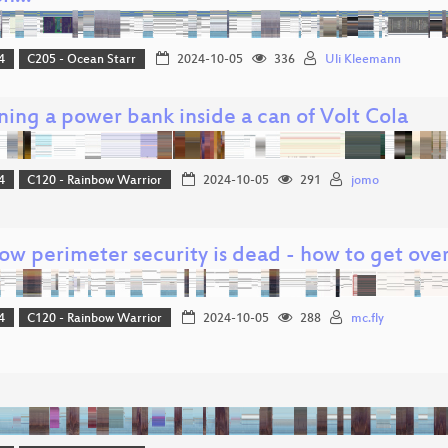
4
C205 - Ocean Starr
2024-10-05
336
Uli Kleemann
ning a power bank inside a can of Volt Cola
4
C120 - Rainbow Warrior
2024-10-05
291
jomo
ow perimeter security is dead - how to get over
4
C120 - Rainbow Warrior
2024-10-05
288
mc.fly