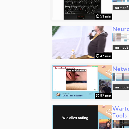
mrmcd2
51 min
Neuro
mrmcd2
47 min
Netwo
mrmcd2
52 min
Wartu
Tools