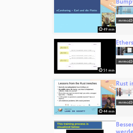
Bumpy
mrmcd2
49 min
Ether
mrmcd2
51 min
Rust i
mrmcd2
44 min
Besser
werd