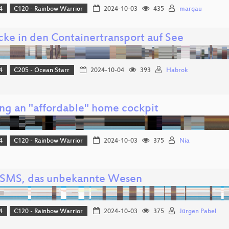
4
C120 - Rainbow Warrior
2024-10-03
435
margau
icke in den Containertransport auf See
4
C205 - Ocean Starr
2024-10-04
393
Habrok
ing an "affordable" home cockpit
4
C120 - Rainbow Warrior
2024-10-03
375
Nia
ISMS, das unbekannte Wesen
4
C120 - Rainbow Warrior
2024-10-03
375
Jürgen Pabel