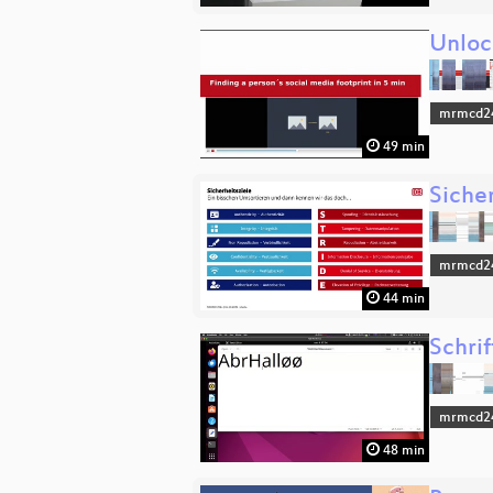
Unloc
mrmcd2
49 min
Siche
mrmcd2
44 min
Schri
mrmcd2
48 min