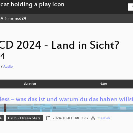
24
mrmcd24
 2024 - Land in Sicht?
4
/
Audio
duration
date
ess – was das ist und warum du das haben wills
4
C205 - Ocean Starr
2024-10-03
3.6k
mart-w