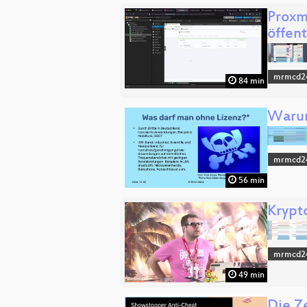
Proxm
öffent
mrmcd2
84 min
Warum
mrmcd2
56 min
Krypto
mrmcd2
49 min
Die Ze