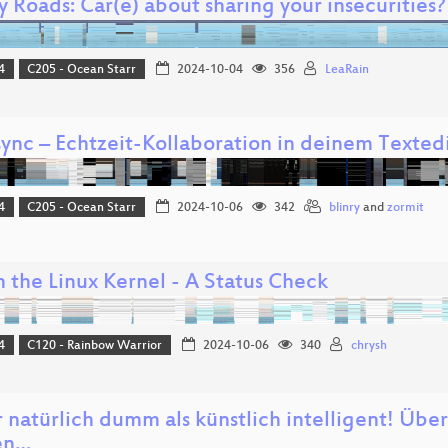
 Roads: Car(e) about sharing your insecurities?
4
C205 - Ocean Starr
2024-10-04
356
LeaRain
sync – Echtzeit-Kollaboration in deinem Textedi
4
C205 - Ocean Starr
2024-10-06
342
blinry
and
zormit
n the Linux Kernel - A Status Check
4
C120 - Rainbow Warrior
2024-10-06
340
chrysh
 natürlich dumm als künstlich intelligent! Über
en…