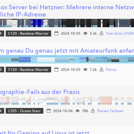
ox Server bei Hetzner: Mehrere interne Netzw
liche IP-Adresse
4
C120 - Rainbow Warrior
2024-10-05
3.3k
Tom Gries (TOM
 genau Du genau jetzt mit Amateurfunk anfang
4
C120 - Rainbow Warrior
2024-10-03
1.2k
Petrus
graphie-Fails aus der Praxis
4
C205 - Ocean Starr
2024-10-04
786
Florian Tischner
it für Gaming auf Linux ist jetzt.