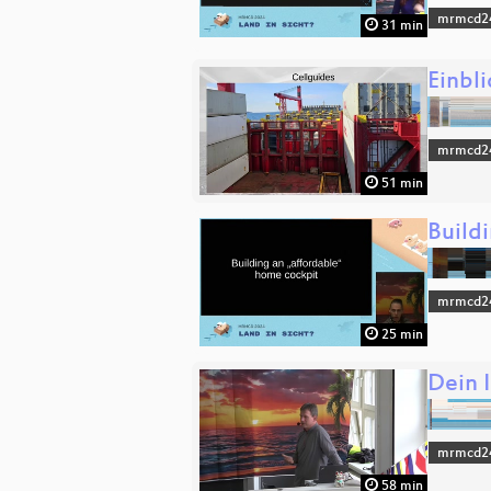
mrmcd2
31 min
Einbl
mrmcd2
51 min
Build
mrmcd2
25 min
Dein 
mrmcd2
58 min