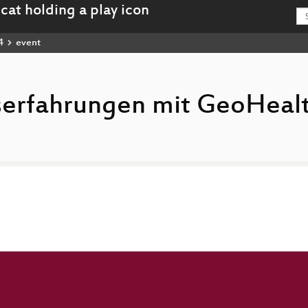
4
event
axiserfahrungen mit GeoHea
Alles_fit_-_Praxiserfahrungen_mit_GeoHealthCheck_hd.mp4
u-Alles_fit_-_Praxiserfahrungen_mit_GeoHealthCheck_webm-hd.webm
Alles_fit_-_Praxiserfahrungen_mit_GeoHealthCheck_sd.mp4
u-Alles_fit_-_Praxiserfahrungen_mit_GeoHealthCheck_webm-sd.webm