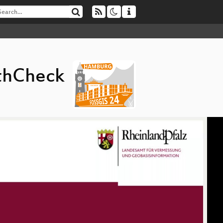
lthCheck