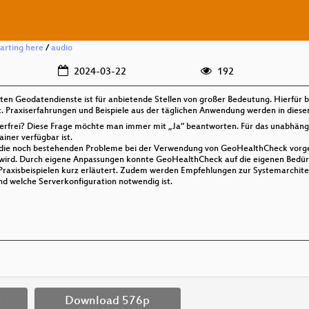
tarting here
/
audio
2024-03-22
192
en Geodatendienste ist für anbietende Stellen von großer Bedeutung. Hierfür b
. Praxiserfahrungen und Beispiele aus der täglichen Anwendung werden in diesem
erfrei? Diese Frage möchte man immer mit „Ja“ beantworten. Für das unabhäng
iner verfügbar ist.
 die noch bestehenden Probleme bei der Verwendung von GeoHealthCheck vorgestel
 wird. Durch eigene Anpassungen konnte GeoHealthCheck auf die eigenen Bedür
Praxisbeispielen kurz erläutert. Zudem werden Empfehlungen zur Systemarchite
d welche Serverkonfiguration notwendig ist.
p
Download 576p