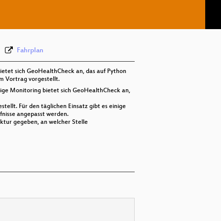
deu 576p (webm)
Fahrplan
ietet sich GeoHealthCheck an, das auf Python
 Vortrag vorgestellt.
ige Monitoring bietet sich GeoHealthCheck an,
lt. Für den täglichen Einsatz gibt es einige
fnisse angepasst werden.
ktur gegeben, an welcher Stelle