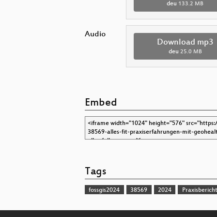
deu
133.2 MB
Audio
Download mp3
deu
25.0 MB
Embed
Tags
fossgis2024
38569
2024
Praxisberich