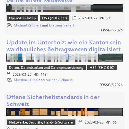
Barrierefreie Reisekette
OpenStreetMap
HS3 (ZHG 009)
2026-03-27
91
Michael Reichert
and
Dietmar Seifert
FOSSGIS 2026
Update im Unterholz: wie ein Kanton sein
waldbauliches Beitragswesen digitalisiert
Daten, Datenbanken und Datenprozessierung
HS2 (ZHG 010)
2026-03-25
113
Matthias Kuhn
and
Michael Schmuki
FOSSGIS 2026
Offene Sicherheitstandards in der
Schweiz
Netzwerke, Security, Hard- & Software
2023-02-25
66