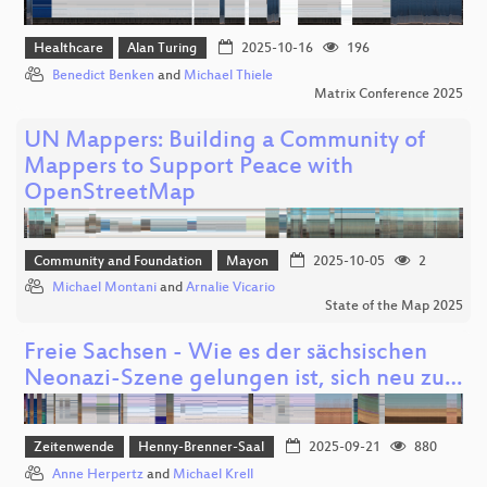
Healthcare
Alan Turing
2025-10-16
196
Benedict Benken
and
Michael Thiele
Matrix Conference 2025
UN Mappers: Building a Community of
Mappers to Support Peace with
OpenStreetMap
Community and Foundation
Mayon
2025-10-05
2
Michael Montani
and
Arnalie Vicario
State of the Map 2025
Freie Sachsen - Wie es der sächsischen
Neonazi-Szene gelungen ist, sich neu zu…
Zeitenwende
Henny-Brenner-Saal
2025-09-21
880
Anne Herpertz
and
Michael Krell