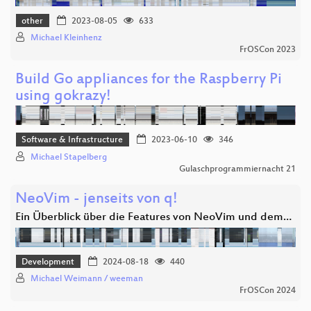
other
2023-08-05
633
Michael Kleinhenz
FrOSCon 2023
Build Go appliances for the Raspberry Pi
using gokrazy!
Software & Infrastructure
2023-06-10
346
Michael Stapelberg
Gulaschprogrammiernacht 21
NeoVim - jenseits von q!
Ein Überblick über die Features von NeoVim und dem…
Development
2024-08-18
440
Michael Weimann / weeman
FrOSCon 2024