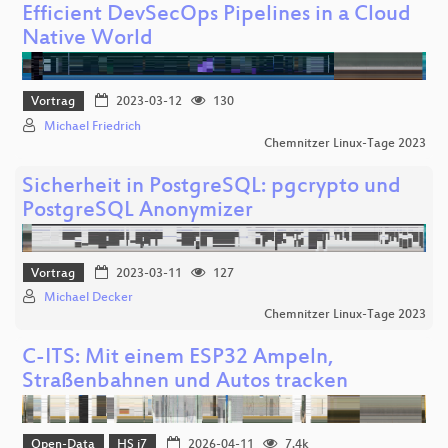
Efficient DevSecOps Pipelines in a Cloud
Native World
Vortrag
2023-03-12
130
Michael Friedrich
Chemnitzer Linux-Tage 2023
Sicherheit in PostgreSQL: pgcrypto und
PostgreSQL Anonymizer
Vortrag
2023-03-11
127
Michael Decker
Chemnitzer Linux-Tage 2023
C-ITS: Mit einem ESP32 Ampeln,
Straßenbahnen und Autos tracken
Open-Data
HS i7
2026-04-11
7.4k