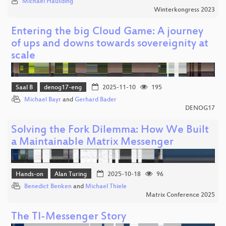
Michael Hausding
Winterkongress 2023
Entering the big Cloud Game: A journey
of ups and downs towards sovereignity at
scale
Saal B
denog17-eng
2025-11-10
195
Michael Bayr
and
Gerhard Bader
DENOG17
Solving the Fork Dilemma: How We Built
a Maintainable Matrix Messenger
Hands-on
Alan Turing
2025-10-18
96
Benedict Benken
and
Michael Thiele
Matrix Conference 2025
The TI-Messenger Story