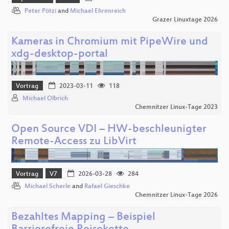
Peter Pötzi
and
Michael Ehrenreich
Grazer Linuxtage 2026
Kameras in Chromium mit PipeWire und
xdg-desktop-portal
Vortrag
2023-03-11
118
Michael Olbrich
Chemnitzer Linux-Tage 2023
Open Source VDI – HW-beschleunigter
Remote-Access zu LibVirt
Vortrag
V7
2026-03-28
284
Michael Scherle
and
Rafael Gieschke
Chemnitzer Linux-Tage 2026
Bezahltes Mapping – Beispiel